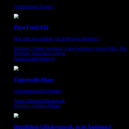
Vergleichbare Comics
Pure Fruit #32
Was geht im Landtag von Schleswig-Holstein?
Zeichner: Volker Spohholz, Lara Swiontek, Gregor Hinz, Tim
Eckhorst, Franziska Ludwig
Autor: Katrin Scheven
Tinkerville Blues
124 Seiten im US-Format
Autor: Michael Mikolajczak
Zeichner: Andreas Möller
Herzlichen Glückwunsch, es ist Autismus!