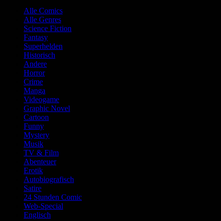
Alle Comics
Alle Genres
Science Fiction
Fantasy
Superhelden
Historisch
Andere
Horror
Crime
Manga
Videogame
Graphic Novel
Cartoon
Funny
Mystery
Musik
TV & Film
Abenteuer
Erotik
Autobiografisch
Satire
24 Stunden Comic
Web-Special
Englisch