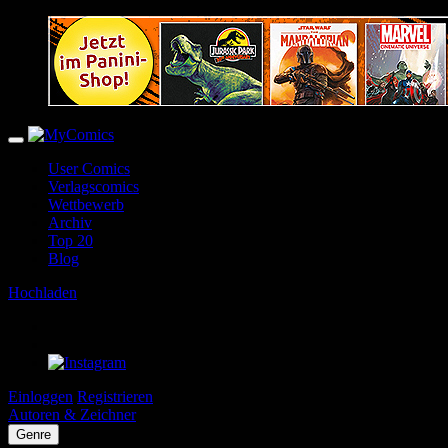
User Comics
Verlagscomics
Wettbewerb
Archiv
Top 20
Blog
Hochladen
Einloggen
Registrieren
Autoren & Zeichner
Genre