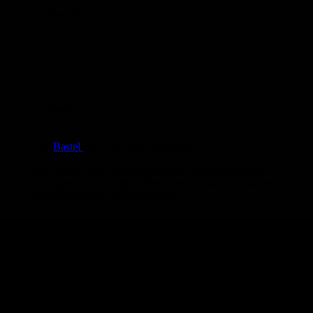
dankeschön.
herzlich,
Z. Kessl
von
Bastel
am
11.05.2010
um 20:01 Uhr
wie immer Top. Diesmal haste aber einen besonders
"knetigen" Zeichenstil... Besonder wo das Teil aus dem
Weltraum auf die erde einkracht....
Weiter SO!!!!
grüsse