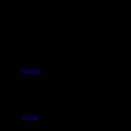
dass ich einen saurier-akt haben will, ganz egal ob´s sinn
macht oder nicht. ich wollte halt zwingend saurier zeichnen.
es freut mich, dass ich deinen nerv getroffen habe, dass zeigt
mir, das der plan sinnvoll war...jedenfalls sinnvoller, als
erwartet...
danke für deinen kommentar
grüße
der kessl
von
MaxTorrt
am
22.07.2010
um 22:49 Uhr
Super! Ich, als absoluter Dinosaurier-Fan, kann dazu nur
sagen: Dieser Comic hat absoluten Respekt verdient. Die
Zeichnungen sind spitzenmäßig und die Story an sich, hat
auch was schönes atmusphärisches. Auf jeden Fall ein Must-
read für jeden Dinosaurierfan.
von
Z. Kessl
am
11.05.2010
um 21:03 Uhr
find ich gut, passende bezeichnung. ich weiß, was du meinst.