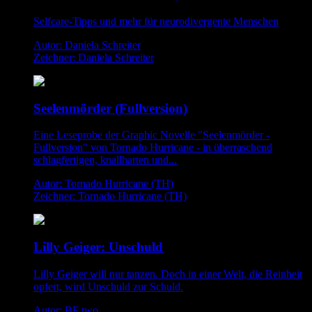
Selfcare-Tipps und mehr für neurodivergente Menschen
Autor: Daniela Schreiter
Zeichner: Daniela Schreiter
Seelenmörder (Fullversion)
Eine Leseprobe der Graphic Novelle "Seelenmörder -
Fullversion" von Tornado Hurricane - in überraschend
schlagfertigen, knallharten und...
Autor: Tornado Hurricane (TH)
Zeichner: Tornado Hurricane (TH)
Lilly Geiger: Unschuld
Lilly Geiger will nur tanzen. Doch in einer Welt, die Reinheit
opfert, wird Unschuld zur Schuld.
Autor: BF two