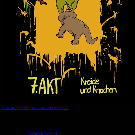
Comic lesen
Comic als Serie lesen
Seitenanzahl:
5
Comic-Typ:
Kompletter Comic
Abgeschlossen:
Ja
Genre:
Graphic Novel