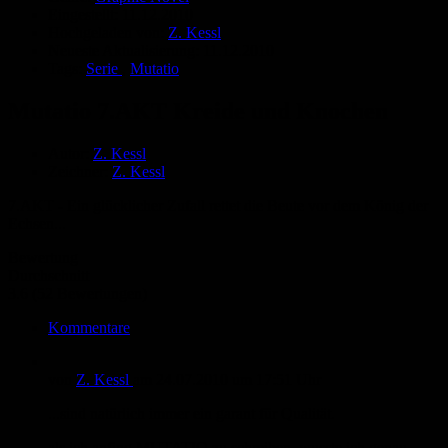
Eingestellt:
11.12.2010
Hochgeladen von:
Z. Kessl
Neueste Aktualisierung:
11.12.2010
Tags:
Serie
,
Mutatio
Mutatio 7.AKT Kreide und Knochen
Autor:
Z. Kessl
Zeichner:
Z. Kessl
7.AKT - Ein glücklicher Zufall rettet die Beute vor dem König der
Echsen...
Bewertung
Durchschnitt
3.6 (52 Bewertungen)
Kommentare
von
Z. Kessl
am
24.07.2010
um 17:51 Uhr
...sind natürlich immer ein garant für Qualität.
als ich anfing MUTATIO zu schreiben, wusste ich genau,