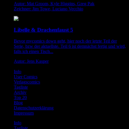
Autor: Mat Groom, Kyle Higgins, Greg Pak
Zeichner: Jim Towe, Luciano Vecchio
Libelle & Drachenfaust 5
Bevor mycomics down geht, hier noch der letzte Teil der
Serie, bzw der aktuellste. Teil 6 ist demnächst fertig und wird,
falls ich einen Tisch...
Autor: Jens Kasper
Info
User Comics
Verlagscomics
Tagliste
Archiv
Top 20
Blog
Datenschutzerklärung
Impressum
Info
Tagliste