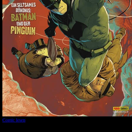
Comic lesen
Seitenanzahl:
12