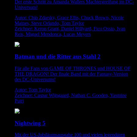
Der erste Schritt zu Amanda Wallers Machtergreifung im DC-
Universum!
Autor: Chip Zdarsky, Grace Ellis, Chuck Brown, Nicole
Maines, Steve Orlando, Tom Taylor
Zeichner: Keron Grant, Daniel Hillyard, Fico Ossio, Ivan
Reis, Miguel Mendonca, Lucas Meyers
Batman und die Ritter aus Stahl 2
Für alle Fans von GAME OF THRONES und HOUSE OF
THE DRAGON! Der finale Band mit der Fantasy-Version
des DC-Universums!
Autor: Tom Taylor
Zeichner: Caspar Wijngaard, Nathan C. Gooden, Yasmine
Putri
Nightwing 5
Mit der US-Jubiläumsausgabe 100 und vielen legendären