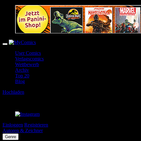
User Comics
Verlagscomics
Wettbewerb
Archiv
Top 20
Blog
Hochladen
Einloggen
Registrieren
Autoren & Zeichner
Genre