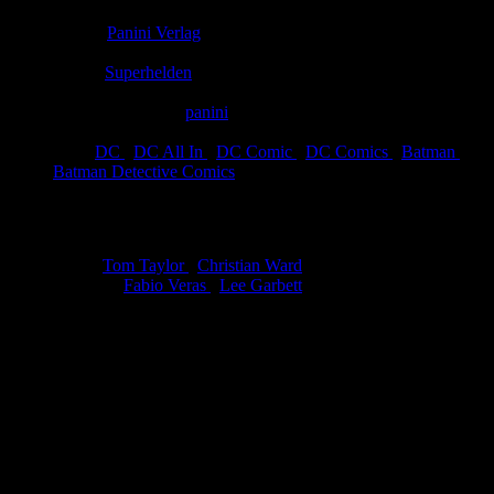
Comic-Typ:
Leseprobe
Verlag:
Panini Verlag
Abgeschlossen:
Nein
Genre:
Superhelden
Eingestellt:
13.01.2026
Hochgeladen von:
panini
Neueste Aktualisierung:
13.01.2026
Tags:
DC
,
DC All In
,
DC Comic
,
DC Comics
,
Batman
,
Batman Detective Comics
Batman Detective Comics 101
Autor:
Tom Taylor
,
Christian Ward
Zeichner:
Fabio Veras
,
Lee Garbett
Im Finale der Saga um
Elixir
liefern sich
Batman, Bullock
und der
Pinguin
ein heftiges Gefecht mit der Geheimgesellschaft.
Unterwelt-Anwalt
Harvey Dent
sucht derweil den entführten
Scarface
–­und trifft seinen größten Feind.
Bewertung
Durchschnitt