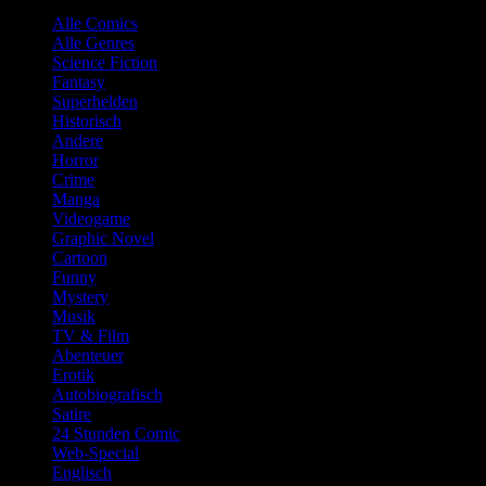
Alle Comics
Alle Genres
Science Fiction
Fantasy
Superhelden
Historisch
Andere
Horror
Crime
Manga
Videogame
Graphic Novel
Cartoon
Funny
Mystery
Musik
TV & Film
Abenteuer
Erotik
Autobiografisch
Satire
24 Stunden Comic
Web-Special
Englisch