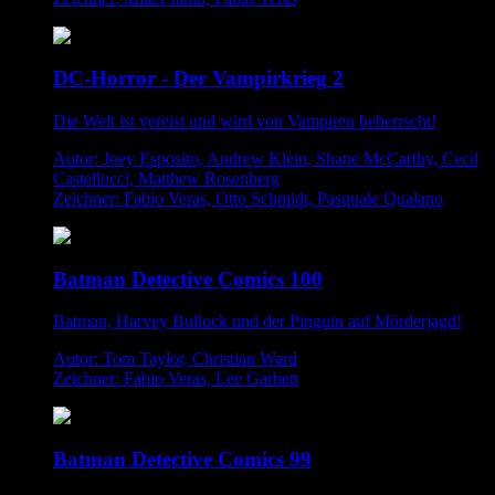
DC-Horror - Der Vampirkrieg 2
Die Welt ist vereist und wird von Vampiren beherrscht!
Autor: Joey Esposito, Andrew Klein, Shane McCarthy, Cecil
Castellucci, Matthew Rosenberg
Zeichner: Fabio Veras, Otto Schmidt, Pasquale Qualano
Batman Detective Comics 100
Batman, Harvey Bullock und der Pinguin auf Mörderjagd!
Autor: Tom Taylor, Christian Ward
Zeichner: Fabio Veras, Lee Garbett
Batman Detective Comics 99