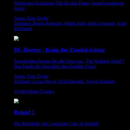
Nightwing-Zeichnern! Die für den Eisner Award nominierte
Serie!
Autor: Tom Taylor
Zeichner: Bruno Redondo, Mikel Janín, Rick Leonardi, Scott
McDaniel
DC-Horror - Krieg der Zombie-Götter
Superhelden-Horror für alle Fans von „The Walking Dead“!
Das Finale der Saga über den Zombie-Virus!
Autor: Tom Taylor
Zeichner: Lucas Meyer, Neil Edwards, Trevor Hairsine
Vergleichbare Comics
Batgirl 1
Die Rückkehr von Cassandra Cain als Batgirl!