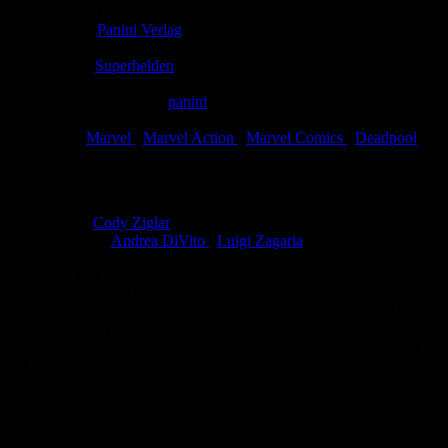
Comic-Typ:
Leseprobe
Verlag:
Panini Verlag
Abgeschlossen:
Nein
Genre:
Superhelden
Eingestellt:
18.12.2025
Hochgeladen von:
panini
Neueste Aktualisierung:
18.12.2025
Tags:
Marvel
,
Marvel Action
,
Marvel Comics
,
Deadpool
Deadpool 15
Autor:
Cody Ziglar
Zeichner:
Andrea DiVito
,
Luigi Zagaria
Der Feind von
Spider-Mans
Feind heißt …
Deadpool
. Doch
zunächst haben der Netzschwinger und der regenerierende
Degenerierte noch ein Hühnchen miteinander zu rupfen. Und sollte
Miles Morales
diesen Kampf überleben, wartet jene furchtbare
Bedrohung, die das ganze Schreckensszenario heraufbeschworen
hat.
Bewertung