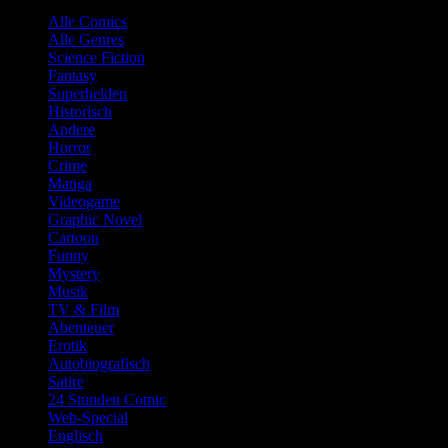
Alle Comics
Alle Genres
Science Fiction
Fantasy
Superhelden
Historisch
Andere
Horror
Crime
Manga
Videogame
Graphic Novel
Cartoon
Funny
Mystery
Musik
TV & Film
Abenteuer
Erotik
Autobiografisch
Satire
24 Stunden Comic
Web-Special
Englisch