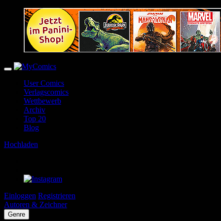
User Comics
Verlagscomics
Wettbewerb
Archiv
Top 20
Blog
Hochladen
Einloggen
Registrieren
Autoren & Zeichner
Genre