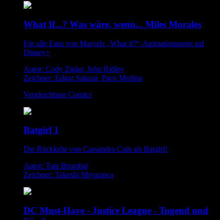
What If...? Was wäre, wenn... Miles Morales
Für alle Fans von Marvels „What if?“-Animationsserie auf
Disney+
Autor: Cody Ziglar, John Ridley
Zeichner: Edgar Salazar, Paco Medina
Vergleichbare Comics
Batgirl 1
Die Rückkehr von Cassandra Cain als Batgirl!
Autor: Tate Brombal
Zeichner: Takeshi Miyazawa
DC Must-Have - Justice League - Tugend und