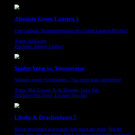
Absolute Green Lantern 1
Eine radikale Neuinterpretation des Green Lantern-Mythos!
Autor: Al Ewing
Zeichner: Jahnoy Lindsay
Spider-Verse vs. Venomverse
Spinnen gegen Symbionten –?nur einer kann überleben!
Autor: Mat Groom, Kyle Higgins, Greg Pak
Zeichner: Jim Towe, Luciano Vecchio
Libelle & Drachenfaust 5
Bevor mycomics down geht, hier noch der letzte Teil der
Serie, bzw der aktuellste. Teil 6 ist demnächst fertig und wird,