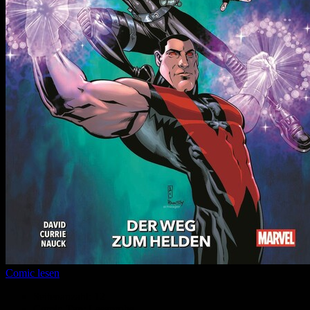
Comic lesen
Seitenanzahl:
12
Comic-Typ:
Leseprobe