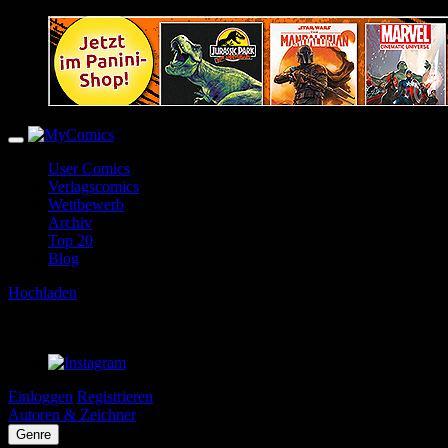
User Comics
Verlagscomics
Wettbewerb
Archiv
Top 20
Blog
Hochladen
Einloggen
Registrieren
Autoren & Zeichner
Genre