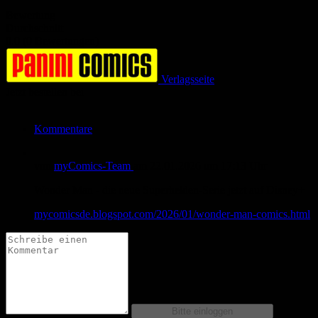
Bewertung
Durchschnitt
0.0 (0 Bewertungen)
Verlagsseite
Jetzt bestellen bei
Kommentare
von
myComics-Team
am
22.01.2026
um 17:13 Uhr
Wonder Man - die neue Superhelden-Serie jetzt auf Disney+
mycomicsde.blogspot.com/2026/01/wonder-man-comics.html