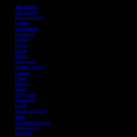
Alle Comics
Alle Genres
Science Fiction
Fantasy
Superhelden
Historisch
Andere
Horror
Crime
Manga
Videogame
Graphic Novel
Cartoon
Funny
Mystery
Musik
TV & Film
Abenteuer
Erotik
Autobiografisch
Satire
24 Stunden Comic
Web-Special
Englisch