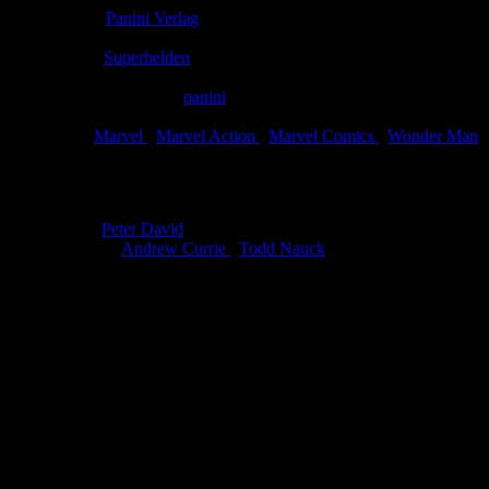
Verlag:
Panini Verlag
Abgeschlossen:
Nein
Genre:
Superhelden
Eingestellt:
25.11.2025
Hochgeladen von:
panini
Neueste Aktualisierung:
25.11.2025
Tags:
Marvel
,
Marvel Action
,
Marvel Comics
,
Wonder Man
Wonder Man - Der Weg zum Helden
Autor:
Peter David
Zeichner:
Andrew Currie
,
Todd Nauck
Irgendwann in der Zukunft: Der
Avenger
Simon Williams alias
Wonder Man
, mittlerweile in Ehren ergraut, erinnert sich daran,
wie er einst auf die Superschurkin
Lady Killer
traf und sie zur
Heldin machen wollte. Dabei bekommt er Unterstützung von
Ms.
Marvel
und
Beast
.