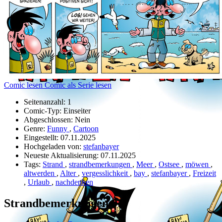
Comic lesen
Comic als Serie lesen
Seitenanzahl:
1
Comic-Typ:
Einseiter
Abgeschlossen:
Nein
Genre:
Funny
,
Cartoon
Eingestellt:
07.11.2025
Hochgeladen von:
stefanbayer
Neueste Aktualisierung:
07.11.2025
Tags:
Strand
,
strandbemerkungen
,
Meer
,
Ostsee
,
möwen
,
altwerden
,
Alter
,
vergesslichkeit
,
bay
,
stefanbayer
,
Freizeit
,
Urlaub
,
nachdenken
Strandbemerkungen 01