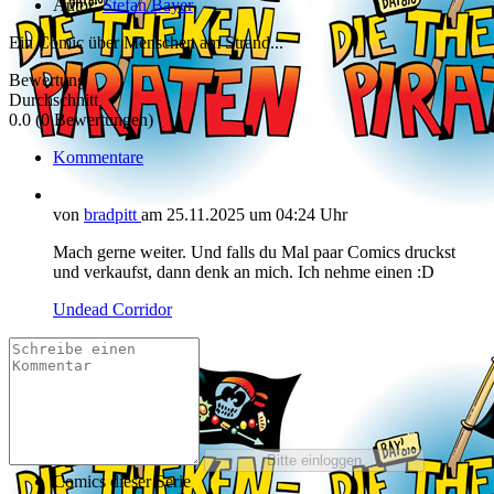
Autor:
Stefan Bayer
Ein Comic über Menschen am Strand...
Bewertung
Durchschnitt
0.0 (0 Bewertungen)
Kommentare
von
bradpitt
am
25.11.2025
um 04:24 Uhr
Mach gerne weiter. Und falls du Mal paar Comics druckst
und verkaufst, dann denk an mich. Ich nehme einen :D
Undead Corridor
Comics dieser Serie