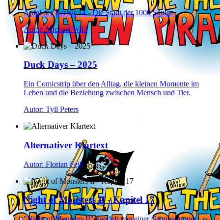
Apfel der Barbar 14 - Die Stadt der 1000 Säulen
Autor: Michael Wild
Duck Days – 2025
Ein Comicstrip über den Alltag, die kleinen Momente im
Leben und die Beziehung zwischen Mensch und Tier.
Autor: Tyll Peters
Alternativer Klartext
Autor: Florian Fejk
Night of Monsters II - Kapitel 17
"Night of Monsters II" handelt von einer Gruppe junger