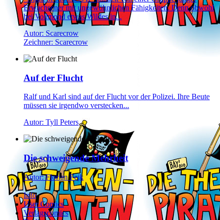
Erwachsener mit ungewöhnlichen Fähigkeiten. Denn obwohl
bei Vollmond etwas Wildes in...
Autor: Scarecrow
Zeichner: Scarecrow
Auf der Flucht
Ralf und Karl sind auf der Flucht vor der Polizei. Ihre Beute
müssen sie irgendwo verstecken...
Autor: Tyll Peters
Die schweigende Mehrheit
Autor: Florian Fejk
Info
User Comics
Verlagscomics