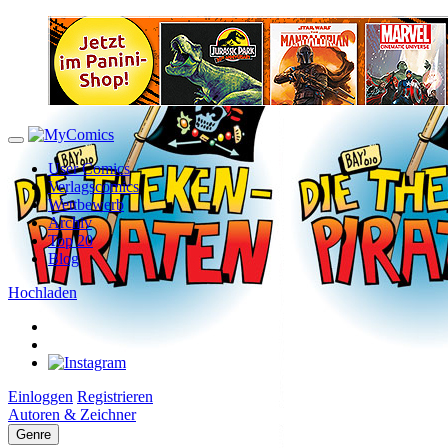
User Comics
Verlagscomics
Wettbewerb
Archiv
Top 20
Blog
Hochladen
Einloggen
Registrieren
Autoren & Zeichner
Genre