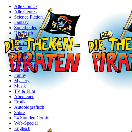
Alle Comics
Alle Genres
Science Fiction
Fantasy
Superhelden
Historisch
Andere
Horror
Crime
Manga
Videogame
Graphic Novel
Cartoon
Funny
Mystery
Musik
TV & Film
Abenteuer
Erotik
Autobiografisch
Satire
24 Stunden Comic
Web-Special
Englisch