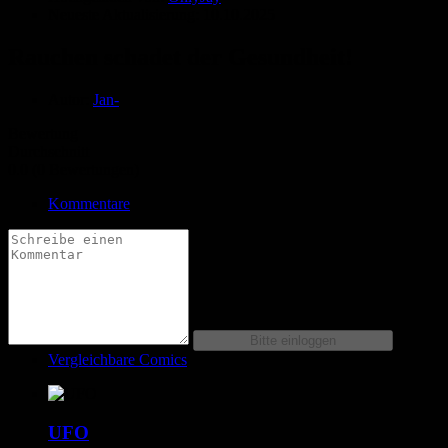
Neueste Aktualisierung:
10.10.2025
Rauchen schadet der Gesundheit!
Autor:
Jan-
Bewertung
Durchschnitt
0.0 (0 Bewertungen)
Kommentare
Vergleichbare Comics
UFO