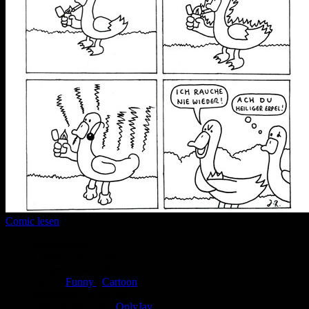
Comic lesen
Seitenanzahl:
1
Comic-Typ:
Unbekannt
Abgeschlossen:
Nein
Genre:
Funny
,
Cartoon
Eingestellt:
10.10.2025
Hochgeladen von:
OnlyJay