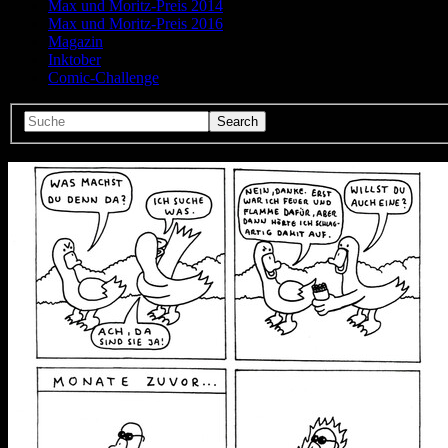
Max und Moritz-Preis 2014
Max und Moritz-Preis 2016
Magazin
Inktober
Comic-Challenge