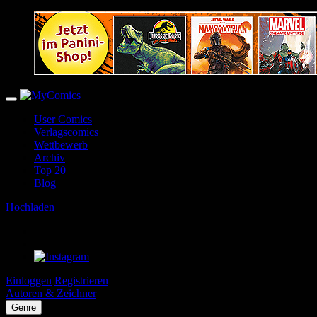
User Comics
Verlagscomics
Wettbewerb
Archiv
Top 20
Blog
Hochladen
Einloggen
Registrieren
Autoren & Zeichner
Genre