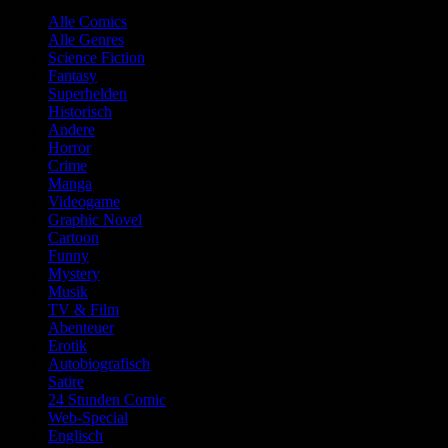
Alle Comics
Alle Genres
Science Fiction
Fantasy
Superhelden
Historisch
Andere
Horror
Crime
Manga
Videogame
Graphic Novel
Cartoon
Funny
Mystery
Musik
TV & Film
Abenteuer
Erotik
Autobiografisch
Satire
24 Stunden Comic
Web-Special
Englisch