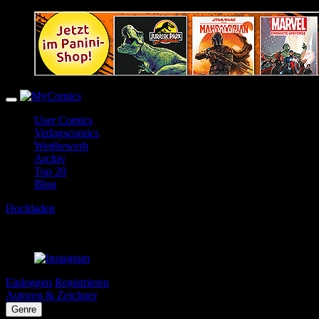
User Comics
Verlagscomics
Wettbewerb
Archiv
Top 20
Blog
Hochladen
Einloggen
Registrieren
Autoren & Zeichner
Genre