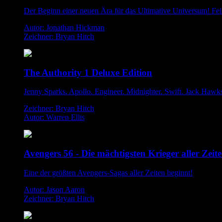
Der Beginn einer neuen Ära für das Ultimative Universum! Fei
Autor: Jonathan Hickman
Zeichner: Bryan Hitch
The Authority 1 Deluxe Edition
Jenny Sparks. Apollo. Engineer. Midnighter. Swift. Jack Hawks
Zeichner: Bryan Hitch
Autor: Warren Ellis
Avengers 56 - Die mächtigsten Krieger aller Zeit
Eine der größten Avengers-Sagas aller Zeiten beginnt!
Autor: Jason Aaron
Zeichner: Bryan Hitch