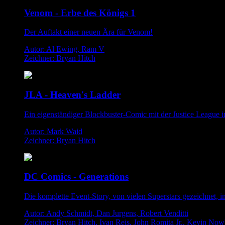
Venom - Erbe des Königs 1
Der Auftakt einer neuen Ära für Venom!
Autor: Al Ewing, Ram V
Zeichner: Bryan Hitch
JLA - Heaven's Ladder
Ein eigenständiger Blockbuster-Comic mit der Justice League 
Autor: Mark Waid
Zeichner: Bryan Hitch
DC Comics - Generations
Die komplette Event-Story, von vielen Superstars gezeichnet, 
Autor: Andy Schmidt, Dan Jurgens, Robert Venditti
Zeichner: Bryan Hitch, Ivan Reis, John Romita Jr., Kevin Now