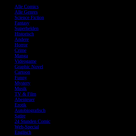
Alle Comics
Alle Genres
Science Fiction
Fantasy
Superhelden
Historisch
Andere
Horror
Crime
Manga
Videogame
Graphic Novel
Cartoon
Funny
Mystery
Musik
TV & Film
Abenteuer
Erotik
Autobiografisch
Satire
24 Stunden Comic
Web-Special
Englisch