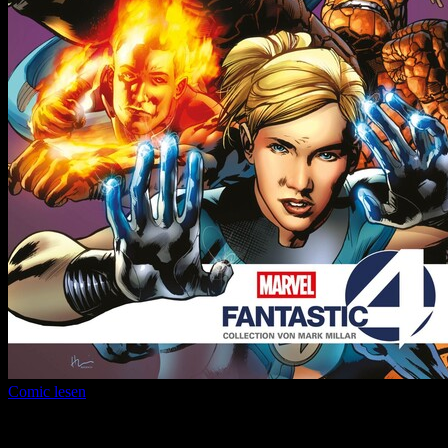
Comic lesen
Seitenanzahl:
12
Comic-Typ:
Leseprobe