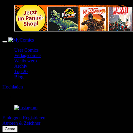
User Comics
Verlagscomics
Wettbewerb
Archiv
Top 20
Blog
Hochladen
Einloggen
Registrieren
Autoren & Zeichner
Genre