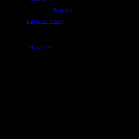
Eingestellt:
10.08.2025
Hochgeladen von:
Skeptoons
Neueste Aktualisierung:
10.08.2025
Link:
Folgen auf Bluesky
Der woke Vampir
Autor:
Florian Fejk
Cartoons, Podcasts und vieles mehr zu Themen, die skeptisch
betrachtet werden sollten, sind u.a. hier zu finden:
https://www.instagram.com/flofejk/
https://bsky.app/profile/flofejk.bsky.social
https://open.spotify.com/show/4HnusN2CkkMOStfxraBnQR?
si=1292bfd687604daf
https://music.amazon.com/podcasts/93c69c0d-2f35-41f4-a8fe-
9ce417799cc2/skeptoons
Bewertung
Durchschnitt
4.0 (1 Bewertung)