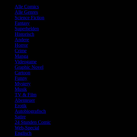
Alle Comics
Alle Genres
Science Fiction
Fantasy
Superhelden
Historisch
Andere
Horror
Crime
Manga
Videogame
Graphic Novel
Cartoon
Funny
Mystery
Musik
TV & Film
Abenteuer
Erotik
Autobiografisch
Satire
24 Stunden Comic
Web-Special
Englisch