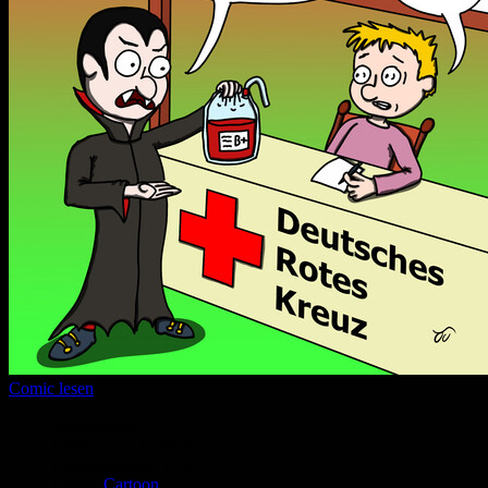
Comic lesen
Seitenanzahl:
1
Comic-Typ:
Einseiter
Abgeschlossen:
Nein
Genre:
Cartoon