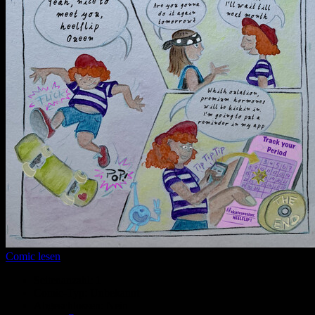
Comic lesen
Seitenanzahl:
1
Comic-Typ:
Unbekannt
Abgeschlossen:
Nein