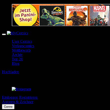
User Comics
Verlagscomics
Wettbewerb
Archiv
Top 20
Blog
Hochladen
Einloggen
Registrieren
Autoren & Zeichner
Genre