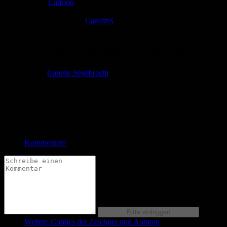
Genre:
Cartoon
Eingestellt:
23.07.2025
Hochgeladen von:
CarolinS
Neueste Aktualisierung:
23.07.2025
The 4 Cycles of skateboarding Hell
Autor:
Carolin Segebrecht
Vielleicht den Eisprung nutzen um die harten Tricks rauszuhauen
Bewertung
Durchschnitt
5.0 (1 Bewertung)
Kommentare
Weitere Comics der Zeichner und Autoren