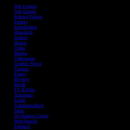
Alle Comics
Alle Genres
Science Fiction
Fantasy
Superhelden
Historisch
Andere
Horror
Crime
Manga
Videogame
Graphic Novel
Cartoon
Funny
Mystery
Musik
TV & Film
Abenteuer
Erotik
Autobiografisch
Satire
24 Stunden Comic
Web-Special
Englisch