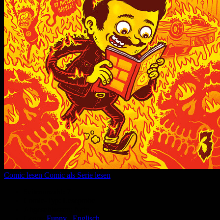
Comic lesen
Comic als Serie lesen
Seitenanzahl:
7
Comic-Typ:
Leseprobe
Abgeschlossen:
Nein
Genre:
Funny
,
Englisch