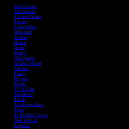
Alle Comics
Alle Genres
Science Fiction
Fantasy
Superhelden
Historisch
Andere
Horror
Crime
Manga
Videogame
Graphic Novel
Cartoon
Funny
Mystery
Musik
TV & Film
Abenteuer
Erotik
Autobiografisch
Satire
24 Stunden Comic
Web-Special
Englisch