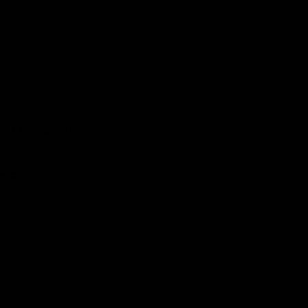
de Themengebiete...
uff...