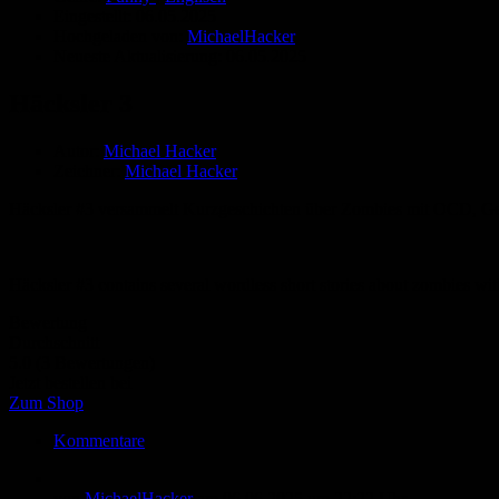
Eingestellt:
06.05.2025
Hochgeladen von:
MichaelHacker
Neueste Aktualisierung:
06.05.2025
Häcksler 3
Autor:
Michael Hacker
Zeichner:
Michael Hacker
Häcksler #3 versammelt Kurzgeschichten über Zombies mit OCD, Gehi
Häcksler #3 contains several wordless short stories about zombies with
Bewertung
Durchschnitt
5.0 (3 Bewertungen)
Jetzt bestellen bei
Zum Shop
Kommentare
von
MichaelHacker
am
06.06.2025
um 22:22 Uhr