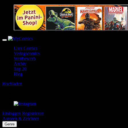
User Comics
Verlagscomics
Wettbewerb
Archiv
Top 20
Blog
Hochladen
Einloggen
Registrieren
Autoren & Zeichner
Genre