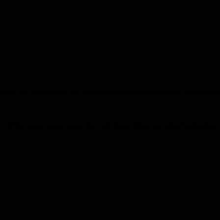
rne mit Eigenleben, die Wahrheit über Aliens und andere faszinieren
 OCD, brains gone rogue, the truth about aliens and other fascinating st