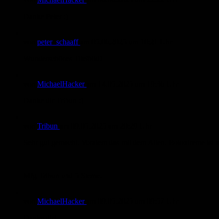
Danke Peter :)
von
peter_schaaff
am
05.06.2025
um 10:21 Uhr
Wunderschönes Titelbild!
von
MichaelHacker
am
14.05.2025
um 19:36 Uhr
Danke dir Tribun :)
von
Tribun
am
09.05.2025
um 20:29 Uhr
Sehr gut gemacht. Voralem das mit dem Alien. Botoxtreme ist a
Mfg Tribun und 5 Sterne.
von
MichaelHacker
am
09.05.2025
um 09:57 Uhr
Danke dir!