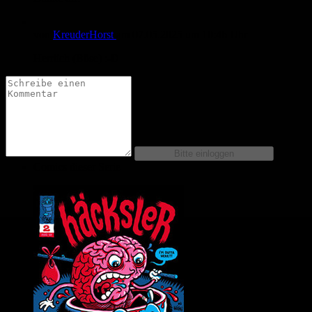
von
KreuderHorst
am
07.05.2025
um 10:46 Uhr
Herrlich (Böse) :-D
Comics dieser Serie