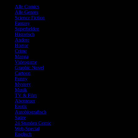
Alle Comics
Alle Genres
Science Fiction
Fantasy
Superhelden
Historisch
Andere
Horror
Crime
Manga
Videogame
Graphic Novel
Cartoon
Funny
Mystery
Musik
TV & Film
Abenteuer
Erotik
Autobiografisch
Satire
24 Stunden Comic
Web-Special
Englisch