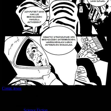
Comic lesen
Seitenanzahl:
20
Comic-Typ:
Kompletter Comic
Abgeschlossen:
Nein
Genre:
Science Fiction