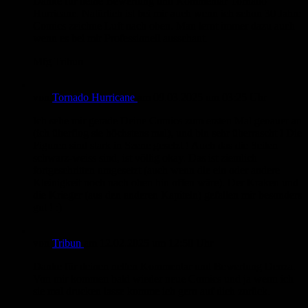
Danke für deine Bewertung und Kommentar Tornado
Hurricane. Natürlich ist bei mir auch wenn ich schon 30 Jahre
Comics zeichne Luft nach oben. Man lernt immer dazu auch
wenn es bei mir Professionell ausschaut.
Mfg Tribun
von
Tornado Hurricane
am
09.03.2025
um 03:25 Uhr
Ich sehe mir gerade Deine Comics zum ersten Mal genauer an
(ich überflog sie höchstens mal), und bin sehr überrascht ! Die
Figuren sind stark in Szene gesetzt ! Auch das die Seiten
schwarz-weiss sind, ist völlig okay. Das ist ziemlich
fortgeschritten umgesetzt (auch wenn die ein oder andere
Kleinigkeit noch nach oben hin offen wäre). Der Kraken und
die Krieger (aus den anderen Kapiteln) gefallen mir besonders
gut ! :)
von
Tribun
am
12.02.2025
um 12:50 Uhr
Danke für deinen netten Kommentar und Bewertung Denza.
Von mir kommen bald wieder neue Comics und ja wenn ich
sie mal drucken lasse komme ich gern auf dich zurück.