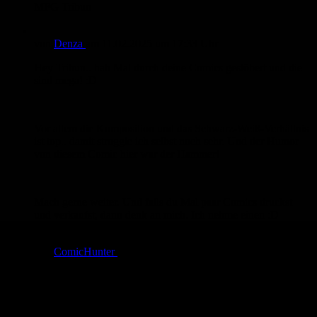
MFG Tribun
von
Denza
am
11.02.2025
um 17:33 Uhr
Hey Tribun.. hab Mal durch deine Comics gestöbert und die
sind mega! :D
Vor allem die Komposition und das Schwarz-Weiß-Verhältnis
ist top.. damit struggle ich selbst noch sehr. Und der Humor
von diesem Comic hier war der Hammer!
Mach gerne weiter. Und falls du Mal paar Comics druckst
und verkaufst, dann denk an mich. Ich nehme einen :D
von
ComicHunter
am
03.11.2024
um 20:12 Uhr
Danke, es freut mich, dass dir die Seite der Mad Artists
gefällt. Manchmal steht da auch sehr persönliches.
Deine tolle Story, kann zu je 10 Seiten in die nächsten zwei