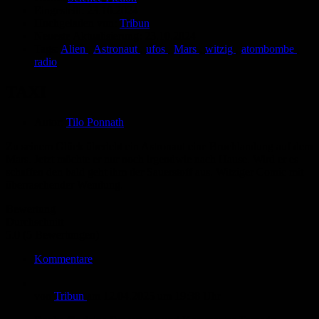
Eingestellt:
23.10.2024
Hochgeladen von:
Tribun
Neueste Aktualisierung:
23.10.2024
Tags:
Alien
,
Astronaut
,
ufos
,
Mars
,
witzig
,
atombombe
,
radio
TAXI
Autor:
Tilo Ponnath
Zu seinem Glück überlebt ein Astronaut eine Bruchlandung auf dem
Mars. Jetzt möchte er nur noch irgendwie nach Hause. Wird er es
schaffen den bald geht ihm der Sauerstoff aus. Witziger Comic mit
überraschender Wendung.
Bewertung
Durchschnitt
5.0 (5 Bewertungen)
Kommentare
von
Tribun
am
12.04.2025
um 19:38 Uhr