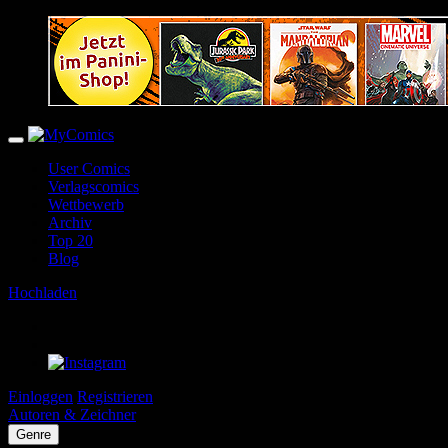
User Comics
Verlagscomics
Wettbewerb
Archiv
Top 20
Blog
Hochladen
Einloggen
Registrieren
Autoren & Zeichner
Genre