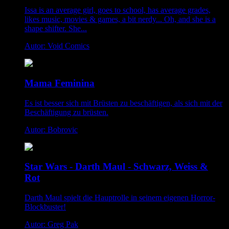
Issa is an average girl, goes to school, has average grades,
likes music, movies & games, a bit nerdy... Oh, and she is a
shape shifter. She...
Autor: Void Comics
Mama Feminina
Es ist besser sich mit Brüsten zu beschäftigen, als sich mit der
Beschäftigung zu brüsten.
Autor: Bobrovic
Star Wars - Darth Maul - Schwarz, Weiss &
Rot
Darth Maul spielt die Hauptrolle in seinem eigenen Horror-
Blockbuster!
Autor: Greg Pak