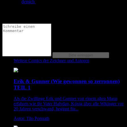
von
demich
am
01.11.2024
um 16:17 Uhr
Wieder mal tolle schwarz-weiß Grafik von dir - 5 Sterne von
mir!
Weitere Comics der Zeichner und Autoren
Erik & Gunner (Wie gewonnen so zerronnen)
TEIL 1
Als die Zwillinge Erik und Gunner von einem alten Mann
erfahren wie ihr Vater Halvdan, König über alle Wikinger vor
20 Jahren verschwand, beginnt für...
Autor: Tilo Ponnath