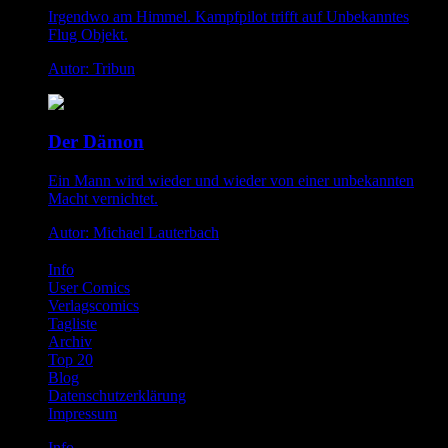
Irgendwo am Himmel. Kampfpilot trifft auf Unbekanntes
Flug Objekt.
Autor: Tribun
Der Dämon
Ein Mann wird wieder und wieder von einer unbekannten
Macht vernichtet.
Autor: Michael Lauterbach
Info
User Comics
Verlagscomics
Tagliste
Archiv
Top 20
Blog
Datenschutzerklärung
Impressum
Info