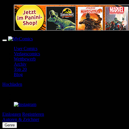
User Comics
Verlagscomics
Wettbewerb
Archiv
Top 20
Blog
Hochladen
Einloggen
Registrieren
Autoren & Zeichner
Genre