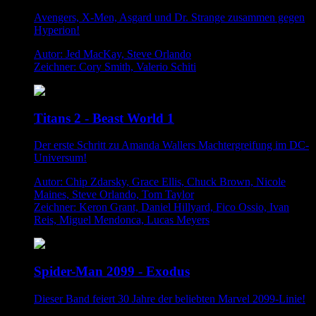
Avengers, X-Men, Asgard und Dr. Strange zusammen gegen
Hyperion!
Autor: Jed MacKay, Steve Orlando
Zeichner: Cory Smith, Valerio Schiti
Titans 2 - Beast World 1
Der erste Schritt zu Amanda Wallers Machtergreifung im DC-
Universum!
Autor: Chip Zdarsky, Grace Ellis, Chuck Brown, Nicole
Maines, Steve Orlando, Tom Taylor
Zeichner: Keron Grant, Daniel Hillyard, Fico Ossio, Ivan
Reis, Miguel Mendonca, Lucas Meyers
Spider-Man 2099 - Exodus
Dieser Band feiert 30 Jahre der beliebten Marvel 2099-Linie!