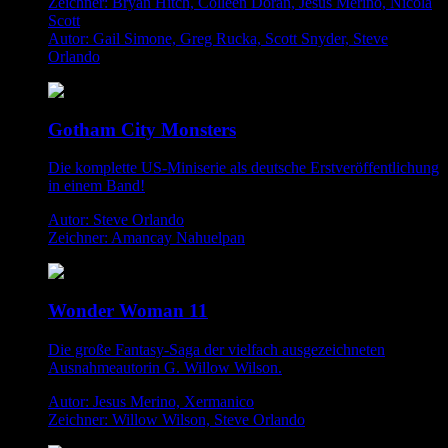
Zeichner: Bryan Hitch, Colleen Doran, Jesus Merino, Nicola
Scott
Autor: Gail Simone, Greg Rucka, Scott Snyder, Steve
Orlando
Gotham City Monsters
Die komplette US-Miniserie als deutsche Erstveröffentlichung
in einem Band!
Autor: Steve Orlando
Zeichner: Amancay Nahuelpan
Wonder Woman 11
Die große Fantasy-Saga der vielfach ausgezeichneten
Ausnahmeautorin G. Willow Wilson.
Autor: Jesus Merino, Xermanico
Zeichner: Willow Wilson, Steve Orlando