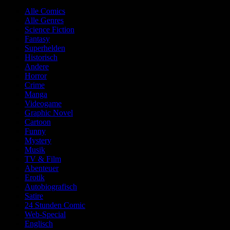
Alle Comics
Alle Genres
Science Fiction
Fantasy
Superhelden
Historisch
Andere
Horror
Crime
Manga
Videogame
Graphic Novel
Cartoon
Funny
Mystery
Musik
TV & Film
Abenteuer
Erotik
Autobiografisch
Satire
24 Stunden Comic
Web-Special
Englisch