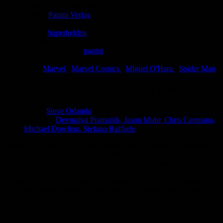
Comic-Typ:
Leseprobe
Verlag:
Panini Verlag
Abgeschlossen:
Nein
Genre:
Superhelden
Eingestellt:
28.08.2024
Hochgeladen von:
panini
Neueste Aktualisierung:
28.08.2024
Tags:
Marvel
,
Marvel Comics
,
Miguel O'Hara
,
Spider Man
Miguel O’Hara - Spider-Man 2099
Autor:
Steve Orlando
Zeichner:
Devmalya Pramanik, Jason Muhr, Chris Campana,
Michael Dowling, Stefano Raffaele
Miguel O’Hara
ist der
Spider-Man
jener futuristisch-dystopischen
Marvel-Realität, in der das Jahr 2099 geschrieben wird! Als
Beschützer von Nueva York hat er schon viele finstere Übel
bekämpft. Doch nun muss er sich den Monstern stellen, die in den
Schatten seiner Zukunft lauern:
Zombies
, Obervampir
Dracula
,
dem
Werwolf by Night, Terror Inc.
und
Cyborg-Man-Thing!