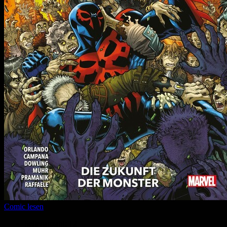
Comic lesen
Seitenanzahl:
12