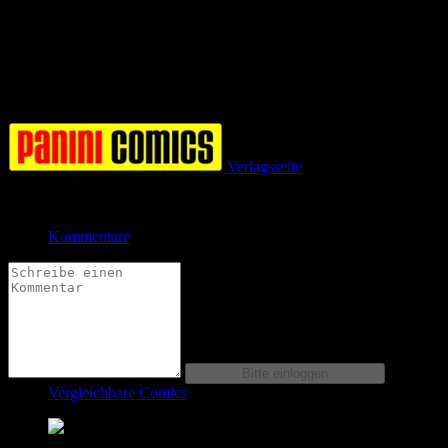
erfüllt und seinen Freund Spider-Man schützt, gegen
Lady Anime
antritt, die alles und jeden in einen Cartoon verwandeln kann, oder
auf die Killerin seiner Träume trifft!
Bewertung
Durchschnitt
0.0 (0 Bewertungen)
Verlagsseite
Jetzt bestellen bei
Kommentare
Vergleichbare Comics