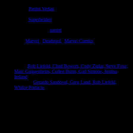
Comic-Typ:
Leseprobe
Verlag:
Panini Verlag
Abgeschlossen:
Nein
Genre:
Superhelden
Eingestellt:
09.07.2024
Hochgeladen von:
panini
Neueste Aktualisierung:
09.07.2024
Tags:
Marvel
,
Deadpool
,
Marvel Comics
Deadpool 7
Autor:
Rob Liefeld, Chad Bowers, Cody Ziglar, Steve Foxe,
Marc Guggenheim, Cullen Bunn, Gail Simone, Justina
Ireland
Zeichner:
Gerardo Sandoval, Greg Land, Rob Liefeld,
Whilce Portacio
Sieben Morde
an sieben Tagen! Ihr wolltet schon immer wissen,
wie eine normale Woche im Leben des regenerierenden
Degenerierten aussieht? Erlebt den besten
Söldner
, den
Marvel
je
hatte, in einem Special mit sieben wahnwitzigen Storys, erzählt und
gezeichnet von Comic-Größen wie
Rob Liefeld, Cullen Bunn,
Gail Simone, Greg Land
oder
Whilce Portacio
. Seid dabei, wenn
Deadpool von einer K.I. angeheuert wird, gleichzeitig einen Vertrag