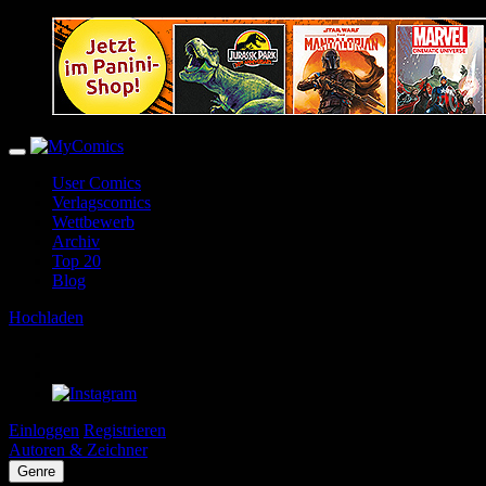
User Comics
Verlagscomics
Wettbewerb
Archiv
Top 20
Blog
Hochladen
Einloggen
Registrieren
Autoren & Zeichner
Genre