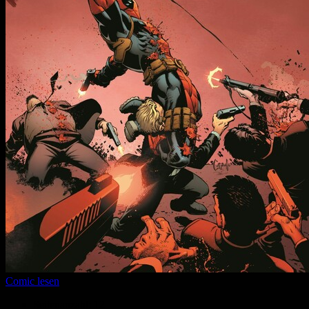
Comic lesen
Seitenanzahl:
12