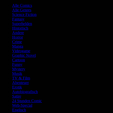
Alle Comics
Alle Genres
Science Fiction
Fantasy
Superhelden
Historisch
Andere
Horror
Crime
Manga
Videogame
Graphic Novel
Cartoon
Funny
Mystery
Musik
TV & Film
Abenteuer
Erotik
Autobiografisch
Satire
24 Stunden Comic
Web-Special
Englisch