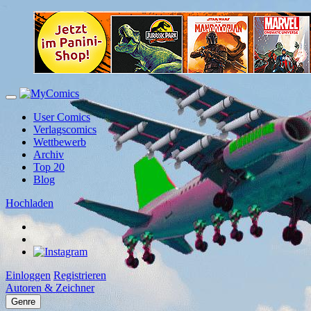
User Comics
Verlagscomics
Wettbewerb
Archiv
Top 20
Blog
Hochladen
Einloggen
Registrieren
Autoren & Zeichner
Genre