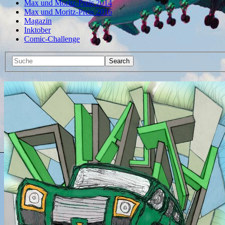
Max und Moritz-Preis 2014
Max und Moritz-Preis 2016
Magazin
Inktober
Comic-Challenge