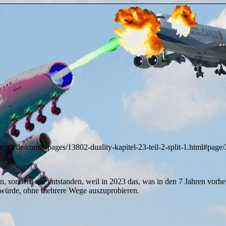
mics.de/comic-pages/13802-duality-kapitel-23-teil-2-split-1.html#pag
, sondern nur entstanden, weil in 2023 das, was in den 7 Jahren vorher
in würde, ohne mehrere Wege auszuprobieren.