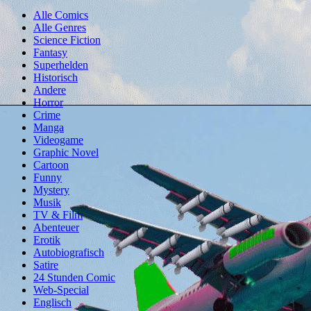
Alle Comics
Alle Genres
Science Fiction
Fantasy
Superhelden
Historisch
Andere
Horror
Crime
Manga
Videogame
Graphic Novel
Cartoon
Funny
Mystery
Musik
TV & Film
Abenteuer
Erotik
Autobiografisch
Satire
24 Stunden Comic
Web-Special
Englisch