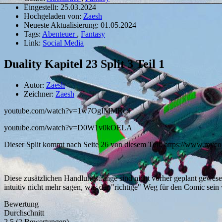
Eingestellt:
25.03.2024
Hochgeladen von:
Zaesh
Neueste Aktualisierung:
01.05.2024
Tags:
Abenteuer
,
Fantasy
Link:
Social Media
Duality Kapitel 23 Split 3 Teil 1
Autor:
Zaesh
Zeichner:
Zaesh
youtube.com/watch?v=1w7OgIMMRc4
youtube.com/watch?v=D0W1v0kOELA
Dieser Split kommt nach Seite 26 von diesem Teil: https://www.myco
Diese zusätzlichen Handlungstränge sind nicht vorher geplant gewesen
intuitiv nicht mehr sagen, was der "richtige" Weg für den Comic se
Bewertung
Durchschnitt
2.5 (2 Bewertungen)