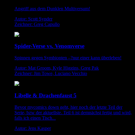
Angriff aus dem Dunklen Multiversum!
Autor: Scott Synder
Zeichner: Greg Capullo
Spider-Verse vs. Venomverse
Spinnen gegen Symbionten –?nur einer kann überleben!
Autor: Mat Groom, Kyle Higgins, Greg Pak
Zeichner: Jim Towe, Luciano Vecchio
Libelle & Drachenfaust 5
Bevor mycomics down geht, hier noch der letzte Teil der
Serie, bzw der aktuellste. Teil 6 ist demnächst fertig und wird,
falls ich einen Tisch...
Autor: Jens Kasper