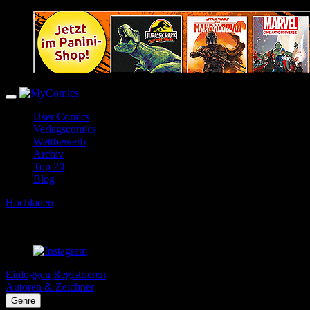
User Comics
Verlagscomics
Wettbewerb
Archiv
Top 20
Blog
Hochladen
Einloggen
Registrieren
Autoren & Zeichner
Genre