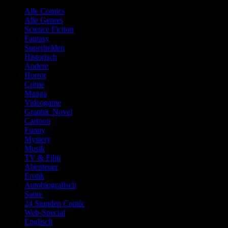
Alle Comics
Alle Genres
Science Fiction
Fantasy
Superhelden
Historisch
Andere
Horror
Crime
Manga
Videogame
Graphic Novel
Cartoon
Funny
Mystery
Musik
TV & Film
Abenteuer
Erotik
Autobiografisch
Satire
24 Stunden Comic
Web-Special
Englisch