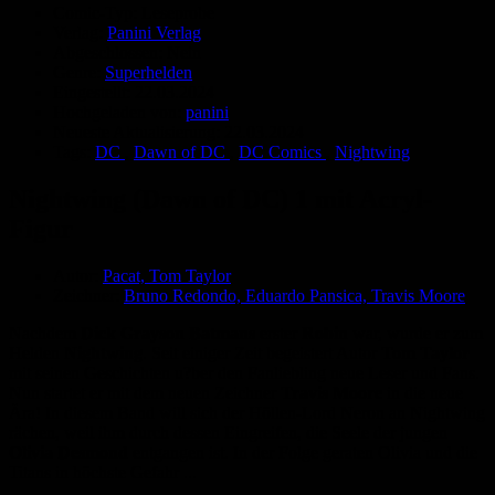
Comic-Typ:
Leseprobe
Verlag:
Panini Verlag
Abgeschlossen:
Nein
Genre:
Superhelden
Eingestellt:
22.03.2024
Hochgeladen von:
panini
Neueste Aktualisierung:
22.03.2024
Tags:
DC
,
Dawn of DC
,
DC Comics
,
Nightwing
Nightwing (Dawn of DC) 1 mit Acryl-
Figur
Autor:
Pacat, Tom Taylor
Zeichner:
Bruno Redondo, Eduardo Pansica, Travis Moore
Nachdem
Dick Grayson Batmans
erster
Robin
war, wurde er zum
Helden
Nightwing
. Seit einiger Zeit begeistert Autor
Tom Taylor
mit seinen Geschichten u?ber den Fanliebling neue Leser und Fans.
Nun startet er mit dem neuen Zeichner
Travis Moore
in die neue
Ära! In diesem Band will sich der Höllen-Lord Neron an Nightwing
rächen, weil ihm durch dessen Eingreifen, die Seele der jungen
Olivia Desmond
entgangen ist. In der Folge geraten Olivia und die
Titans in höchste Gefahr ...