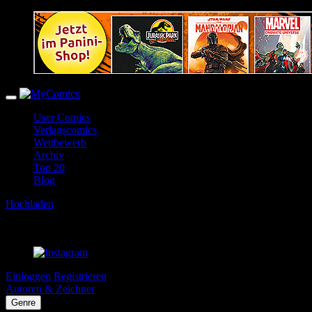
User Comics
Verlagscomics
Wettbewerb
Archiv
Top 20
Blog
Hochladen
Einloggen
Registrieren
Autoren & Zeichner
Genre