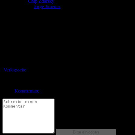
Autor:
Chip Zdarsky
Zeichner:
Jorge Jimenez
Während
Failsafe
sogar
Atlantis
und
Aquaman
angreift, bereitet
Batman auf der Wachturm-Station der
Justice League
im All alles
für den entscheidenden Kampf gegen den gnadenlosen, gefährlichen
Androiden vor!
Bewertung
Durchschnitt
0.0 (0 Bewertungen)
Verlagsseite
Jetzt bestellen bei
Kommentare