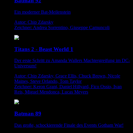
Batman 92
Ein moderner Bat-Meilenstein
Autor: Chip Zdarsky
Zeichner: Andrea Sorrentino, Giuseppe Camuncoli
Titans 2 - Beast World 1
Der erste Schritt zu Amanda Wallers Machtergreifung im DC-
Universum!
Autor: Chip Zdarsky, Grace Ellis, Chuck Brown, Nicole
Maines, Steve Orlando, Tom Taylor
Zeichner: Keron Grant, Daniel Hillyard, Fico Ossio, Ivan
Reis, Miguel Mendonca, Lucas Meyers
Batman 89
Das große, schockierende Finale des Events Gotham War!