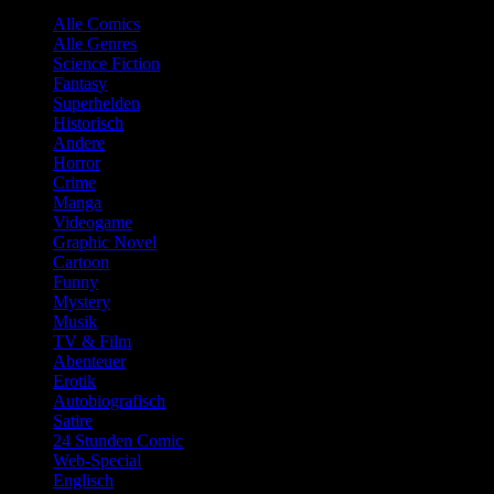
Alle Comics
Alle Genres
Science Fiction
Fantasy
Superhelden
Historisch
Andere
Horror
Crime
Manga
Videogame
Graphic Novel
Cartoon
Funny
Mystery
Musik
TV & Film
Abenteuer
Erotik
Autobiografisch
Satire
24 Stunden Comic
Web-Special
Englisch