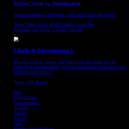
Spider-Verse vs. Venomverse
Spinnen gegen Symbionten –?nur einer kann überleben!
Autor: Mat Groom, Kyle Higgins, Greg Pak
Zeichner: Jim Towe, Luciano Vecchio
Libelle & Drachenfaust 5
Bevor mycomics down geht, hier noch der letzte Teil der
Serie, bzw der aktuellste. Teil 6 ist demnächst fertig und wird,
falls ich einen Tisch...
Autor: Jens Kasper
Info
User Comics
Verlagscomics
Tagliste
Archiv
Top 20
Blog
Datenschutzerklärung