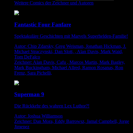
Weitere Comics der Zeichner und Autoren
Fantastic Four Fanfare
Spektakuläre Geschichten mit Marvels Superhelden-Familie!
Autor: Chip Zdarsky, Greg Weisman, Jonathan Hickman, J.
Michael Straczynski, Dan Slott, , Alan Davis, Mark Waid,
Tom DeFalco
Zeichner: Alan Davis, Cafu , Marcos Martin, Mark Bagley,
Mark Buckingham, Michael Allred, Ramon Rosanas, Ron
Frenz, Sara Pichelli,
Superman 9
Die Rückkehr des wahren Lex Luthor?!
Autor: Joshua Williamson
Zeichner: Dan Mora, Eddy Barrowsz, Jamal Campbell, Jorge
Jimenez