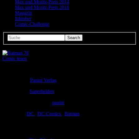
Max und Moritz-Preis 2014
Max und Moritz-Preis 2016
Magazin
Inktober
Comic-Challenge
Comic lesen
Seitenanzahl:
12
Comic-Typ:
Leseprobe
Verlag:
Panini Verlag
Abgeschlossen:
Nein
Genre:
Superhelden
Eingestellt:
18.09.2023
Hochgeladen von:
panini
Neueste Aktualisierung:
18.09.2023
Tags:
DC
,
DC Comics
,
Batman
Batman 76