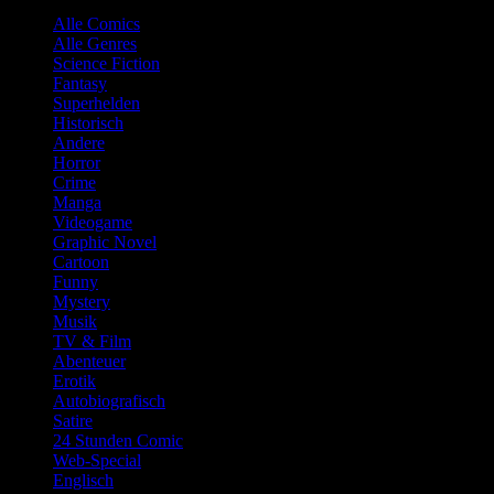
Alle Comics
Alle Genres
Science Fiction
Fantasy
Superhelden
Historisch
Andere
Horror
Crime
Manga
Videogame
Graphic Novel
Cartoon
Funny
Mystery
Musik
TV & Film
Abenteuer
Erotik
Autobiografisch
Satire
24 Stunden Comic
Web-Special
Englisch