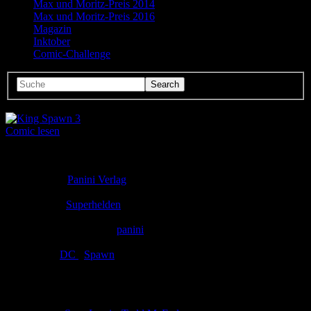
Max und Moritz-Preis 2014
Max und Moritz-Preis 2016
Magazin
Inktober
Comic-Challenge
Comic lesen
Seitenanzahl:
12
Comic-Typ:
Leseprobe
Verlag:
Panini Verlag
Abgeschlossen:
Nein
Genre:
Superhelden
Eingestellt:
31.07.2023
Hochgeladen von:
panini
Neueste Aktualisierung:
31.07.2023
Tags:
DC
,
Spawn
King Spawn 3