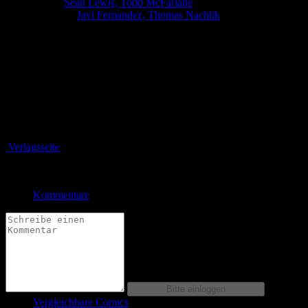
Autor:
Sean Lewis, Todd McFarlane
Zeichner:
Javi Fernandez, Thomas Nachlik
Spawn
wird vom mysteriösen
Raven Spawn
in eine Falle gefu?hrt.
Er kann sich zwar schnell befreien, aber war das vielleicht von
Anfang an der Plan?
Bewertung
Durchschnitt
0.0 (0 Bewertungen)
Verlagsseite
Jetzt bestellen bei
Kommentare
Vergleichbare Comics