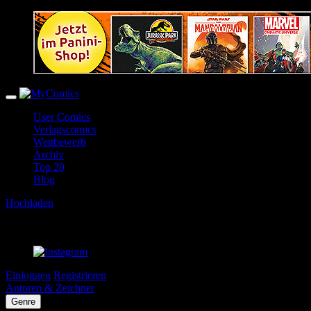
User Comics
Verlagscomics
Wettbewerb
Archiv
Top 20
Blog
Hochladen
Einloggen
Registrieren
Autoren & Zeichner
Genre