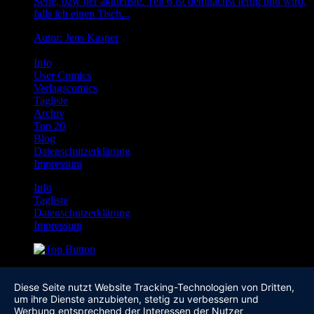
Serie, bzw der aktuellste. Teil 6 ist demnächst fertig und wird,
falls ich einen Tisch...
Autor: Jens Kasper
Info
User Comics
Verlagscomics
Tagliste
Archiv
Top 20
Blog
Datenschutzerklärung
Impressum
Info
Tagliste
Datenschutzerklärung
Impressum
Diese Seite nutzt Website Tracking-Technologien von Dritten,
um ihre Dienste anzubieten, stetig zu verbessern und
Werbung entsprechend der Interessen der Nutzer