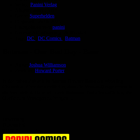
Verlag:
Panini Verlag
Abgeschlossen:
Nein
Genre:
Superhelden
Eingestellt:
26.06.2023
Hochgeladen von:
panini
Neueste Aktualisierung:
26.06.2023
Tags:
DC
,
DC Comics
,
Batman
Batman - One Bad Day - Bane
Autor:
Joshua Williamson
Zeichner:
Howard Porter
In der nahen Zukunft ist Batman-Brecher
Bane
ein Wrestling-
Champion. Aber dann erfährt er, dass die
Venom-Droge
erneut in
die Welt strömt. Bane will nach
Batmans Tod
alles dafür tun, die
Quelle zum Versiegen zu bringen ...
Bewertung
Durchschnitt
0.0 (0 Bewertungen)