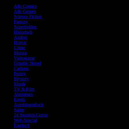
Alle Comics
Alle Genres
Science Fiction
Fantasy
Superhelden
Historisch
Andere
Horror
Crime
Manga
Videogame
Graphic Novel
Cartoon
Funny
Mystery
Musik
TV & Film
Abenteuer
Erotik
Autobiografisch
Satire
24 Stunden Comic
Web-Special
Englisch