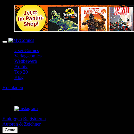
User Comics
Verlagscomics
Wettbewerb
Archiv
Top 20
Blog
Hochladen
Einloggen
Registrieren
Autoren & Zeichner
Genre