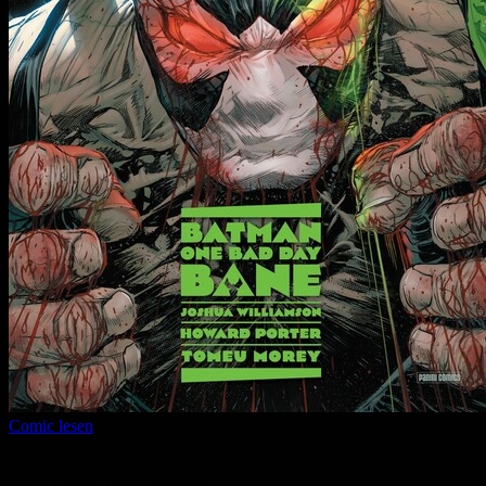
Comic lesen
Seitenanzahl:
12
Comic-Typ:
Leseprobe