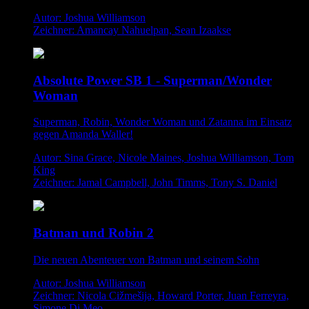
Autor: Joshua Williamson
Zeichner: Amancay Nahuelpan, Sean Izaakse
Absolute Power SB 1 - Superman/Wonder
Woman
Superman, Robin, Wonder Woman und Zatanna im Einsatz
gegen Amanda Waller!
Autor: Sina Grace, Nicole Maines, Joshua Williamson, Tom
King
Zeichner: Jamal Campbell, John Timms, Tony S. Daniel
Batman und Robin 2
Die neuen Abenteuer von Batman und seinem Sohn
Autor: Joshua Williamson
Zeichner: Nicola Cižmešija, Howard Porter, Juan Ferreyra,
Simone Di Meo