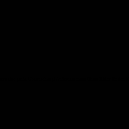
gers
eine große Überraschung! Außerdem muss
Ghost Rider
für den K