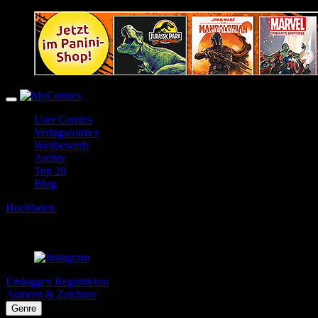
User Comics
Verlagscomics
Wettbewerb
Archiv
Top 20
Blog
Hochladen
Einloggen
Registrieren
Autoren & Zeichner
Genre