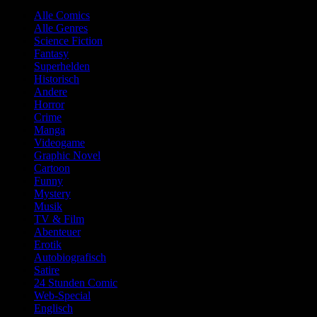
Alle Comics
Alle Genres
Science Fiction
Fantasy
Superhelden
Historisch
Andere
Horror
Crime
Manga
Videogame
Graphic Novel
Cartoon
Funny
Mystery
Musik
TV & Film
Abenteuer
Erotik
Autobiografisch
Satire
24 Stunden Comic
Web-Special
Englisch