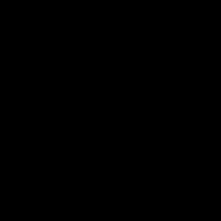
ampf mit den multiversellen
Masters of Evil
zum
All-Rider
werden.