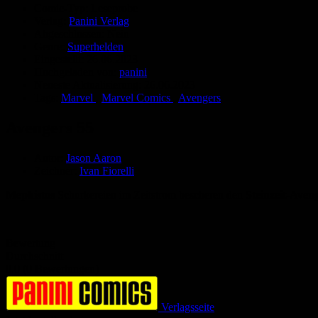
Comic-Typ:
Leseprobe
Verlag:
Panini Verlag
Abgeschlossen:
Nein
Genre:
Superhelden
Eingestellt:
26.06.2023
Hochgeladen von:
panini
Neueste Aktualisierung:
26.06.2023
Tags:
Marvel
,
Marvel Comics
,
Avengers
Avengers 55
Autor:
Jason Aaron
Zeichner:
Ivan Fiorelli
Mephistos
Schurkereien im Zeitstrom bescheren den
Steinzeit-Aven
Bewertung
Durchschnitt
0.0 (0 Bewertungen)
Verlagsseite