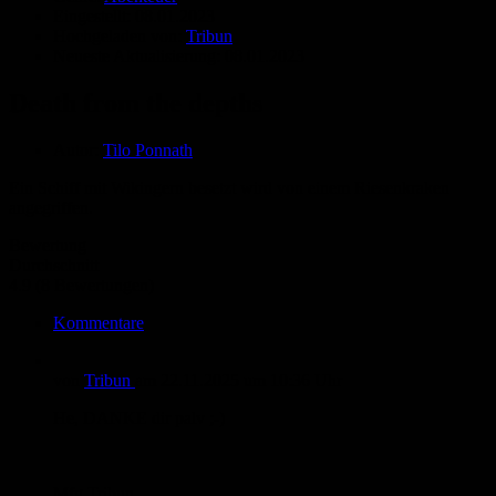
Eingestellt:
08.01.2023
Hochgeladen von:
Tribun
Neueste Aktualisierung:
08.01.2023
Death from the depths
Autor:
Tilo Ponnath
Ein Schiff mit Wikingern besetzt wird von einem Riesenkraken
angegriffen.
Bewertung
Durchschnitt
4.9 (8 Bewertungen)
Kommentare
von
Tribun
am
22.11.2025
um 10:36 Uhr
He, DANKE dir palv ;-)
Mfg Tribun