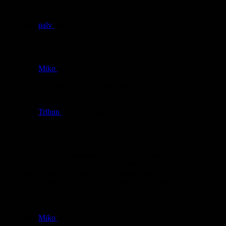
von
palv
am
19.11.2025
um 13:56 Uhr
Richtig schönes Layout. Sowas sieht man selten ...
von
Miko
am
16.01.2023
um 12:08 Uhr
Hi Tilo, hast Du eine Email-Adresse?
von
Tribun
am
10.01.2023
um 19:44 Uhr
Hallo Miko,
Hab keine anderen Website, hab mich irgend wie nie so
richtig dafür interessiert. Aber vielleicht kann du mir ja eine
Anleitung schicken wo ich hingehen kann oder andere seiten
wo ich mich anmelden kann. Momentan bin ich mir bei
myComics unterwegs. Aber bald wird es was neues geben
von mir. Vielleicht schon zum Wochenende. Mfg
von
Miko
am
10.01.2023
um 15:17 Uhr