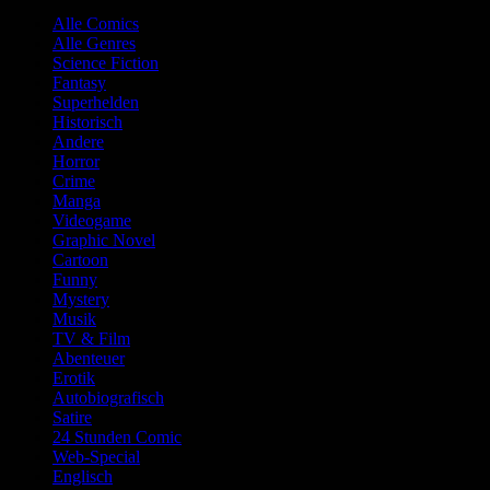
Alle Comics
Alle Genres
Science Fiction
Fantasy
Superhelden
Historisch
Andere
Horror
Crime
Manga
Videogame
Graphic Novel
Cartoon
Funny
Mystery
Musik
TV & Film
Abenteuer
Erotik
Autobiografisch
Satire
24 Stunden Comic
Web-Special
Englisch