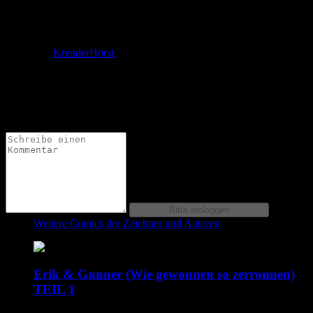
MFG
von
KreuderHorst
am
09.01.2023
um 12:22 Uhr
Schöne s/w-Arbeit mit guter Dynamik. Der Drakkar verdient
mein Prädikat "Hausaufgaben sorgfältig gemacht". Einzig die
Musterung der Kettenhemden ist ein bißchen zu feingliederig
geraten und wirkt dadurch etwas "psychedelisch" ;-)
Weitere Comics der Zeichner und Autoren
Erik & Gunner (Wie gewonnen so zerronnen)
TEIL 1