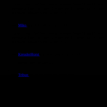
Hallo Tribun Tilo! Sehr beeindruckende Seiten! Hast Du eine
Website auf der man mehr Comics von Dir sehen kann? Oder
auf Social Media? Viele Grüße : ) m
von
Miko
am
10.01.2023
um 15:17 Uhr
Hallo Tribun Tilo! Sehr beeindruckende Seiten! Hast Du eine
Website auf der man mehr Comics von Dir sehen kann? Oder
auf Social Media? Viele Grüße : ) m
von
KreuderHorst
am
10.01.2023
um 13:13 Uhr
Du machst mich neugierig ;-)
von
Tribun
am
09.01.2023
um 19:40 Uhr
Danke KreuderHorst für dein Kommentar ( Feedback). Das
Comic lag schon 2014 in der Schublade hab es jetzt mal
wieder entdeckt und rausgeholt und hier hochgeladen.
Eigentlich hab ich noch mehrere Comics wieder rausgezogen
die mal gemacht habe. Es wird also demnächst noch mehr
geben.