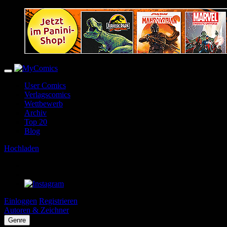
User Comics
Verlagscomics
Wettbewerb
Archiv
Top 20
Blog
Hochladen
Einloggen
Registrieren
Autoren & Zeichner
Genre