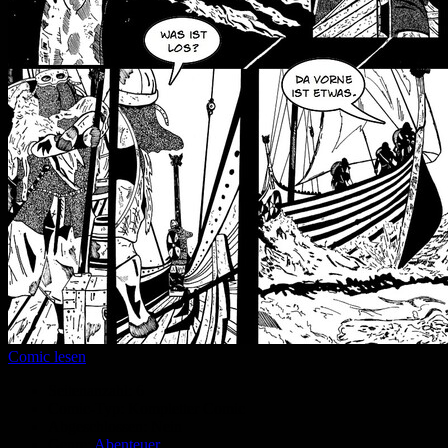
Comic lesen
Seitenanzahl:
6
Comic-Typ:
Kompletter Comic
Abgeschlossen:
Nein
Genre:
Abenteuer