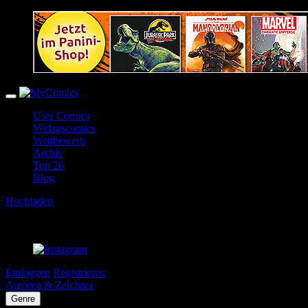
User Comics
Verlagscomics
Wettbewerb
Archiv
Top 20
Blog
Hochladen
Einloggen
Registrieren
Autoren & Zeichner
Genre