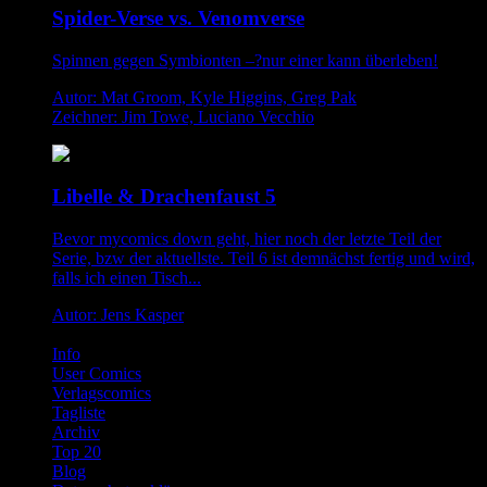
Spider-Verse vs. Venomverse
Spinnen gegen Symbionten –?nur einer kann überleben!
Autor: Mat Groom, Kyle Higgins, Greg Pak
Zeichner: Jim Towe, Luciano Vecchio
Libelle & Drachenfaust 5
Bevor mycomics down geht, hier noch der letzte Teil der
Serie, bzw der aktuellste. Teil 6 ist demnächst fertig und wird,
falls ich einen Tisch...
Autor: Jens Kasper
Info
User Comics
Verlagscomics
Tagliste
Archiv
Top 20
Blog