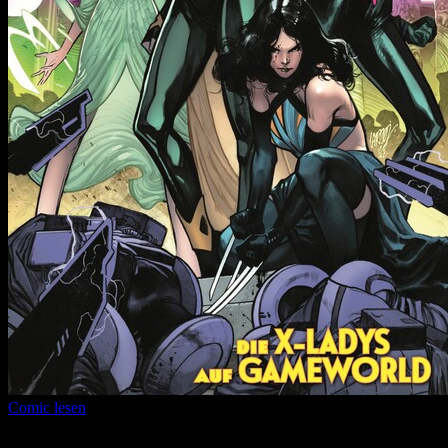
Comic lesen
Seitenanzahl:
12