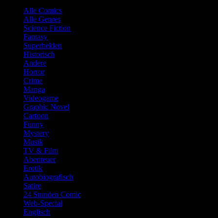
Alle Comics
Alle Genres
Science Fiction
Fantasy
Superhelden
Historisch
Andere
Horror
Crime
Manga
Videogame
Graphic Novel
Cartoon
Funny
Mystery
Musik
TV & Film
Abenteuer
Erotik
Autobiografisch
Satire
24 Stunden Comic
Web-Special
Englisch