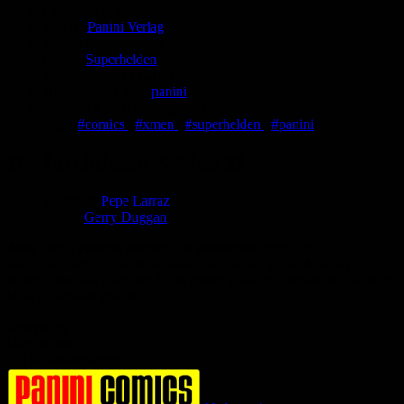
Comic-Typ:
Leseprobe
Verlag:
Panini Verlag
Abgeschlossen:
Nein
Genre:
Superhelden
Eingestellt:
30.12.2022
Hochgeladen von:
panini
Neueste Aktualisierung:
30.12.2022
Tags:
#comics
,
#xmen
,
#superhelden
,
#panini
Die furchtlosen X-Men 11
Zeichner:
Pepe Larraz
Autor:
Gerry Duggan
Jean Grey, Polaris, Rogue
und
Wolverine
gehen im
intergalaktischen Spielerparadies Gameworld all-in. Aber wenn es
stimmt, dass die Bank am Ende immer gewinnt, stecken sie bis zum
Hals in Schwierigkeiten.
Bewertung
Durchschnitt
0.0 (0 Bewertungen)