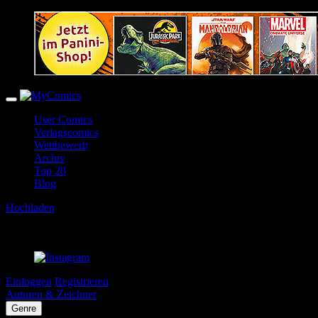
User Comics
Verlagscomics
Wettbewerb
Archiv
Top 20
Blog
Hochladen
Einloggen
Registrieren
Autoren & Zeichner
Genre