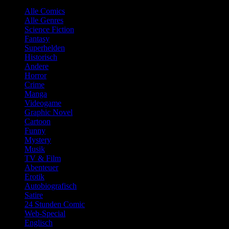
Alle Comics
Alle Genres
Science Fiction
Fantasy
Superhelden
Historisch
Andere
Horror
Crime
Manga
Videogame
Graphic Novel
Cartoon
Funny
Mystery
Musik
TV & Film
Abenteuer
Erotik
Autobiografisch
Satire
24 Stunden Comic
Web-Special
Englisch