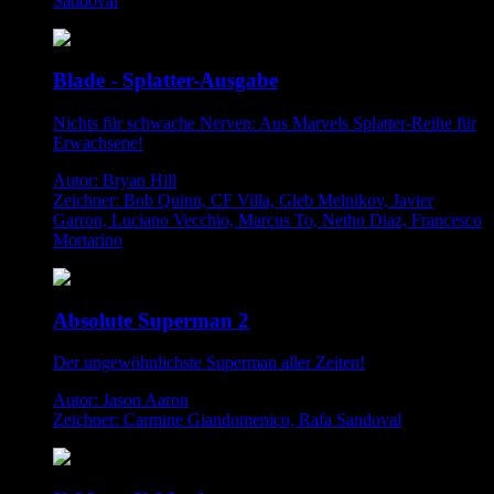
Sandoval
Blade - Splatter-Ausgabe
Nichts für schwache Nerven: Aus Marvels Splatter-Reihe für
Erwachsene!
Autor: Bryan Hill
Zeichner: Bob Quinn, CF Villa, Gleb Melnikov, Javier
Garron, Luciano Vecchio, Marcus To, Netho Diaz, Francesco
Mortarino
Absolute Superman 2
Der ungewöhnlichste Superman aller Zeiten!
Autor: Jason Aaron
Zeichner: Carmine Giandomenico, Rafa Sandoval