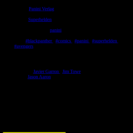
Comic-Typ:
Leseprobe
Verlag:
Panini Verlag
Abgeschlossen:
Nein
Genre:
Superhelden
Eingestellt:
30.12.2022
Hochgeladen von:
panini
Neueste Aktualisierung:
30.12.2022
Tags:
#blackpanther
,
#comics
,
#panini
,
#superhelden
,
#avengers
Avengers 49
Zeichner:
Javier Garron
,
Jim Towe
Autor:
Jason Aaron
Jane Foster
lebt ein dröges Leben als Frau von
Thor?!
Von
wegen! Die
weibliche Thor
und
Valkyrie
kämpfen darum, Janes
Seele aus diesem teuflischen Albtraum zu befreien! In einer
Parallelwelt nimmt
Black Panthers
Legende zudem einen anderen
Verlauf.
Bewertung
Durchschnitt
0.0 (0 Bewertungen)