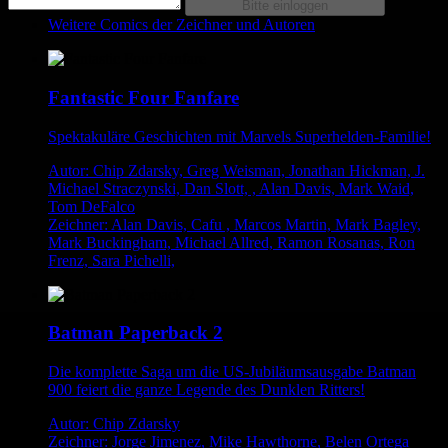
Weitere Comics der Zeichner und Autoren
Fantastic Four Fanfare
Spektakuläre Geschichten mit Marvels Superhelden-Familie!
Autor: Chip Zdarsky, Greg Weisman, Jonathan Hickman, J.
Michael Straczynski, Dan Slott, , Alan Davis, Mark Waid,
Tom DeFalco
Zeichner: Alan Davis, Cafu , Marcos Martin, Mark Bagley,
Mark Buckingham, Michael Allred, Ramon Rosanas, Ron
Frenz, Sara Pichelli,
Batman Paperback 2
Die komplette Saga um die US-Jubiläumsausgabe Batman
900 feiert die ganze Legende des Dunklen Ritters!
Autor: Chip Zdarsky
Zeichner: Jorge Jimenez, Mike Hawthorne, Belen Ortega