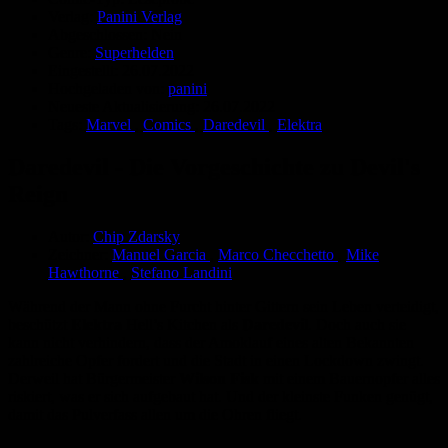
Verlag:
Panini Verlag
Abgeschlossen:
Nein
Genre:
Superhelden
Eingestellt:
26.07.2022
Hochgeladen von:
panini
Neueste Aktualisierung:
26.07.2022
Tags:
Marvel
,
Comics
,
Daredevil
,
Elektra
Daredevil - Die Vorgeschichte zu Devil's
Reign
Autor:
Chip Zdarsky
Zeichner:
Manuel Garcia
,
Marco Checchetto
,
Mike
Hawthorne
,
Stefano Landini
Während der Mann ohne Furcht hinter Gittern sein Leben verteidigt,
beschützt
Elektra
Hell’s Kitchen als
Daredevil
. Doch auch sie
kann nicht verhindern, dass der Amoklauf eines alten Bekannten
zahlreiche Opfer fordert und die Stadt in einen Lockdown zwingt.
Derweil hat Bürgermeister
Wilson Fisk
mit einem Bauernopfer alles
riskiert, was er sich aufgebaut hat. Und der kleinste Funken genügt,
damit das Pulverfass allen um die Ohren fliegt.