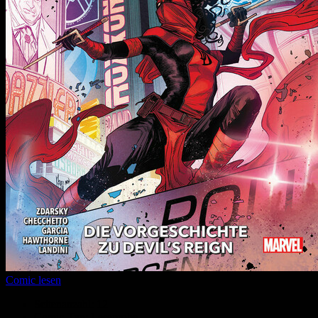
Comic lesen
Seitenanzahl:
12
Comic-Typ:
Leseprobe