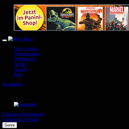
User Comics
Verlagscomics
Wettbewerb
Archiv
Top 20
Blog
Hochladen
Einloggen
Registrieren
Autoren & Zeichner
Genre