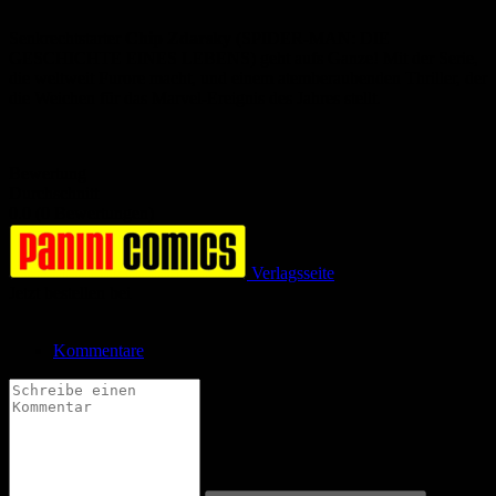
Senkrechtstarter
Chip Zdarsky
(SPIDER-MAN: DIE
GESCHICHTE EINES LEBENS) geht aufs Ganze! Mit der Serie,
die weltweit Furore macht, und einem atemberaubenden Thriller, der
die Weichen für das Marvel-Ereignis des Jahres stellt.
Bewertung
Durchschnitt
0.0 (0 Bewertungen)
Verlagsseite
Jetzt bestellen bei
Kommentare