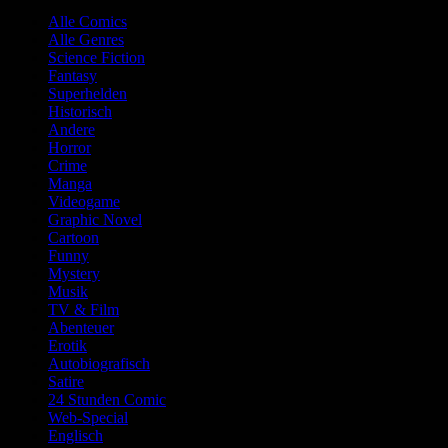
Alle Comics
Alle Genres
Science Fiction
Fantasy
Superhelden
Historisch
Andere
Horror
Crime
Manga
Videogame
Graphic Novel
Cartoon
Funny
Mystery
Musik
TV & Film
Abenteuer
Erotik
Autobiografisch
Satire
24 Stunden Comic
Web-Special
Englisch