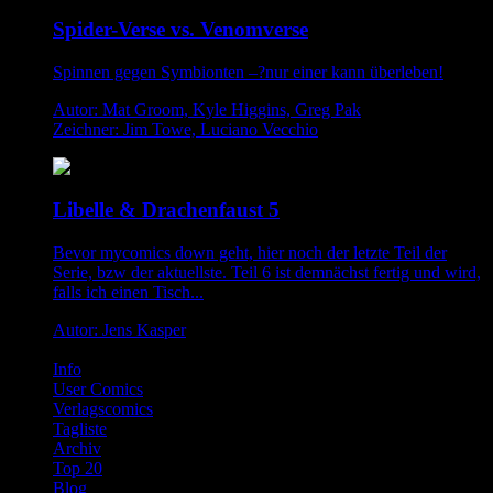
Spider-Verse vs. Venomverse
Spinnen gegen Symbionten –?nur einer kann überleben!
Autor: Mat Groom, Kyle Higgins, Greg Pak
Zeichner: Jim Towe, Luciano Vecchio
Libelle & Drachenfaust 5
Bevor mycomics down geht, hier noch der letzte Teil der
Serie, bzw der aktuellste. Teil 6 ist demnächst fertig und wird,
falls ich einen Tisch...
Autor: Jens Kasper
Info
User Comics
Verlagscomics
Tagliste
Archiv
Top 20
Blog