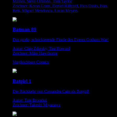
Maines, Steve Orlando, Tom Taylor
Zeichner: Keron Grant, Daniel Hillyard, Fico Ossio, Ivan
Reis, Miguel Mendonca, Lucas Meyers
Batman 89
Das große, schockierende Finale des Events Gotham War!
Autor: Chip Zdarsky, Tini Howard
Zeichner: Mike Hawthorne
Vergleichbare Comics
Batgirl 1
Die Rückkehr von Cassandra Cain als Batgirl!
Autor: Tate Brombal
Zeichner: Takeshi Miyazawa