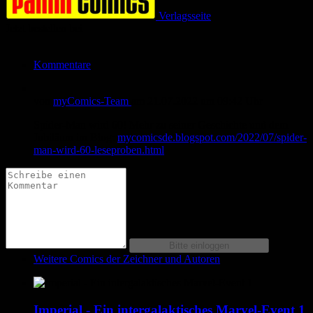
Verlagsseite
Jetzt bestellen bei
Kommentare
von
myComics-Team
am
21.07.2022
um 09:42 Uhr
Spider-Man wird 60! Mehr zu seiner Geschichte und dem
Jubiläum im Blog:
mycomicsde.blogspot.com/2022/07/spider-
man-wird-60-leseproben.html
Weitere Comics der Zeichner und Autoren
Imperial - Ein intergalaktisches Marvel-Event 1