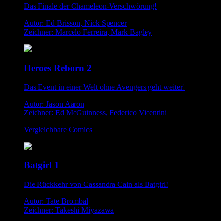
Das Finale der Chameleon-Verschwörung!
Autor: Ed Brisson, Nick Spencer
Zeichner: Marcelo Ferreira, Mark Bagley
Heroes Reborn 2
Das Event in einer Welt ohne Avengers geht weiter!
Autor: Jason Aaron
Zeichner: Ed McGuinness, Federico Vicentini
Vergleichbare Comics
Batgirl 1
Die Rückkehr von Cassandra Cain als Batgirl!
Autor: Tate Brombal
Zeichner: Takeshi Miyazawa