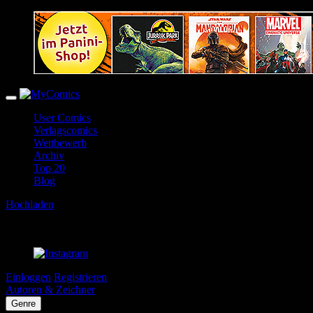
User Comics
Verlagscomics
Wettbewerb
Archiv
Top 20
Blog
Hochladen
Einloggen
Registrieren
Autoren & Zeichner
Genre