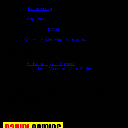
Comic-Typ:
Leseprobe
Verlag:
Panini Verlag
Abgeschlossen:
Nein
Genre:
Superhelden
Eingestellt:
06.05.2022
Hochgeladen von:
panini
Neueste Aktualisierung:
06.05.2022
Tags:
Marvel
,
Spider-Man
,
Sinister Six
Spider-Man 45
Autor:
Ed Brisson
,
Nick Spencer
Zeichner:
Federico Vicentini
,
Mark Bagley
Autor
Nick Spencers
finale
Spidey/Kindred-Saga
namens
Sinister War
beginnt! Zum Auftakt suchen die
Sinister Six
ihren
alten Kumpel
Curt Connors
heim, und die Geschichte von
Lizard
nimmt eine unerwartete Richtung. Doch auch
Mary Jane
wird von
Schurken angegriffen.
Bewertung
Durchschnitt
0.0 (0 Bewertungen)