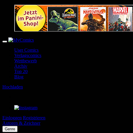
User Comics
Verlagscomics
Wettbewerb
Archiv
Top 20
Blog
Hochladen
Einloggen
Registrieren
Autoren & Zeichner
Genre