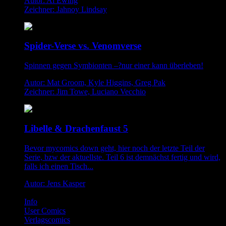
Autor: Al Ewing
Zeichner: Jahnoy Lindsay
Spider-Verse vs. Venomverse
Spinnen gegen Symbionten –?nur einer kann überleben!
Autor: Mat Groom, Kyle Higgins, Greg Pak
Zeichner: Jim Towe, Luciano Vecchio
Libelle & Drachenfaust 5
Bevor mycomics down geht, hier noch der letzte Teil der
Serie, bzw der aktuellste. Teil 6 ist demnächst fertig und wird,
falls ich einen Tisch...
Autor: Jens Kasper
Info
User Comics
Verlagscomics