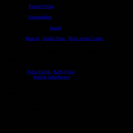
Comic-Typ:
Leseprobe
Verlag:
Panini Verlag
Abgeschlossen:
Nein
Genre:
Superhelden
Eingestellt:
03.05.2022
Hochgeladen von:
panini
Neueste Aktualisierung:
03.05.2022
Tags:
Marvel
,
Spider-Man
,
Mein erster Comic
Mein erster Comic - Hier kommt Spider-
Man
Autor:
Erica David
,
Kitty Fross
Zeichner:
Patrick Scherberger
Klassenbester, Lehrerliebling und sportliche Niete:
Peter Parker
ist
der klassische Außenseiter. Doch dann macht ihn der Biss einer
radioaktiven Spinne zum Superhelden! Als
Spider-Man
bekommt
er es mit einem Haufen fieser Gegner um
Dr. Octopus
zu tun, die
seine geliebte
Tante May
entführt haben.
Bewertung