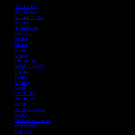
Alle Comics
Alle Genres
Science Fiction
Fantasy
Superhelden
Historisch
Andere
Horror
Crime
Manga
Videogame
Graphic Novel
Cartoon
Funny
Mystery
Musik
TV & Film
Abenteuer
Erotik
Autobiografisch
Satire
24 Stunden Comic
Web-Special
Englisch