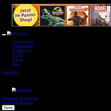
User Comics
Verlagscomics
Wettbewerb
Archiv
Top 20
Blog
Hochladen
Einloggen
Registrieren
Autoren & Zeichner
Genre