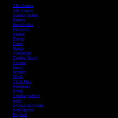
Alle Comics
Alle Genres
Science Fiction
Fantasy
Superhelden
Historisch
Andere
Horror
Crime
Manga
Videogame
Graphic Novel
Cartoon
Funny
Mystery
Musik
TV & Film
Abenteuer
Erotik
Autobiografisch
Satire
24 Stunden Comic
Web-Special
Englisch