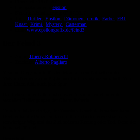
Eingestellt:
15.01.2011
Hochgeladen von:
epsilon
Neueste Aktualisierung:
07.07.2017
Tags:
Thriller
,
Epsilon
,
Dämonen
,
erotik
,
Farbe
,
FBI
,
Knast
,
Krimi
,
Mystery
,
Casterman
Link:
www.epsilongrafix.de/feind3
Der Feind 3
Autor:
Thierry Robberecht
Zeichner:
Alberto Pagliaro
Yasmine Giggs wurde für den Mord an dem Polizeibeamten
Malcom Nemec zu dreißig Jahren Haft in Catalina verurteilt. Von
ihren Eltern fehlt noch jede Spur.
Das Leben hinter Gittern ist schwer. Yasmine leidet unter den
sexuellen Belästigungen der Oberaufseherin.
Crawford ist der einzige, der Yasmines Unschuld beweisen kann.
Doch er hat die Polizei verlassen. Ihn zu finden erweist sich als
schwieriger Weg und das Ziel bedeutet Rettung oder Tod. Denn der
Feind schläft nicht...
Bewertung