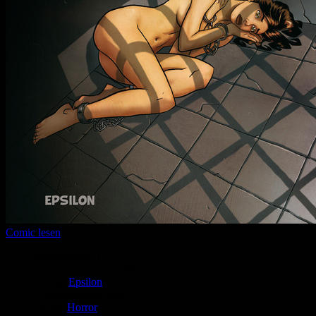
Comic lesen
Seitenanzahl:
15
Comic-Typ:
Leseprobe
Verlag:
Epsilon
Abgeschlossen:
Nein
Genre:
Horror