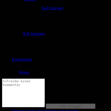
Eingestellt:
03.01.2022
Hochgeladen von:
Ralf.Sprenger
Neueste Aktualisierung:
03.01.2022
Corona Cartoon
Autor:
Ralf Sprenger
Bewertung
Durchschnitt
5.0 (1 Bewertung)
Kommentare
von
Wouw
am
07.01.2022
um 18:26 Uhr
Weitere Comics der Zeichner und Autoren