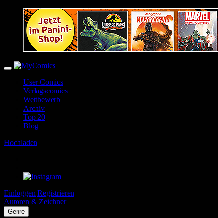
User Comics
Verlagscomics
Wettbewerb
Archiv
Top 20
Blog
Hochladen
Einloggen
Registrieren
Autoren & Zeichner
Genre