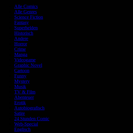
Alle Comics
Alle Genres
Science Fiction
Fantasy
Superhelden
Historisch
Andere
Horror
Crime
Manga
Videogame
Graphic Novel
Cartoon
Funny
Mystery
Musik
TV & Film
Abenteuer
Erotik
Autobiografisch
Satire
24 Stunden Comic
Web-Special
Englisch