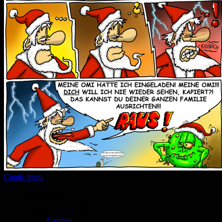
Comic lesen
Seitenanzahl:
1
Comic-Typ:
Unbekannt
Abgeschlossen:
Nein
Genre:
Cartoon