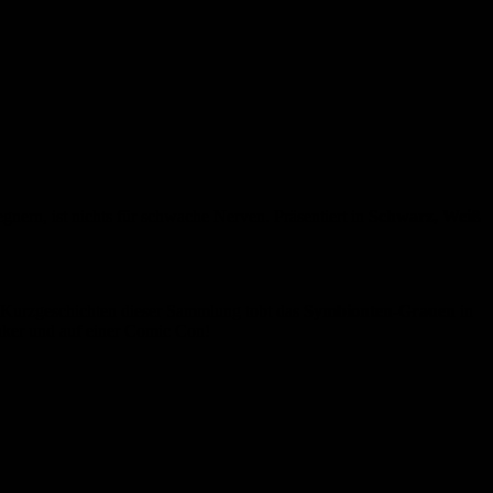
gnern, ist nichts für schwache Nerven. Präsentiert in
Schwarz, Weiß
 Kurzgeschichten dieser Sammlung tobt das
Symbionten-Grauen
in
unker und auf einer Comic Con!