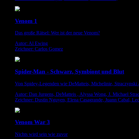
Venom 1
Das große Rätsel: Wer ist der neue Venom?
Autor: Al Ewing
Zeichner: Carlos Gomez
Spider-Man - Schwarz, Symbiont und Blut
Von Spidey-Legenden wie DeMatteis, Michelinie, Straczynski
Autor: Dan Jurgens, DeMatteis , Alyssa Wong, J. Michael Str
Zeichner: Dustin Nguyen, Elena Casagrande, Juann Cabal, L
Venom War 3
Nichts wird sein wie zuvor