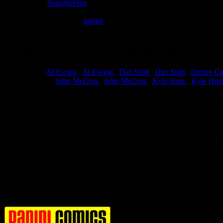
Genre:
Superhelden
Eingestellt:
23.11.2021
Hochgeladen von:
panini
Neueste Aktualisierung:
23.11.2021
Carnage - Schwarz, Weiss und Blut
Autor:
Al Ewing
,
Al Ewing
,
Dan Slott
,
Dan Slott
,
Donny Ca
Zeichner:
John McCrea
,
John McCrea
,
Kyle Hotz
,
Kyle Hot
Achtung! Diese schaurigen Geschichten von Marvels kreativsten Co
und Blutrot
.
Der Superschurke
Carnage
aus dem zweiten Venom-Film steht für W
allen Epochen und an überraschenden Orten: im Wilden Westen, unter
Bewertung
Durchschnitt
0.0 (0 Bewertungen)