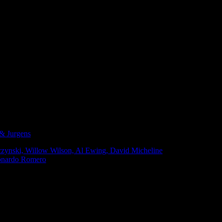
 & Jurgens
aczynski, Willow Wilson, Al Ewing, David Micheline
eonardo Romero