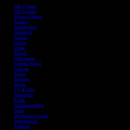
Alle Comics
Alle Genres
Science Fiction
Fantasy
Superhelden
Historisch
Andere
Horror
Crime
Manga
Videogame
Graphic Novel
Cartoon
Funny
Mystery
Musik
TV & Film
Abenteuer
Erotik
Autobiografisch
Satire
24 Stunden Comic
Web-Special
Englisch