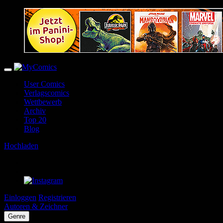
User Comics
Verlagscomics
Wettbewerb
Archiv
Top 20
Blog
Hochladen
Einloggen
Registrieren
Autoren & Zeichner
Genre