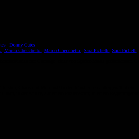
tes
,
Donny Cates
z
,
Marco Checchetto
,
Marco Checchetto
,
Sara Pichelli
,
Sara Pichelli
micschaffenden mit
Carnage
, einer von
Spider-Mans
gefährlichsten Ge
ahnsinn, Chaos und Mordlust! In den künstlerisch außergewöhnlichen
 Haien, in der Antike, auf einem Piratenschiff, in einem Regierungsb