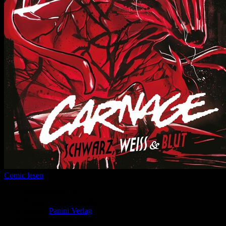
Comic lesen
Seitenanzahl:
12
Comic-Typ:
Leseprobe
Verlag:
Panini Verlag
Abgeschlossen:
Nein