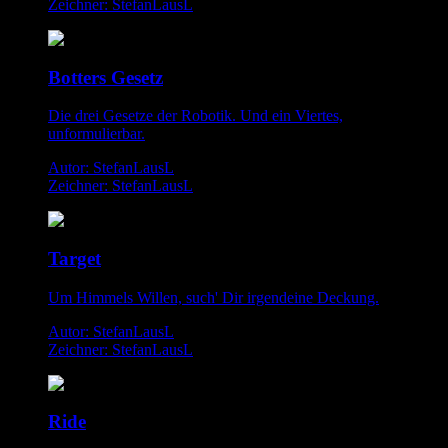
Zeichner: StefanLausL
Botters Gesetz
Die drei Gesetze der Robotik. Und ein Viertes,
unformulierbar.
Autor: StefanLausL
Zeichner: StefanLausL
Target
Um Himmels Willen, such' Dir irgendeine Deckung.
Autor: StefanLausL
Zeichner: StefanLausL
Ride