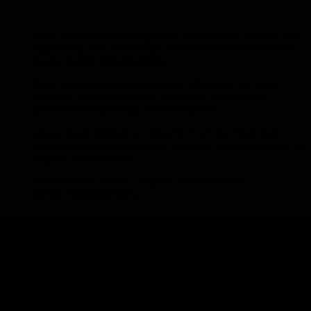
Der Comic selbst sollte eigentlich funktionieren wie eine Art
Sightseeing-Tour, bei der man nach Herzenslust frei auf dem
Papier durch's mitternächtliche
New York des (magischen) Jahres 1984 cruist und dabei
versucht, so viele Gestalten, Situationen und Orte der
griechischen Mythologie zu entschlüsseln,
wie es einem möglich ist. Wenn Ihr Euch den Spaß nicht
verderben wollt, solltet Ihr hier also nicht weiterlesen, denn es
folgt die Auflistung der
verschiedenen Motive, versehen mit einer dicken
SPOILERWARNUNG!
Seite 1
Panel 1: Zyklopenhöhle
Panel 2: Der Minotaurus lauert im Labyrinth