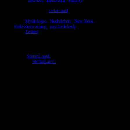
Genre:
Inktober
,
Historisch
,
Fantasy
Eingestellt:
30.09.2021
Hochgeladen von:
stefanlausl
Neueste Aktualisierung:
30.09.2021
Tags:
Mythologie
,
Nachtleben
,
New York
,
#inktoberwarmup
,
psychedelisch
Link:
Twitter
Midnight Mythology MCMLXXXIV
Autor:
StefanLausL
Zeichner:
StefanLausL
Die 42nd Street galt seit Ende der 60er Jahre als Drogen- und
Rotlichtviertel zwei Jahrzehnte lang in den Augen der Obrigkeit als
Bedrohung der öffentlichen Ordnung. Doch die Gegend um New
Yorks berüchtigste Straße bot nicht nur nahezu rechtsfreien Raum
für Halbwelt und Counter Culture, sondern in ihrem Nachtleben
auch einen Platz zur blühenden Entfaltung verschiedenster
Subkulturen. Als das Medium Video Mitte der 80er die sogenannten
"Grindhouse-Kinos" verdrängte, die bis dahin die Straße vom
Hudson- bis zu East River säumten, mag das wie ein böses Omen
gewirkt haben. Wie die Vorahnung auf eine Götterdämmerung: die
große Sanierung, die mit dem Beginn der 90er die 42. Straße
säuberte und ihre epochale Vergangenheit endgültig ins Reich der