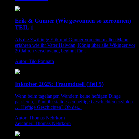
Erik & Gunner (Wie gewonnen so zerronnen)
TEIL 1
Als die Zwillinge Erik und Gunner von einem alten Mann
erfahren wie ihr Vater Halvdan, König über alle Wikinger vor
20 Jahren verschwand, beginnt für...
Autor: Tilo Ponnath
Inktober 2025: Traumduell (Teil 5)
Wenn beim tagelangen Wandern keine heftigen Dinge
passieren, könnt ihr stattdessen heftige Geschichten erzählen.
… Heftige Geschichten? Ob der...
Autor: Thomas Nehrkorn
Zeichner: Thomas Nehrkorn