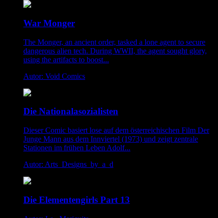
War Monger
The Monger, an ancient order, tasked a lone agent to secure
dangerous alien tech. During WWII, the agent sought glory,
using the artifacts to boost...
Autor: Void Comics
Die Nationalasozialisten
Dieser Comic basiert lose auf dem österreichischen Film Der
Junge Mann aus dem Innviertel (1973) und zeigt zentrale
Stationen im frühen Leben Adolf...
Autor: Arts_Designs_by_a_d
Die Elementengirls Part 13