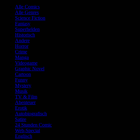
Alle Comics
Alle Genres
Science Fiction
Fantasy
Superhelden
Historisch
Andere
Horror
Crime
Manga
Videogame
Graphic Novel
Cartoon
Funny
Mystery
Musik
TV & Film
Abenteuer
Erotik
Autobiografisch
Satire
24 Stunden Comic
Web-Special
Englisch