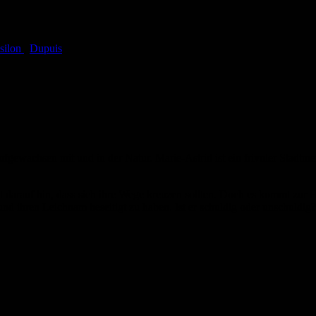
silon
,
Dupuis
ufgewachsen mit und in der Natur. Marie-Astrid ist ein frivoler Stadtme
 darauf hin, dass sich ihre Wege kreuzen sollten. Doch es kommt zur Hoch
und ihren Leichnam beseitigt zu haben. Ist er schuldig oder unschuldig?