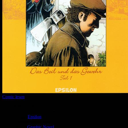
Comic lesen
Seitenanzahl:
15
Comic-Typ:
Leseprobe
Verlag:
Epsilon
Abgeschlossen:
Nein
Genre:
Graphic Novel