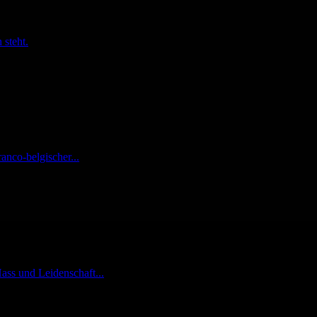
 steht.
anco-belgischer...
ass und Leidenschaft...