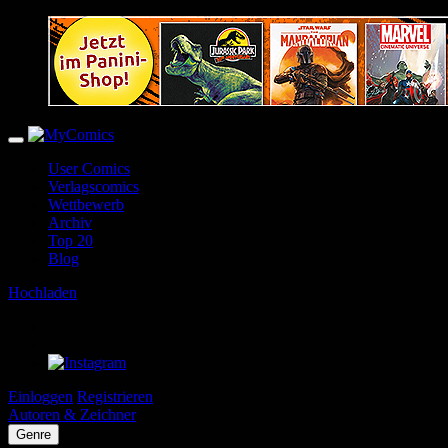
User Comics
Verlagscomics
Wettbewerb
Archiv
Top 20
Blog
Hochladen
Einloggen
Registrieren
Autoren & Zeichner
Genre