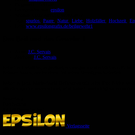
Eingestellt:
15.01.2011
Hochgeladen von:
epsilon
Neueste Aktualisierung:
07.07.2017
Tags:
spurlos
,
Paare
,
Natur
,
Liebe
,
Holzfäller
,
Hochzeit
,
Ep
Link:
www.epsilongrafix.de/beilgewehr1
Das Beil und das Gewehr 1
Autor:
J.C. Servais
Zeichner:
J.C. Servais
Robert ist Holzfäller, ungebildet, schweigsam und schüchtern. Er ist a
Brüssler Notars, der ihr einen Teil seines Vermögens hinterließ.
Robert ist jung, Marie-Astrid fünfundzwanzig Jahre älter. Nichts weißt
plötzlich spurlos verschwindet, wird Robert beschuldigt sie ermordet 
Bewertung
Durchschnitt
4.4 (20 Bewertungen)
Verlagsseite
Jetzt bestellen bei