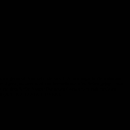
Feinde gemacht. Nun kehrt sie nach L.A. und sogar in die Ruine des
e Jägerin, sondern wird nun ihrerseits von allen Seiten gejagt – von
hnet mit dem Scribe Award: Die neuen Comics zum multimedialen
Guinaldo (JUSTICE LEAGUE DARK).