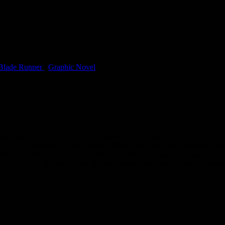
Blade Runner
,
Graphic Novel
os Angeles, hat sich auf der Erde sowie in den Kolonien im All viele 
nungen zu begleichen. Doch
Ash
ist längst nicht mehr die unangefochten
alles über Ashs Anfänge und selbst ihren ersten Auftrag … Ausgezeic
hnson (Star Trek), Michael Green (Blade Runner 2049) und Andrés 