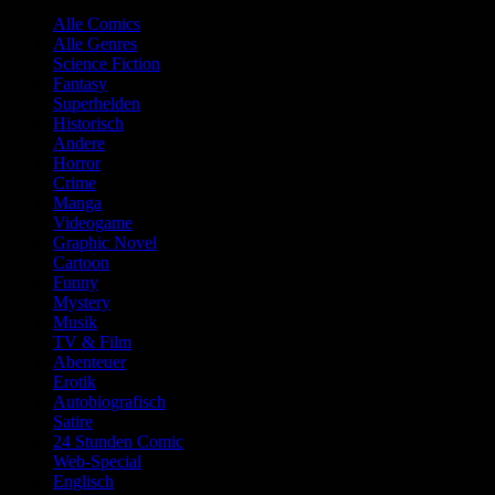
Alle Comics
Alle Genres
Science Fiction
Fantasy
Superhelden
Historisch
Andere
Horror
Crime
Manga
Videogame
Graphic Novel
Cartoon
Funny
Mystery
Musik
TV & Film
Abenteuer
Erotik
Autobiografisch
Satire
24 Stunden Comic
Web-Special
Englisch