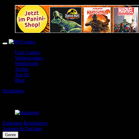
User Comics
Verlagscomics
Wettbewerb
Archiv
Top 20
Blog
Hochladen
Einloggen
Registrieren
Autoren & Zeichner
Genre