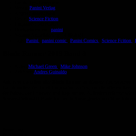
Comic-Typ:
Leseprobe
Verlag:
Panini Verlag
Abgeschlossen:
Nein
Genre:
Science Fiction
Eingestellt:
14.09.2021
Hochgeladen von:
panini
Neueste Aktualisierung:
14.09.2021
Tags:
Panini
,
panini comic
,
Panini Comics
,
Science Fcition
,
Blade Runner 2019 Band 3
Autor:
Michael Green
,
Mike Johnson
Zeichner:
Andres Guinaldo
Ash
, einst die taffste aller
Blade Runner
im düsteren futuristischen L
Hauptquartiers der Tyrell Corporation zurück, um alle offenen Rech
der Polizei, der Unterwelt und Replikanten. Außerdem erfahren wir 
Science-Fiction-Hit Blade Runner, in Szene gesetzt von Mike Jo
Bewertung
Durchschnitt