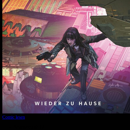
Comic lesen
Seitenanzahl:
12