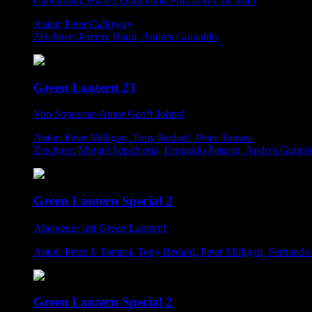
Catwoman, Harley Quinn und Poison Ivy als Trio!
Autor: Peter Calloway
Zeichner: Jeremy Haun, Andres Guinaldo
Green Lantern 23
Von Superstar-Autor Geoff Johns!
Autor: Peter Milligan, Tony Bedard, Peter Tomasi
Zeichner: Miguel Sepulveda, Fernando Pasarin, Andres Guinal
Green Lantern Special 2
Abenteuer mit Green Lantern!
Autor: Peter J. Tomasi, Tony Bedard, Peter Milligan, Fernando
Green Lantern Special 2