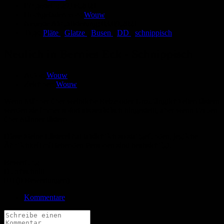
Eingestellt:
29.08.2021
Hochgeladen von:
Wouw
Neueste Aktualisierung:
03.09.2021
Tags:
Pläte
,
Glatze
,
Busen
,
DD
,
schnippisch
Neulich in Bernies Eck - Schnippisch
Autor:
Wouw
Zeichner:
Wouw
Wenn Männer über weibliche Reize oder Unzulänglichkeiten lästern
werden sie immer sofort als sexistisch hingestellt, aber wenn Frauen
über Männer lästern...
Diese kleine Lästerei hat tatsächlich so stattgefunden, jegliche
Ähnlichkeit mit lebenden Personen sind beabsichtigt.
Bewertung
Durchschnitt
0.0 (0 Bewertungen)
Kommentare