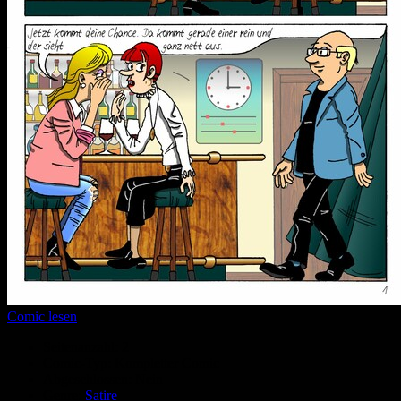
Comic lesen
Seitenanzahl:
2
Comic-Typ:
Kompletter Comic
Abgeschlossen:
Nein
Genre:
Satire