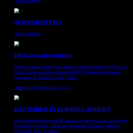
Autor: katidee
SCHWARZWEISS
Autor: katidee
Die Nationalasozialisten
Dieser Comic basiert lose auf dem österreichischen Film Der
Junge Mann aus dem Innviertel (1973) und zeigt zentrale
Stationen im frühen Leben Adolf...
Autor: Arts_Designs_by_a_d
BATTERIEN IN FERNEN LÄNDERN
Ein Flieger bringt einen Mann in ein fernes Land. Als er den
Flughafen verlässt, hat er ein seltsames Erlebnis. Wird er
verarscht, oder werden...