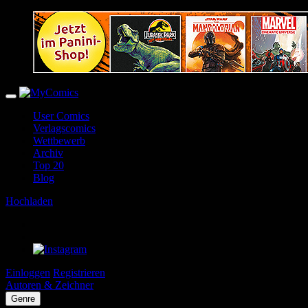
User Comics
Verlagscomics
Wettbewerb
Archiv
Top 20
Blog
Hochladen
Einloggen
Registrieren
Autoren & Zeichner
Genre