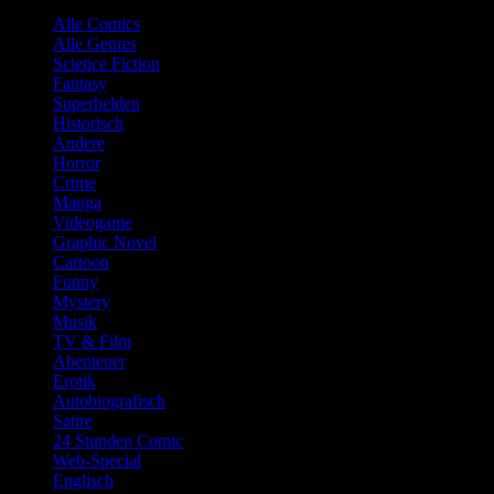
Alle Comics
Alle Genres
Science Fiction
Fantasy
Superhelden
Historisch
Andere
Horror
Crime
Manga
Videogame
Graphic Novel
Cartoon
Funny
Mystery
Musik
TV & Film
Abenteuer
Erotik
Autobiografisch
Satire
24 Stunden Comic
Web-Special
Englisch