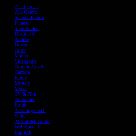
Alle Comics
Alle Genres
Science Fiction
Fantasy
Superhelden
Historisch
Andere
Horror
Crime
Manga
Videogame
Graphic Novel
Cartoon
Funny
Mystery
Musik
TV & Film
Abenteuer
Erotik
Autobiografisch
Satire
24 Stunden Comic
Web-Special
Englisch