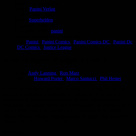
Comic-Typ:
Leseprobe
Verlag:
Panini Verlag
Abgeschlossen:
Nein
Genre:
Superhelden
Eingestellt:
06.07.2021
Hochgeladen von:
panini
Neueste Aktualisierung:
06.07.2021
Tags:
Panini
,
Panini Comics
,
Panini Comics DC
,
Panini Dc
,
DC Comics
,
Justice League
Justice League - Ewiger Winter 1
Autor:
Andy Lanning
,
Ron Marz
Zeichner:
Howard Porter
,
Marco Santucci
,
Phil Hester
Auftakt des zweibändigen
DC-Crossovers
: Der von Rache und
kalter Wut getriebene
Frost King
u?berzieht die Erde mit einer
neuen Eiszeit.
Batman, Superman, Wonder Woman, Flash,
Aquaman
und andere stellen sich seinen eisigen Monsterhorden u?
berall auf der Welt. Und wie sich zeigt, kämpften schon
Black
Adam, Swamp Thing, Hippolyta und Viking Prince
gegen den
Frost King in der Ära der Wikinger …
Bewertung