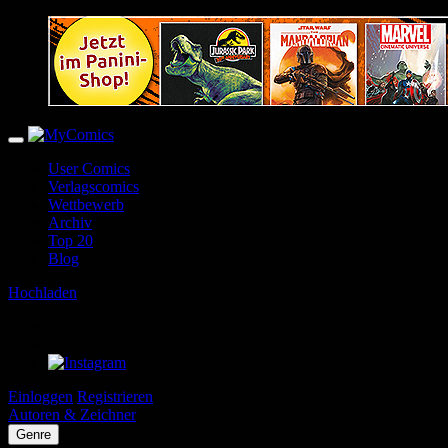
User Comics
Verlagscomics
Wettbewerb
Archiv
Top 20
Blog
Hochladen
Einloggen
Registrieren
Autoren & Zeichner
Genre