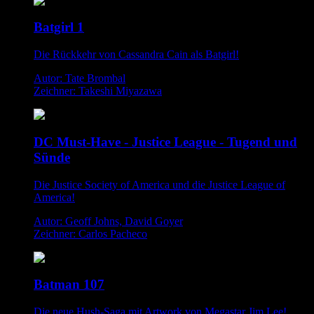
Batgirl 1
Die Rückkehr von Cassandra Cain als Batgirl!
Autor: Tate Brombal
Zeichner: Takeshi Miyazawa
DC Must-Have - Justice League - Tugend und
Sünde
Die Justice Society of America und die Justice League of
America!
Autor: Geoff Johns, David Goyer
Zeichner: Carlos Pacheco
Batman 107
Die neue Hush-Saga mit Artwork von Megastar Jim Lee!