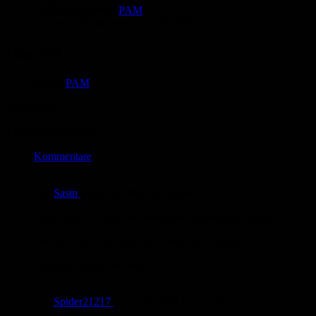
Hochgeladen von:
PAM
Neueste Aktualisierung:
20.06.2021
Harriet
Autor:
PAM
Bewertung
Durchschnitt
4.8 (8 Bewertungen)
Kommentare
von
Sasin
am
05.02.2022
um 19:46 Uhr
Hach, hab ich Euch hier also sofort entdecken dürfen.
Das ist ja fein und dann auch noch mit Harriet.
Sehr gut. Weiter machen.
von
Spider21217
am
11.07.2021
um 10:41 Uhr