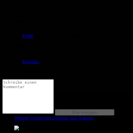
hatte jetzt auch mal Muße für Harriet. Toller start in ein
vielversprechendes Mystery-Abenteuer in Indiana Jones
Tradition. Laß und bitte nicht zu lange im Cliff-Hanger
zappeln ;-)
von
PAM
am
23.06.2021
um 20:40 Uhr
Danke schön, sun goddess XD
von
kurisuno
am
22.06.2021
um 09:45 Uhr
Märchenhafter und witziger Comic.
Weitere Comics der Zeichner und Autoren