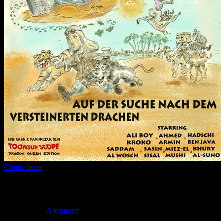
Comic lesen
Seitenanzahl:
6
Comic-Typ:
Kompletter Comic
Abgeschlossen:
Nein
Genre:
Abenteuer
Eingestellt:
20.06.2021