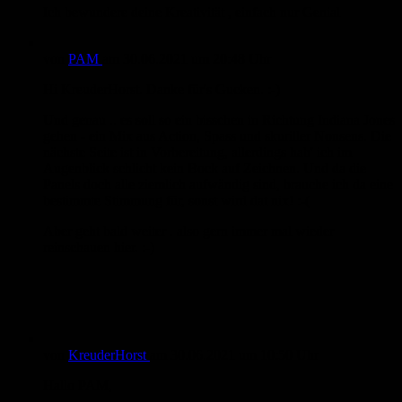
Ich bewundere deine Kreativität , einfach nur Genial
von
PAM
am
30.06.2021
um 20:48 Uhr
Hi KreuderHorst. Danke für's Gucken. :-)
Und genau .. es soll so ein bisschen in Richtung Indiana Jones
gehen - ein Mix aus Action, Spass und skuriller Nonsens. Die
nächste Seite ist in Vorbereitung, allerdings hab' ich im
Augenblick schlicht kein Bock auf Zeichnen. Und da die
Panels doch alle ziemlich aufwändig sind, brauche ich da eine
bestimmte Stimmung für, sonst wird dat nix! :-(
Aber geht bald weiter . also gern immer mal wieder
reinschauen hier. :-)
von
KreuderHorst
am
30.06.2021
um 10:50 Uhr
Hallo PAM,