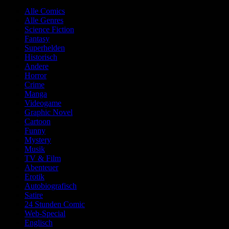
Alle Comics
Alle Genres
Science Fiction
Fantasy
Superhelden
Historisch
Andere
Horror
Crime
Manga
Videogame
Graphic Novel
Cartoon
Funny
Mystery
Musik
TV & Film
Abenteuer
Erotik
Autobiografisch
Satire
24 Stunden Comic
Web-Special
Englisch