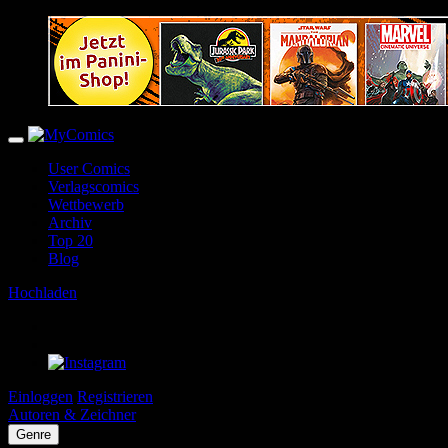
User Comics
Verlagscomics
Wettbewerb
Archiv
Top 20
Blog
Hochladen
Einloggen
Registrieren
Autoren & Zeichner
Genre