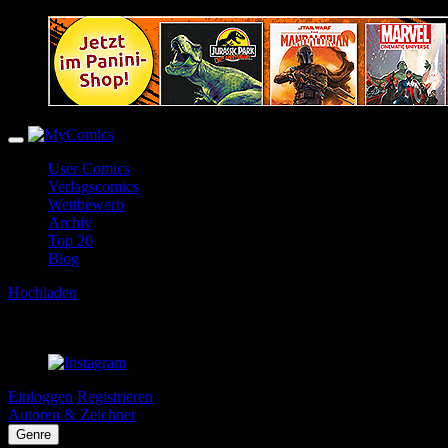
User Comics
Verlagscomics
Wettbewerb
Archiv
Top 20
Blog
Hochladen
Einloggen
Registrieren
Autoren & Zeichner
Genre