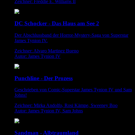
Zeichner: Freddie E. Williams II
DC Schocker - Das Haus am See 2
Der Abschlussband der Horror-Mystery-Saga von Superstar
James Tynion IV.
Zeichner: Alvaro Martinez Bueno
Autor: James Tynion IV
Punchline - Der Prozess
Geschrieben von Comic-Superstar James Tynion IV und Sam
Johns!
Zeichner: Mirka Andolfo, Rosi Kämpe, Sweeney Boo
Autor: James Tynion IV, Sam Johns
Sandman - Albtraumland