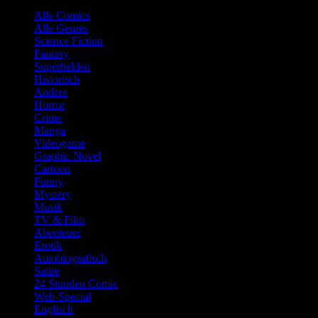
Alle Comics
Alle Genres
Science Fiction
Fantasy
Superhelden
Historisch
Andere
Horror
Crime
Manga
Videogame
Graphic Novel
Cartoon
Funny
Mystery
Musik
TV & Film
Abenteuer
Erotik
Autobiografisch
Satire
24 Stunden Comic
Web-Special
Englisch