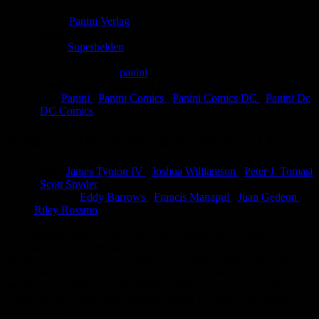
Comic-Typ:
Leseprobe
Verlag:
Panini Verlag
Abgeschlossen:
Nein
Genre:
Superhelden
Eingestellt:
11.05.2021
Hochgeladen von:
panini
Neueste Aktualisierung:
11.05.2021
Tags:
Panini
,
Panini Comics
,
Panini Comics DC
,
Panini Dc
,
DC Comics
Batman - Death Metal Sonderband 1
Autor:
James Tynion IV
,
Joshua Williamson
,
Peter J. Tomasi
,
Scott Snyder
Zeichner:
Eddy Barrows
,
Francis Manapul
,
Juan Gedeon
,
Riley Rossmo
Die Realitäten des DC-Multiversums wurden fast alle zerstört!
Batman
,
Wonder Woman
und ihre Freunde wollen die letzten
verbliebenen Parallel-Erden retten, doch dafür müssen sie in die Zeit
der
Crisis on Infinite Earth
und der
Final Crisis
. Unterdessen
werden die
Flashs
vom
Dunkelsten Ritter
gejagt, und die
Green
Lanterns
und
Supermen
kämpfen gegen
Owlman
und andere
Schurken…