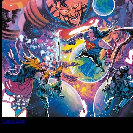
Comic lesen
Seitenanzahl:
12