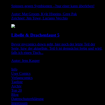
Spinnen gegen Symbionten –?nur einer kann überleben!
Autor: Mat Groom, Kyle Higgins, Greg Pak
Zeichner: Jim Towe, Luciano Vecchio
Libelle & Drachenfaust 5
Bevor mycomics down geht, hier noch der letzte Teil der
Serie, bzw der aktuellste. Teil 6 ist demnächst fertig und wird,
falls ich einen Tisch...
Autor: Jens Kasper
Info
User Comics
Verlagscomics
Tagliste
Archiv
Top 20
Blog
Datenschutzerklärung
Impressum