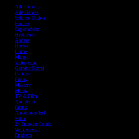
Alle Comics
Alle Genres
Science Fiction
Fantasy
Superhelden
Historisch
Andere
Horror
Crime
Manga
Videogame
Graphic Novel
Cartoon
Funny
Mystery
Musik
TV & Film
Abenteuer
Erotik
Autobiografisch
Satire
24 Stunden Comic
Web-Special
Englisch