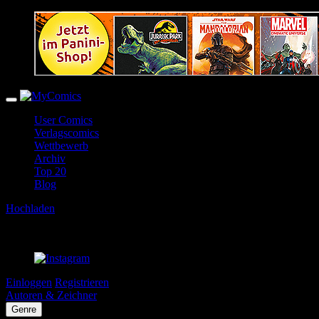
User Comics
Verlagscomics
Wettbewerb
Archiv
Top 20
Blog
Hochladen
Einloggen
Registrieren
Autoren & Zeichner
Genre