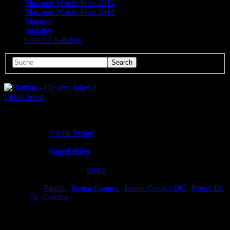
Max und Moritz-Preis 2014
Max und Moritz-Preis 2016
Magazin
Inktober
Comic-Challenge
Comic lesen
Seitenanzahl:
12
Comic-Typ:
Leseprobe
Verlag:
Panini Verlag
Abgeschlossen:
Nein
Genre:
Superhelden
Eingestellt:
15.03.2021
Hochgeladen von:
panini
Neueste Aktualisierung:
15.03.2021
Tags:
Panini
,
Panini Comics
,
Panini Comics DC
,
Panini Dc
,
DC Comics
Batman - Die drei Joker 1