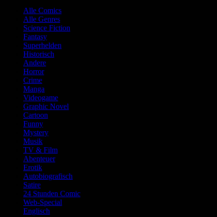
Alle Comics
Alle Genres
Science Fiction
Fantasy
Superhelden
Historisch
Andere
Horror
Crime
Manga
Videogame
Graphic Novel
Cartoon
Funny
Mystery
Musik
TV & Film
Abenteuer
Erotik
Autobiografisch
Satire
24 Stunden Comic
Web-Special
Englisch