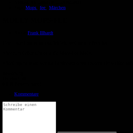
Neueste Aktualisierung:
24.02.2021
Tags:
Mops
,
fee
,
Märchen
MOLLY MOPS-FEE
Autor:
Frank Illhardt
Eine junge Frau ist so unglücklich, weil sie nur Pech hat.
Aber zum Glück gibt es ja die Mops-Fee Molly.
Allerdings hätte sie sich als Landeplatz einen anderen Ort wählen soll
Bewertung
Durchschnitt
0.0 (0 Bewertungen)
Kommentare