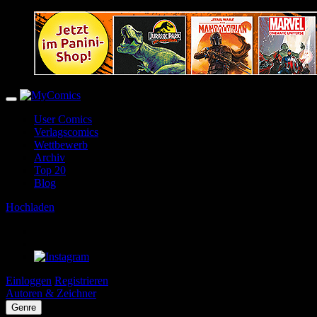
User Comics
Verlagscomics
Wettbewerb
Archiv
Top 20
Blog
Hochladen
Einloggen
Registrieren
Autoren & Zeichner
Genre