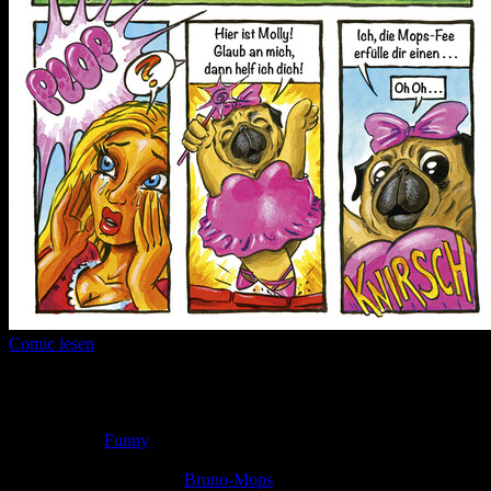
Comic lesen
Seitenanzahl:
2
Comic-Typ:
Kompletter Comic
Abgeschlossen:
Nein
Genre:
Funny
Eingestellt:
24.02.2021
Hochgeladen von:
Bruno-Mops