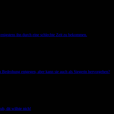
wenigstens ihn durch eine schlechte Zeit zu bekommen.
en Bedrohung entgegen, aber kann sie auch als Siegerin hervorgehen?
 dit willste nich!