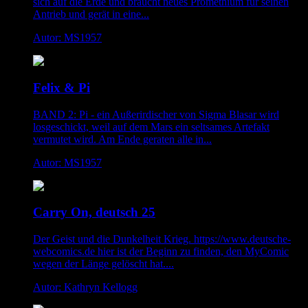
sich auf die Erde und braucht neues Promethium für seinen
Antrieb und gerät in eine...
Autor: MS1957
Felix & Pi
BAND 2: Pi - ein Außerirdischer von Sigma Blasar wird
losgeschickt, weil auf dem Mars ein seltsames Artefakt
vermutet wird. Am Ende geraten alle in...
Autor: MS1957
Carry On, deutsch 25
Der Geist und die Dunkelheit Krieg. https://www.deutsche-
webcomics.de hier ist der Beginn zu finden, den MyComic
wegen der Länge gelöscht hat....
Autor: Kathryn Kellogg