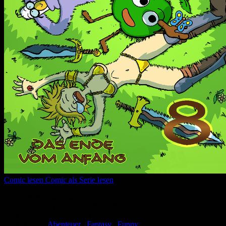
Comic lesen
Comic als Serie lesen
Seitenanzahl:
43
Comic-Typ:
Kompletter Comic
Abgeschlossen:
Nein
Genre:
Abenteuer
,
Fantasy
,
Funny