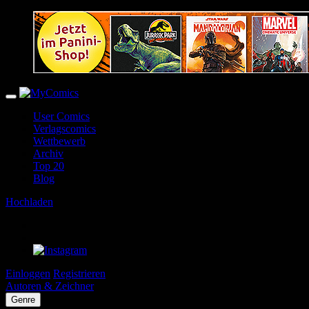
User Comics
Verlagscomics
Wettbewerb
Archiv
Top 20
Blog
Hochladen
Einloggen
Registrieren
Autoren & Zeichner
Genre