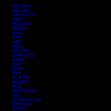
Alle Comics
Alle Genres
Science Fiction
Fantasy
Superhelden
Historisch
Andere
Horror
Crime
Manga
Videogame
Graphic Novel
Cartoon
Funny
Mystery
Musik
TV & Film
Abenteuer
Erotik
Autobiografisch
Satire
24 Stunden Comic
Web-Special
Englisch