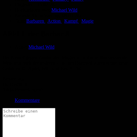
Eingestellt:
15.02.2021
Hochgeladen von:
Michael Wild
Neueste Aktualisierung:
09.03.2021
Tags:
Barbaren
,
Action
,
Kampf
,
Magie
APFEL der Barbar 8
Autor:
Michael Wild
Der Kampf gegen Zordac den Magier nimmt eine überraschende
Wendung nach der anderen - und am Horizont lauern schon neue
Gefahren für Apfel, Willi und Red Anita!
Bewertung
Durchschnitt
5.0 (4 Bewertungen)
Kommentare