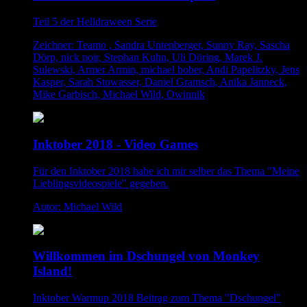
Teil 5 der Helldraween Serie
Zeichner: Teamo , Sandra Untenberger, Sunny Ray, Sascha
Dörp, nick noir, Stephan Kuhn, Uli Döring, Marek J.
Sulewski, Armer Armin, michael bober, Andi Papelitzky, Jens
Kasper, Sarah Stowasser, Daniel Gramsch, Anika Janneck,
Mike Garbisch, Michael Wild, Owinnik
Inktober 2018 - Video Games
Für den Inktober 2018 habe ich mir selber das Thema "Meine
Lieblingsvideospiele" gegeben.
Autor: Michael Wild
Willkommen im Dschungel von Monkey
Island!
Inktober Warmup 2018 Beitrag zum Thema "Dschungel"