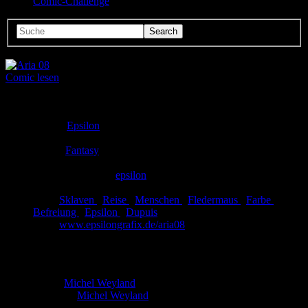
Comic-Challenge
Comic lesen
Seitenanzahl:
16
Comic-Typ:
Leseprobe
Verlag:
Epsilon
Abgeschlossen:
Nein
Genre:
Fantasy
Eingestellt:
15.04.2003
Hochgeladen von:
epsilon
Neueste Aktualisierung:
11.07.2017
Tags:
Sklaven
,
Reise
,
Menschen
,
Fledermaus
,
Farbe
,
Befreiung
,
Epsilon
,
Dupuis
Link:
www.epsilongrafix.de/aria08
Aria 08
Autor:
Michel Weyland
Zeichner:
Michel Weyland