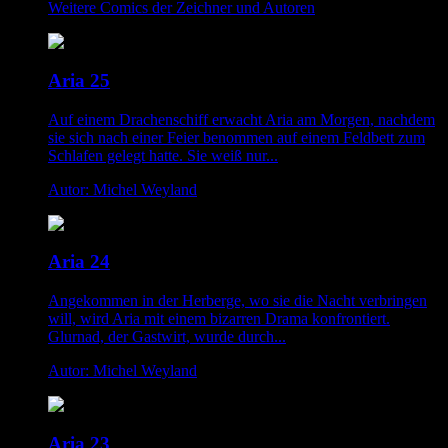
Weitere Comics der Zeichner und Autoren
Aria 25
Auf einem Drachenschiff erwacht Aria am Morgen, nachdem
sie sich nach einer Feier benommen auf einem Feldbett zum
Schlafen gelegt hatte. Sie weiß nur...
Autor: Michel Weyland
Aria 24
Angekommen in der Herberge, wo sie die Nacht verbringen
will, wird Aria mit einem bizarren Drama konfrontiert.
Glurnad, der Gastwirt, wurde durch...
Autor: Michel Weyland
Aria 23