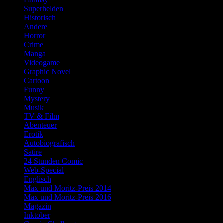
Superhelden
Historisch
Andere
Horror
Crime
Manga
Videogame
Graphic Novel
Cartoon
Funny
Mystery
Musik
TV & Film
Abenteuer
Erotik
Autobiografisch
Satire
24 Stunden Comic
Web-Special
Englisch
Max und Moritz-Preis 2014
Max und Moritz-Preis 2016
Magazin
Inktober