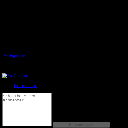
Aria wird erst verhaftet, dann in eine riesige Grotte mit vielen
Gefangenen geworfen und durch den schändlichen Zonk und seine
Schergen in die Sklaverei gezwungen. Wie ihre unglücklichen
Mitgefangenen sieht Aria ihre Kräfte in der Hölle von Posidonia
schwinden. Und Srizy, die fürchterliche, von Zonk gezähmte
Fledermaus, verhindert alle Fluchtversuche.
Bewertung
Durchschnitt
4.4 (40 Bewertungen)
Verlagsseite
Jetzt bestellen bei
Jetzt bestellen bei
Kommentare