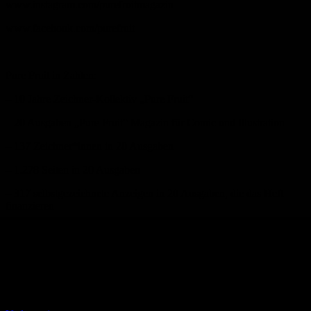
www.instagram.com/purefruitmagazin
www.facebook.com/purefruit
Pure Fruit in Zahlen:
– 10 Jahre Zeichner-Kollektiv „Pure Fruit“
– 20 Ausgaben „Pure Fruit“ Magazin für Comic und Illustration
– 137 Zeichner*innen in 20 Ausgaben
– 1.278 Seiten in 20 Ausgaben
– 317 selbstgezeichnete Anzeigen in 20 Ausgaben, die das Heft
finanzieren
– 155.000 gedruckte Hefte in 10 Jahren
– 130.000 online Heft-Aufrufe auf www.purefruit-magazin.de
Bewertung
Durchschnitt
5.0 (1 Bewertung)