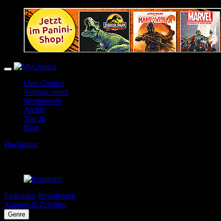
User Comics
Verlagscomics
Wettbewerb
Archiv
Top 20
Blog
Hochladen
Einloggen
Registrieren
Autoren & Zeichner
Genre