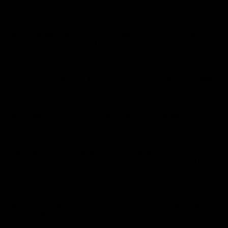
Coronabedingt wird daraus nichts, aber die Ausstellung (u. a. mit
Rudolph und Gus Dirks, Brösel, Levin Kurio, Kim Schmidt und
Pure Fruit) wird 2021 nachgeholt. Das Jubiläumsheft Pure Fruit #20
wird unterdessen als „Satelliten-Release“ erscheinen. An vielen
Orten in Kiel liegt das neue Heft kostenlos aus und über
www.purefruit-magazin.de kann es (gegen Rückporto) bestellt
werden (so lange der Vorrat reicht).
Für gewöhnlich erscheint Pure Fruit in einer Auflage von 10.000
Exemplaren und liegt bundesweit in Comicläden aus. Mit Ausgabe
20 besinnt sich das Zeichner-Kollektiv allerdings noch mal auf die
Anfänge. So hat das neue Heft nur eine Auflage von 2.500 Stk. und
einen Umfang von 40 Seiten – genau wie die allererste Pure Fruit
Ausgabe. Dafür ist die #20 allerdings etwas prominenter besetzt als
die Erstausgabe. Neben Comics von den Machern Gregor Hinz,
Volker Sponholz und Tim Eckhorst sind exklusive Beiträge von
Antonia Kühn, Jens Rassmus, Ulf K., Rattelschneck, Schwarwel,
Uli Oesterle, Nicolas Mahler und vielen anderen enthalten. Das
Cover steuert Werner-Zeichner Brösel bei.
Auf den Social Media-Kanälen vom Magazin kann das aktuelle
Treiben verfolgt werden: