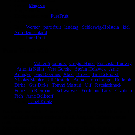
Genre:
Magazin
Eingestellt:
02.11.2020
Hochgeladen von:
PureFruit
Neueste Aktualisierung:
02.11.2020
Tags:
Werner
,
pure fruit
,
landtag
,
Schleswig-Holstein
,
kiel
,
Norddeutschland
Link:
Pure Fruit
Pure Fruit #20
Zeichner:
Volker Sponholz
,
Gregor Hinz
,
Franziska Ludwig
,
Antonia Kühn
,
Vera Gereke
,
Stefan Holzweg
,
Arne
Auinger
,
Jens Rassmus
,
Atak
,
Brösel
,
Tim Eckhorst
,
Nicolas Mahler
,
Uli Oesterle
,
Anna Carina Lange
,
Rudolph
Dirks
,
Gus Dirks
,
Tommi Musturi
,
Ulf
,
Rattelschneck
,
Franziska Biermann
,
Schwarwel
,
Ferdinand Lutz
,
Elizabeth
Pich
,
Arne Bellstorf
Autor:
Isabel Kreitz
Das kostenlose Kieler Comic-Magazin Pure Fruit wird 10 Jahre alt
und anlässlich dessen erscheint die 20. Ausgabe. Gefeiert werden
sollte das eigentlich im Rahmen der Ausstellung „Von den
Katzenjammer Kids bis zur freien Szene – Comic-Kult(ur) aus
Schleswig-Holstein“ im Schleswig-Holsteinischen Landtag.