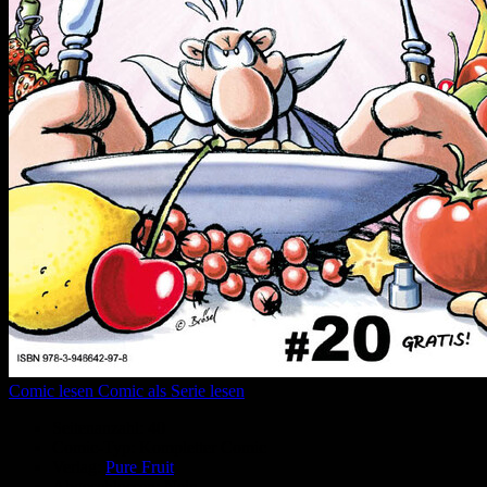
Comic lesen
Comic als Serie lesen
Seitenanzahl:
40
Comic-Typ:
Kompletter Comic
Verlag:
Pure Fruit
Abgeschlossen:
Nein