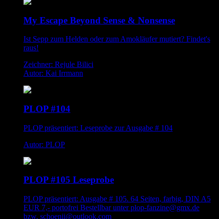
My Escape Beyond Sense & Nonsense
Ist Sepp zum Helden oder zum Amokläufer mutiert? Findet's
raus!
Zeichner: Rejule Bilici
Autor: Kai Irrmann
PLOP #104
PLOP präsentiert: Leseprobe zur Ausgabe # 104
Autor: PLOP
PLOP #105 Leseprobe
PLOP präsentiert: Ausgabe # 105. 64 Seiten, farbig, DIN A5
EUR 7,- portofrei Bestellbar unter plop-fanzine@gmx.de
bzw. schoenii@outlook.com