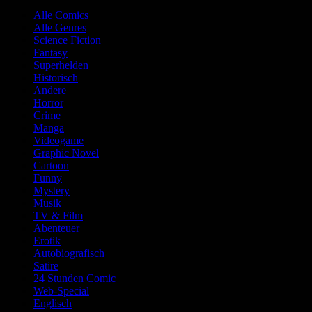
Alle Comics
Alle Genres
Science Fiction
Fantasy
Superhelden
Historisch
Andere
Horror
Crime
Manga
Videogame
Graphic Novel
Cartoon
Funny
Mystery
Musik
TV & Film
Abenteuer
Erotik
Autobiografisch
Satire
24 Stunden Comic
Web-Special
Englisch