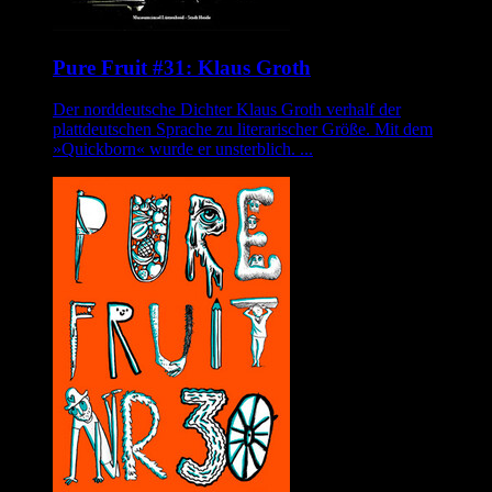
Pure Fruit #31: Klaus Groth
Der norddeutsche Dichter Klaus Groth verhalf der
plattdeutschen Sprache zu literarischer Größe. Mit dem
»Quickborn« wurde er unsterblich. ...