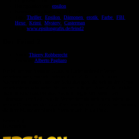
Eingestellt:
15.01.2011
Hochgeladen von:
epsilon
Neueste Aktualisierung:
11.07.2017
Tags:
Thriller
,
Epsilon
,
Dämonen
,
erotik
,
Farbe
,
FBI
,
Hexe
,
Krimi
,
Mystery
,
Casterman
Link:
www.epsilongrafix.de/feind2
Der Feind 2
Autor:
Thierry Robberecht
Zeichner:
Alberto Pagliaro
Die Mutter von Yasmine Giggs, auf geheimnisvolle Weise
verschwunden, erscheint wieder durch Zufall im TV in den
Nachrichten, mitten unter den Schaulustigen, die sich an den Orten
verschiedener satanischer Verbrechen drängen. Aber Zufall existiert
nicht im Reich des Feindes. Yasmine begibt sich sofort nach
Julesburgh, der Stadt, wo die Verbrechen stattgefunden haben und
wo die Einwohner sich darauf vorbereiten eine Hexe zu verbrennen,
die ihrer Mutter sehr ähnelt. Yasmine geht in die Falle.
Bewertung
Durchschnitt
4.3 (40 Bewertungen)