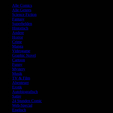
Alle Comics
Alle Genres
Science Fiction
Fantasy
Superhelden
Historisch
Andere
Horror
Crime
Manga
Videogame
Graphic Novel
Cartoon
Funny
Mystery
Musik
TV & Film
Abenteuer
Erotik
Autobiografisch
Satire
24 Stunden Comic
Web-Special
Englisch