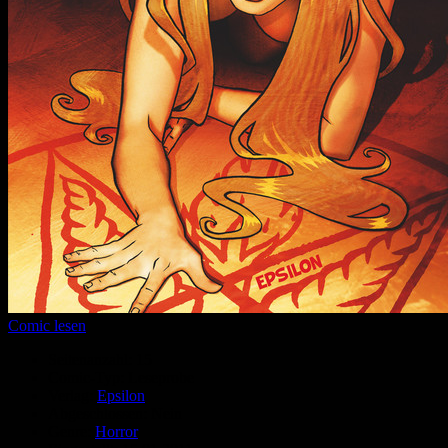
Comic lesen
Seitenanzahl:
15
Comic-Typ:
Leseprobe
Verlag:
Epsilon
Abgeschlossen:
Nein
Genre:
Horror