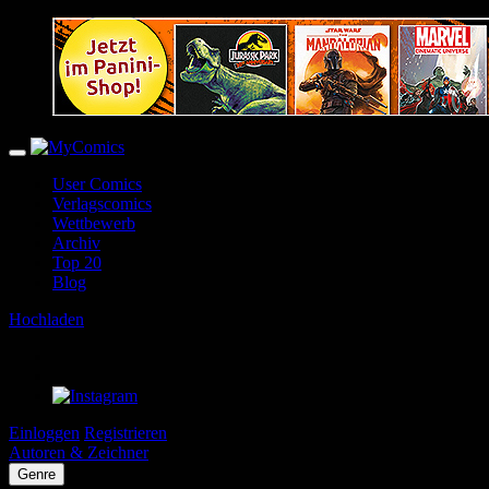
User Comics
Verlagscomics
Wettbewerb
Archiv
Top 20
Blog
Hochladen
Einloggen
Registrieren
Autoren & Zeichner
Genre