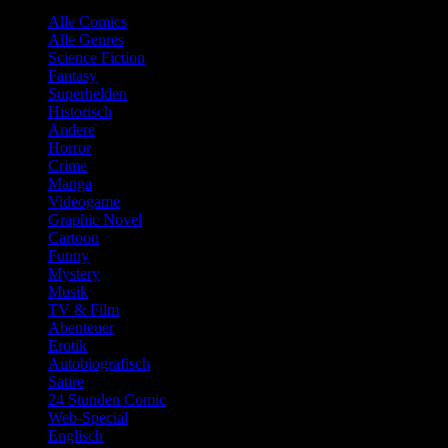
Alle Comics
Alle Genres
Science Fiction
Fantasy
Superhelden
Historisch
Andere
Horror
Crime
Manga
Videogame
Graphic Novel
Cartoon
Funny
Mystery
Musik
TV & Film
Abenteuer
Erotik
Autobiografisch
Satire
24 Stunden Comic
Web-Special
Englisch