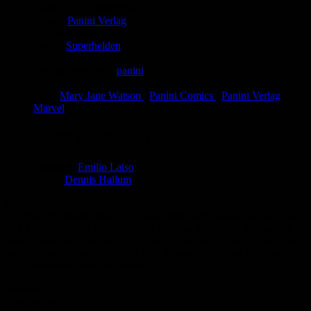
Comic-Typ:
Leseprobe
Verlag:
Panini Verlag
Abgeschlossen:
Nein
Genre:
Superhelden
Eingestellt:
07.04.2020
Hochgeladen von:
panini
Neueste Aktualisierung:
04.03.2020
Tags:
Mary Jane Watson
,
Panini Comics
,
Panini Verlag
Marvel
Spider-Man: Tempo
Zeichner:
Emilio Laiso
Autor:
Dennis Hallum
Der brandneue Comic mit einer offiziellen Geschichte zum Game-
Hit Marvel’s Spider-Man! Um New York noch besser vor Gefahren
und Superschurken beschützen zu können, entwickelt der geniale
Peter Parker den Tempo-Anzug, der ihn schneller macht. Aber auch
seine Reporter-Freundin Mary Jane Watson und deren Kollege Ben
Urich ermitteln gegen das Böse…
Bewertung
Durchschnitt