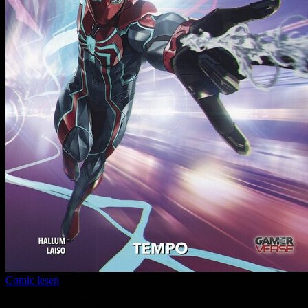
Comic lesen
Seitenanzahl:
12