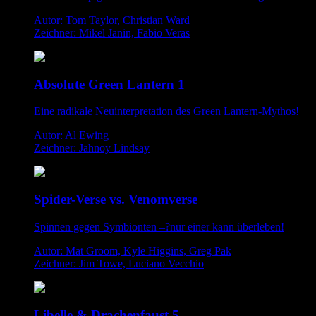
Autor: Tom Taylor, Christian Ward
Zeichner: Mikel Janin, Fabio Veras
Absolute Green Lantern 1
Eine radikale Neuinterpretation des Green Lantern-Mythos!
Autor: Al Ewing
Zeichner: Jahnoy Lindsay
Spider-Verse vs. Venomverse
Spinnen gegen Symbionten –?nur einer kann überleben!
Autor: Mat Groom, Kyle Higgins, Greg Pak
Zeichner: Jim Towe, Luciano Vecchio
Libelle & Drachenfaust 5