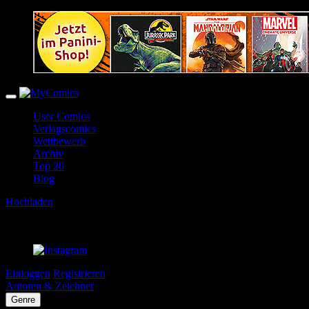
User Comics
Verlagscomics
Wettbewerb
Archiv
Top 20
Blog
Hochladen
Einloggen
Registrieren
Autoren & Zeichner
Genre