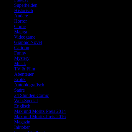
Superhelden
Historisch
Andere
Horror
Crime
Manga
Videogame
Graphic Novel
Cartoon
Funny
Mystery
Musik
TV & Film
Abenteuer
Erotik
Autobiografisch
Satire
24 Stunden Comic
Web-Special
Englisch
Max und Moritz-Preis 2014
Max und Moritz-Preis 2016
Magazin
Inktober