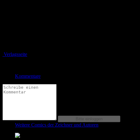
Kult den Wirt des Rachegeists Spectre tötet? Zudem wütet der Joker
auf einem Rummelplatz – eine Hommage an den Klassiker
BATMAN: KILLING JOKE!
Plus: Luthor hat ein Angebot für Mr. Freeze …
Bewertung
Durchschnitt
0.0 (0 Bewertungen)
Verlagsseite
Jetzt bestellen bei
Kommentare
Weitere Comics der Zeichner und Autoren