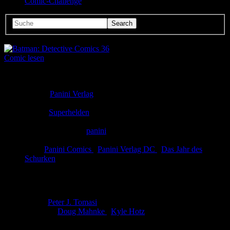
Comic-Challenge
Comic lesen
Seitenanzahl:
12
Comic-Typ:
Leseprobe
Verlag:
Panini Verlag
Abgeschlossen:
Nein
Genre:
Superhelden
Eingestellt:
31.03.2020
Hochgeladen von:
panini
Neueste Aktualisierung:
03.03.2020
Tags:
Panini Comics
,
Panini Verlag DC
,
Das Jahr des
Schurken
Batman: Detective Comics 36
Autor:
Peter J. Tomasi
Zeichner:
Doug Mahnke
,
Kyle Hotz
Kann Batman den Cop Jim Corrigan retten, bevor ein teuflischer