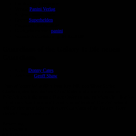
Comic-Typ:
Leseprobe
Verlag:
Panini Verlag
Abgeschlossen:
Nein
Genre:
Superhelden
Eingestellt:
04.02.2020
Hochgeladen von:
panini
Neueste Aktualisierung:
04.02.2020
Guardians of the Galaxy 1: Die neuen
Guardians
Autor:
Donny Cates
Zeichner:
Geoff Shaw
Thanos’ letzter Wille führt Beta Ray Bill, den Silver Surfer,
Gladiator, den kosmischen Ghost Rider und andere zusammen.
Plötzlich greift die brutale Black Order an und es bricht die Hölle los
– und auch Star-Lord und Groot sind mittendrin! Die Zeit scheint
reif für eine neue Inkarnation der Guardians of the Galaxy. Oder
vielleicht sogar zwei …?
Bewertung
Durchschnitt
0.0 (0 Bewertungen)