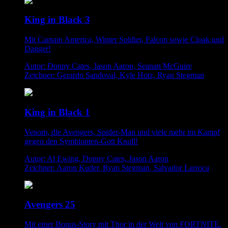
King in Black 3
Mit Captain America, Winter Soldier, Falcon sowie Cloak und
Dagger!
Autor: Donny Cates, Jason Aaron, Seanan McGuire
Zeichner: Gerardo Sandoval, Kyle Hotz, Ryan Stegman
King in Black 1
Venom, die Avengers, Spider-Man und viele mehr im Kampf
gegen den Symbionten-Gott Knull!
Autor: Al Ewing, Donny Cates, Jason Aaron
Zeichner: Aaron Kuder, Ryan Stegman, Salvador Larroca
Avengers 25
Mit einer Bonus-Story mit Thor in der Welt von FORTNITE.