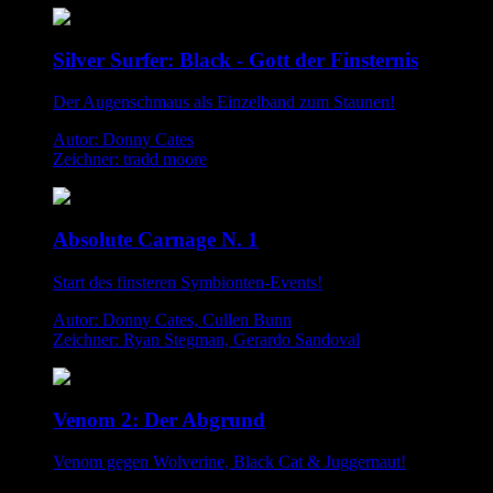
Silver Surfer: Black - Gott der Finsternis
Der Augenschmaus als Einzelband zum Staunen!
Autor: Donny Cates
Zeichner: tradd moore
Absolute Carnage N. 1
Start des finsteren Symbionten-Events!
Autor: Donny Cates, Cullen Bunn
Zeichner: Ryan Stegman, Gerardo Sandoval
Venom 2: Der Abgrund
Venom gegen Wolverine, Black Cat & Juggernaut!