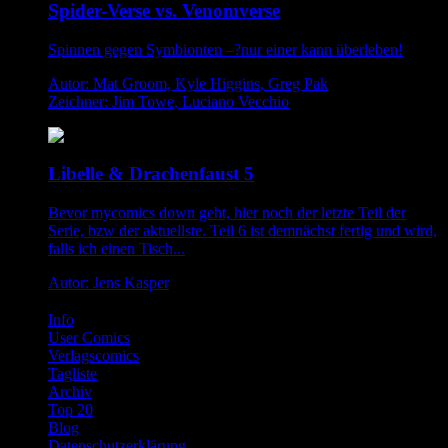
Spider-Verse vs. Venomverse
Spinnen gegen Symbionten –?nur einer kann überleben!
Autor: Mat Groom, Kyle Higgins, Greg Pak
Zeichner: Jim Towe, Luciano Vecchio
Libelle & Drachenfaust 5
Bevor mycomics down geht, hier noch der letzte Teil der
Serie, bzw der aktuellste. Teil 6 ist demnächst fertig und wird,
falls ich einen Tisch...
Autor: Jens Kasper
Info
User Comics
Verlagscomics
Tagliste
Archiv
Top 20
Blog
Datenschutzerklärung