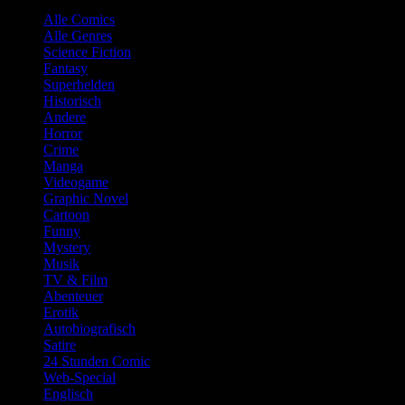
Alle Comics
Alle Genres
Science Fiction
Fantasy
Superhelden
Historisch
Andere
Horror
Crime
Manga
Videogame
Graphic Novel
Cartoon
Funny
Mystery
Musik
TV & Film
Abenteuer
Erotik
Autobiografisch
Satire
24 Stunden Comic
Web-Special
Englisch