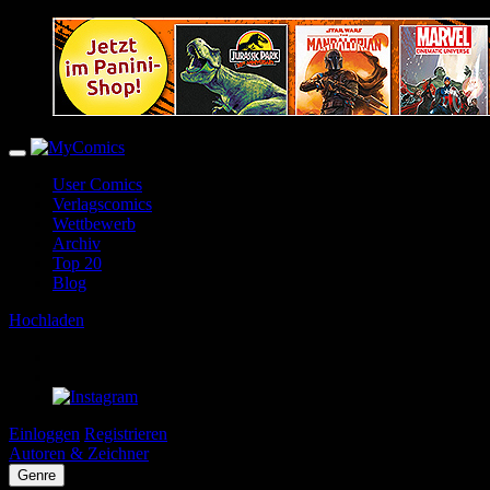
User Comics
Verlagscomics
Wettbewerb
Archiv
Top 20
Blog
Hochladen
Einloggen
Registrieren
Autoren & Zeichner
Genre