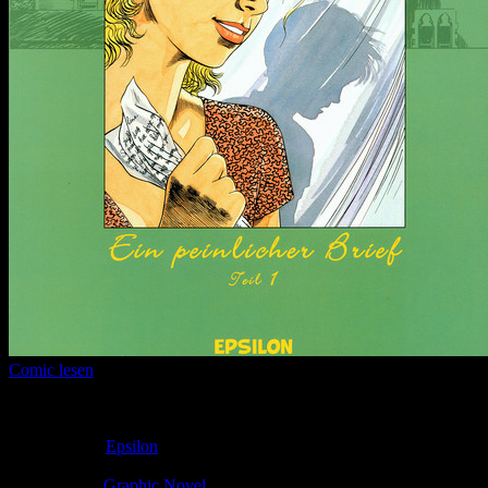
Comic lesen
Seitenanzahl:
14
Comic-Typ:
Leseprobe
Verlag:
Epsilon
Abgeschlossen:
Nein
Genre:
Graphic Novel