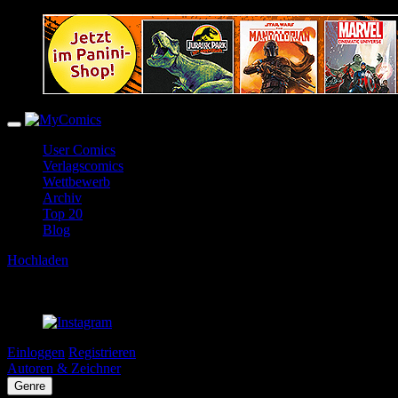
User Comics
Verlagscomics
Wettbewerb
Archiv
Top 20
Blog
Hochladen
Einloggen
Registrieren
Autoren & Zeichner
Genre