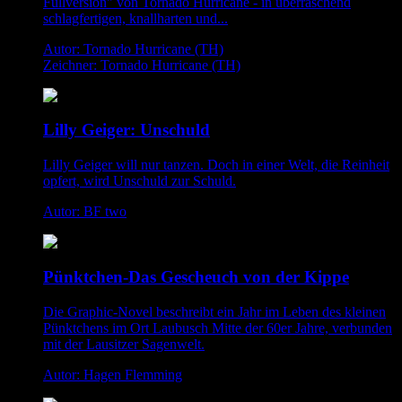
Fullversion" von Tornado Hurricane - in überraschend
schlagfertigen, knallharten und...
Autor: Tornado Hurricane (TH)
Zeichner: Tornado Hurricane (TH)
Lilly Geiger: Unschuld
Lilly Geiger will nur tanzen. Doch in einer Welt, die Reinheit
opfert, wird Unschuld zur Schuld.
Autor: BF two
Pünktchen-Das Gescheuch von der Kippe
Die Graphic-Novel beschreibt ein Jahr im Leben des kleinen
Pünktchens im Ort Laubusch Mitte der 60er Jahre, verbunden
mit der Lausitzer Sagenwelt.
Autor: Hagen Flemming