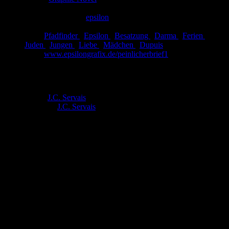
Eingestellt:
15.01.2011
Hochgeladen von:
epsilon
Neueste Aktualisierung:
11.07.2017
Tags:
Pfadfinder
,
Epsilon
,
Besatzung
,
Darma
,
Ferien
,
Juden
,
Jungen
,
Liebe
,
Mädchen
,
Dupuis
Link:
www.epsilongrafix.de/peinlicherbrief1
Ein peinlicher Brief 1
Autor:
J.C. Servais
Zeichner:
J.C. Servais
Jüdische Kinder wurden während der Besatzung im Schloss von
Jamoigne von Pfadfindern aufgenommen. Sie bekamen neue
Namen und erlebten unbekümmerte Ferien, unerreichbar für die
deutschen Agressoren. Einer der Jungen, Sylvain, verliebte sich
unsterblich in Pauline, dem Mädchen, das im Schloss bei der
Wäsche half. Pauline, so um die zwanzig, ist schön, verspielt und
offenherzig. Sie hat nur Augen für Alexandre, ihren Freund... bis
das Leben für Pauline und Sylvain plötzlich eine dramatische
Wendung nimmt.
Bewertung
Durchschnitt