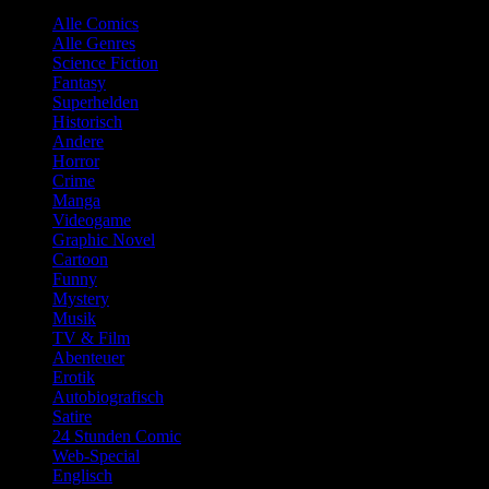
Alle Comics
Alle Genres
Science Fiction
Fantasy
Superhelden
Historisch
Andere
Horror
Crime
Manga
Videogame
Graphic Novel
Cartoon
Funny
Mystery
Musik
TV & Film
Abenteuer
Erotik
Autobiografisch
Satire
24 Stunden Comic
Web-Special
Englisch