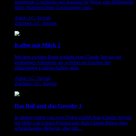
spannende Geschichte auf dramatische Weise zum Höhepunkt
führt. Wunderschöne Zeichnungen und...
Autor: J.C. Servais
Zeichner: J.C. Servais
Kaffee mit Milch 2
Mit dem zweiten Band schließt Jean-Claude Servais ein
großartiges Abenteuer ab, welches im Zeichen der
glühendsten Leidenschaften steht.
Autor: J.C. Servais
Zeichner: J.C. Servais
Das Beil und das Gewehr 1
In diesem ersten von zwei Teilen erzählt Jean-Claude Servais
mit Hilfe von Gérard Frippiat und Jean-Claude Bissot ohne
schmückendes Beiwerk, aber mit...