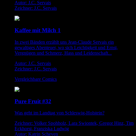
Autor: J.C. Servais
Zeichner: J.C. Servais
Kaffee mit Milch 1
In zwei Bänden erzählt uns Jean-Claude Servais ein
gewaltiges Abenteuer, wo sich Leichtigkeit und Ernst,
Vergnügen und Schmerz, Hass und Leidenschaft...
Autor: J.C. Servais
Zeichner: J.C. Servais
Vergleichbare Comics
Pure Fruit #32
Was geht im Landtag von Schleswig-Holstein?
Zeichner: Volker Spohholz, Lara Swiontek, Gregor Hinz, Tim
Eckhorst, Franziska Ludwig
Autor: Katrin Scheven