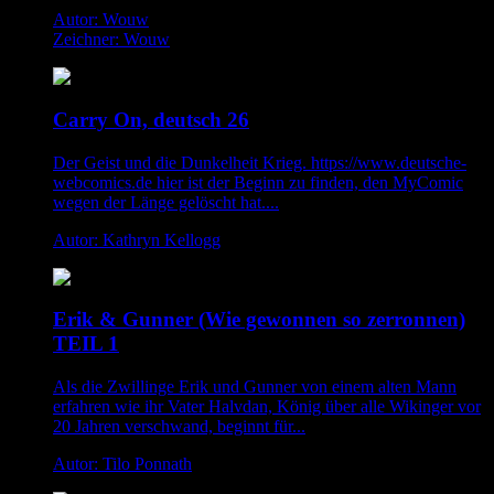
Autor: Wouw
Zeichner: Wouw
Carry On, deutsch 26
Der Geist und die Dunkelheit Krieg. https://www.deutsche-
webcomics.de hier ist der Beginn zu finden, den MyComic
wegen der Länge gelöscht hat....
Autor: Kathryn Kellogg
Erik & Gunner (Wie gewonnen so zerronnen)
TEIL 1
Als die Zwillinge Erik und Gunner von einem alten Mann
erfahren wie ihr Vater Halvdan, König über alle Wikinger vor
20 Jahren verschwand, beginnt für...
Autor: Tilo Ponnath