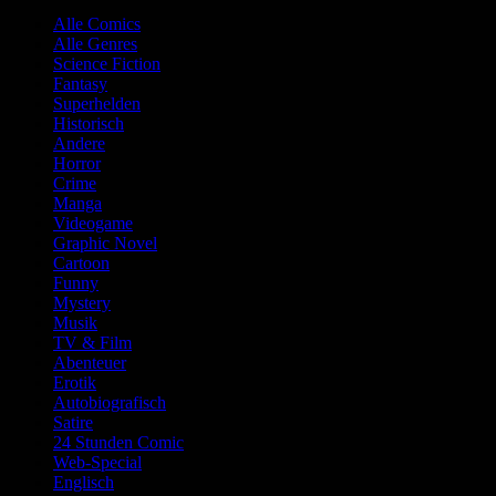
Alle Comics
Alle Genres
Science Fiction
Fantasy
Superhelden
Historisch
Andere
Horror
Crime
Manga
Videogame
Graphic Novel
Cartoon
Funny
Mystery
Musik
TV & Film
Abenteuer
Erotik
Autobiografisch
Satire
24 Stunden Comic
Web-Special
Englisch