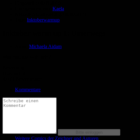
Eingestellt:
08.09.2019
Hochgeladen von:
Kaela
Neueste Aktualisierung:
08.09.2019
Tags:
Inktoberwarmup
Inktober warm up 1: Unterwegs
Autor:
Michaela Aidam
Was mag das wohl sein?
Bewertung
Durchschnitt
4.0 (3 Bewertungen)
Kommentare
Weitere Comics der Zeichner und Autoren