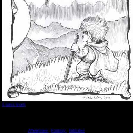
Comic lesen
Seitenanzahl:
1
Comic-Typ:
Einseiter
Abgeschlossen:
Nein
Genre:
Abenteuer
,
Fantasy
,
Inktober