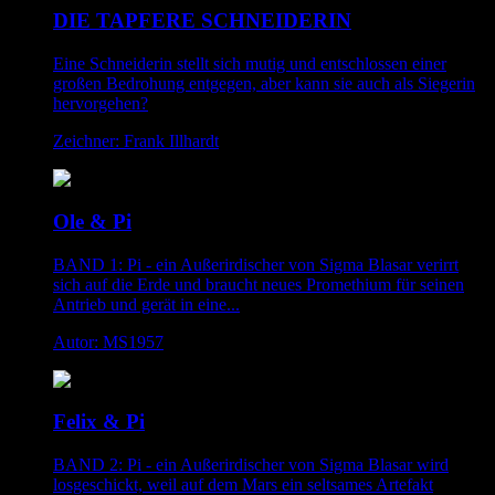
DIE TAPFERE SCHNEIDERIN
Eine Schneiderin stellt sich mutig und entschlossen einer
großen Bedrohung entgegen, aber kann sie auch als Siegerin
hervorgehen?
Zeichner: Frank Illhardt
Ole & Pi
BAND 1: Pi - ein Außerirdischer von Sigma Blasar verirrt
sich auf die Erde und braucht neues Promethium für seinen
Antrieb und gerät in eine...
Autor: MS1957
Felix & Pi
BAND 2: Pi - ein Außerirdischer von Sigma Blasar wird
losgeschickt, weil auf dem Mars ein seltsames Artefakt