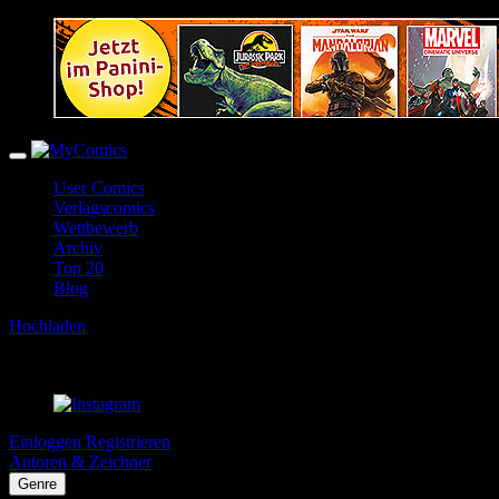
User Comics
Verlagscomics
Wettbewerb
Archiv
Top 20
Blog
Hochladen
Einloggen
Registrieren
Autoren & Zeichner
Genre