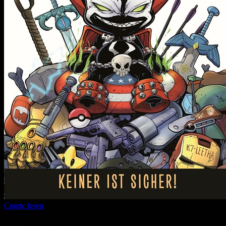
Comic lesen
Seitenanzahl:
12