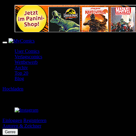
User Comics
Verlagscomics
Wettbewerb
Archiv
Top 20
Blog
Hochladen
Einloggen
Registrieren
Autoren & Zeichner
Genre