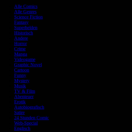
Alle Comics
Alle Genres
Science Fiction
Fantasy
Superhelden
Historisch
Andere
Horror
Crime
Manga
Videogame
Graphic Novel
Cartoon
Funny
Mystery
Musik
TV & Film
Abenteuer
Erotik
Autobiografisch
Satire
24 Stunden Comic
Web-Special
Englisch