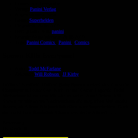
Comic-Typ:
Leseprobe
Verlag:
Panini Verlag
Abgeschlossen:
Nein
Genre:
Superhelden
Eingestellt:
26.08.2019
Hochgeladen von:
panini
Neueste Aktualisierung:
26.08.2019
Tags:
Panini Comics
,
Panini
,
Comics
Spawn Kills Everyone!
Autor:
Todd McFarlane
Zeichner:
Will Robson
,
JJ Kirby
Höllisch! Niedlich! Tödlich!
Baby Spawn
metzelt sich durch die
Cosplayer
auf einer Con. Nicht einmal Comic-Legende
Todd
McFarlane
ist vor dem Mini-Killer sicher. Anschließend killt
Spawn mithilfe seines
Nachwuchses
alle möglichen Multimedia-
Ikonen, ob
Aliens
,
Ninjaschildkröten
oder
Superhelden
. Doch
dann erhält ein
titanischer Clown
kosmische Allmacht …
Bewertung
Durchschnitt
0.0 (0 Bewertungen)