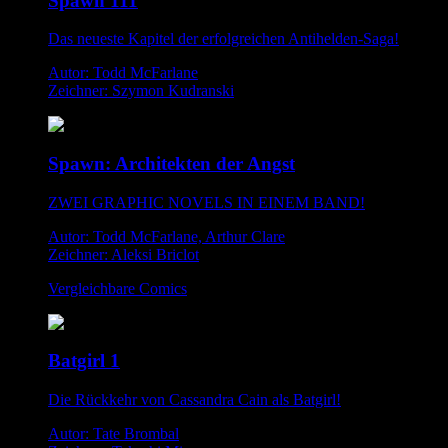
Spawn 111
Das neueste Kapitel der erfolgreichen Antihelden-Saga!
Autor: Todd McFarlane
Zeichner: Szymon Kudranski
Spawn: Architekten der Angst
ZWEI GRAPHIC NOVELS IN EINEM BAND!
Autor: Todd McFarlane, Arthur Clare
Zeichner: Aleksi Briclot
Vergleichbare Comics
Batgirl 1
Die Rückkehr von Cassandra Cain als Batgirl!
Autor: Tate Brombal