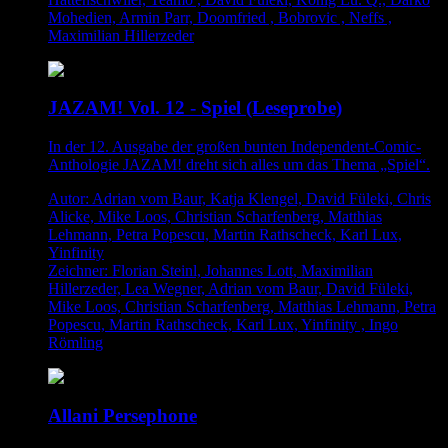
Mohedien, Armin Parr, Doomfried , Bobrovic , Neffs ,
Maximilian Hillerzeder
JAZAM! Vol. 12 - Spiel (Leseprobe)
In der 12. Ausgabe der großen bunten Independent-Comic-
Anthologie JAZAM! dreht sich alles um das Thema „Spiel“.
Autor: Adrian vom Baur, Katja Klengel, David Füleki, Chris
Alicke, Mike Loos, Christian Scharfenberg, Matthias
Lehmann, Petra Popescu, Martin Rathscheck, Karl Lux,
Yinfinity
Zeichner: Florian Steinl, Johannes Lott, Maximilian
Hillerzeder, Lea Wegner, Adrian vom Baur, David Füleki,
Mike Loos, Christian Scharfenberg, Matthias Lehmann, Petra
Popescu, Martin Rathscheck, Karl Lux, Yinfinity , Ingo
Römling
Allani Persephone