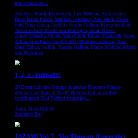
ihre schaurigen...
Zeichner: Martin Rathscheck, Lew Bridcoe, Adrian vom
Baur, David Füleki, Matthias Lehmann, Beni Merk, Zwen ,
Said Omar Eshaq, AoiShi , Sascha Gallion, Marco Schüller,
Johannes Lott, Moritz von Wolzogen, Sarah Nieves
Autor: Aljoscha Jelinek, Yann Krehl, Erkan , Raphaelle Roux,
Adrian vom Baur, David Füleki, Matthias Lehmann, Said
Omar Eshaq, AoiShi , Sascha Gallion, Marco Schüller, Moritz
von Wolzogen
1, 2, 3 - Fußball!!!
2013 traf sich eine Gruppe deutscher Shounen-Manga-
Zeichner bei Marcel "Hugi" Hugenschütt, um auf'm
verschneiten Feld Fußball zu spielen....
Autor: David Füleki
Zeichner: Def
JAZAM! Vol. 7 - Vier Elemente (Leseprobe)