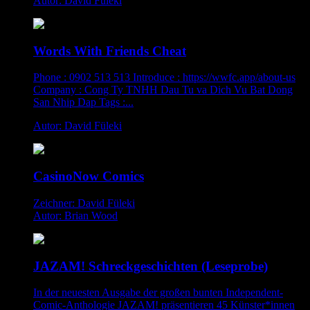
Autor: David Füleki
Words With Friends Cheat
Phone : 0902 513 513 Introduce : https://wwfc.app/about-us
Company : Cong Ty TNHH Dau Tu va Dich Vu Bat Dong
San Nhip Dap Tags :...
Autor: David Füleki
CasinoNow Comics
Zeichner: David Füleki
Autor: Brian Wood
JAZAM! Schreckgeschichten (Leseprobe)
In der neuesten Ausgabe der großen bunten Independent-
Comic-Anthologie JAZAM! präsentieren 45 Künster*innen