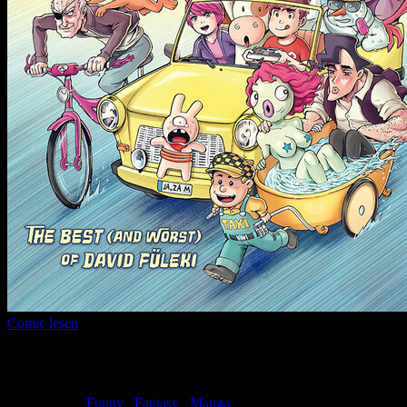
Comic lesen
Seitenanzahl:
11
Comic-Typ:
Leseprobe
Abgeschlossen:
Nein
Genre:
Funny
,
Fantasy
,
Manga