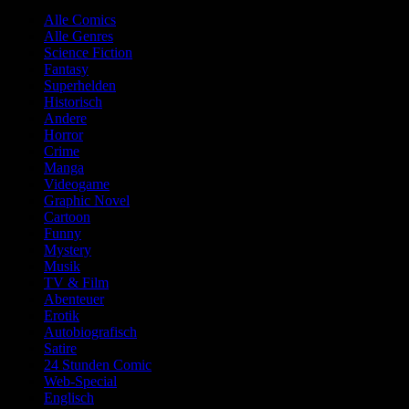
Alle Comics
Alle Genres
Science Fiction
Fantasy
Superhelden
Historisch
Andere
Horror
Crime
Manga
Videogame
Graphic Novel
Cartoon
Funny
Mystery
Musik
TV & Film
Abenteuer
Erotik
Autobiografisch
Satire
24 Stunden Comic
Web-Special
Englisch