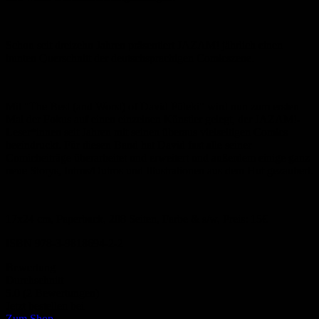
Schon seit dreizehn Jahren präsentiert JAZAM! jährlich einen
bunten Querschnitt der deutschsprachigen Comicszene.
Mit "The Best (and Worst) of David Füleki" wird nun zum ersten
Mal der Fokus auf einen einzelnen Künstler gelegt, der JAZAM!-
Leser*innen seit Jahren mit seinen überaus vielseitigen Comics
beeindruckt. Für diesen Band hat David fast alle seiner
Comicbeiträge überarbeitet und erweitert und außerdem einige ganz
neue Storys, Intros/Outros und Illustrationen aus dem Hut gezaubert.
17x24 cm, Paperback, 208 Seiten, Farbe & s/w, Preis: 15€
ISBN 978-3-9818694-2-2
Bewertung
Durchschnitt
5.0 (2 Bewertungen)
Jetzt bestellen bei
Zum Shop