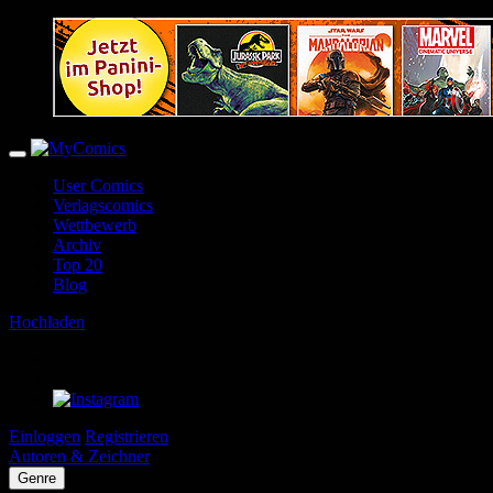
User Comics
Verlagscomics
Wettbewerb
Archiv
Top 20
Blog
Hochladen
Einloggen
Registrieren
Autoren & Zeichner
Genre