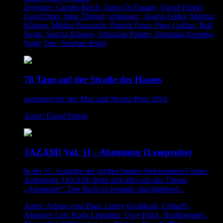
Zeichner: Carolin Reich, Dario Di Donato, David Füleki,
Genji Otori, John Thienel, schlogger , Katrin Felder, Martina
Klinger, Mikiko Ponczeck, Patrick Deza, Piers Goffart, Ralf
Singh, Sascha Küpper, Sebastian Panten, Sebastian Kempke,
Stady One, Stephan Kuhn
78 Tage auf der Straße des Hasses
nominiert für den Max und Moritz-Preis 2016
Autor: David Füleki
JAZAM! Vol. 11 - Abenteuer (Leseprobe)
In der 11. Ausgabe der großen bunten Independent-Comic-
Anthologie JAZAM! dreht sich alles um das Thema
„Abenteuer“. Das Buch ist erstmals durchgehend...
Autor: Adrian vom Baur, Lenny Großkopf, Chriseff ,
Johannes Lott, Katja Lehmann, Uwe Höck, Nudlmonster ,