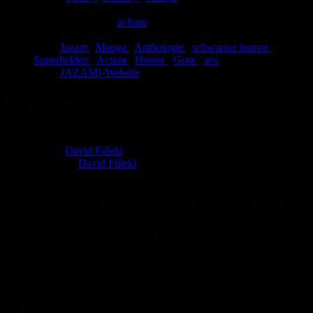
Eingestellt:
02.07.2019
Hochgeladen von:
avbaur
Neueste Aktualisierung:
02.07.2019
Tags:
Jazam
,
Manga
,
Anthologie
,
schwarzer humor
,
Superhelden
,
Action
,
Horror
,
Gore
,
sex
Link:
JAZAM!-Website
JAZAM! - The Best (and Worst) of David
Füleki (Leseprobe)
Autor:
David Füleki
Zeichner:
David Füleki
Drollige Disco-Aliens, monströse Mutanten, heiße Hexen, bissige
Biber, abgehalfterte Manga-Superhelden, sexy Fischdamenfrauen,
urheberrechtlich bedenkliche Wunschdrachen, alte zynische
Bastarde und tapfere Abenteurer mit Spitzhacke sind nur einige der
kuriosen Figuren, die euch David Füleki in den 16 skurrilen Comic-
Geschichten in diesem Band vorstellt.
Macht euch gefasst auf überbordende Fantasie, schwarzen Humor
und wilde Geschmacksentgleisungen!