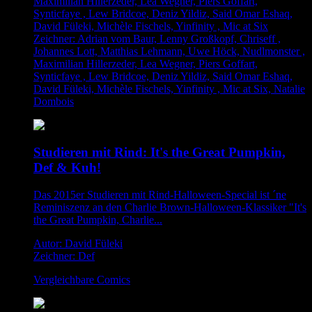
Maximilian Hillerzeder, Lea Wegner, Piers Goffart,
Synticfaye , Lew Bridcoe, Deniz Yildiz, Said Omar Eshaq,
David Füleki, Michèle Fischels, Yinfinity , Mic at Six
Zeichner: Adrian vom Baur, Lenny Großkopf, Chriseff ,
Johannes Lott, Matthias Lehmann, Uwe Höck, Nudlmonster ,
Maximilian Hillerzeder, Lea Wegner, Piers Goffart,
Synticfaye , Lew Bridcoe, Deniz Yildiz, Said Omar Eshaq,
David Füleki, Michèle Fischels, Yinfinity , Mic at Six, Natalie
Dombois
Studieren mit Rind: It's the Great Pumpkin,
Def & Kuh!
Das 2015er Studieren mit Rind-Halloween-Special ist ´ne
Reminiszenz an den Charlie Brown-Halloween-Klassiker "It's
the Great Pumpkin, Charlie...
Autor: David Füleki
Zeichner: Def
Vergleichbare Comics