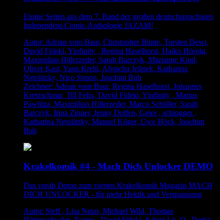
Einige Seiten aus dem 7. Band der großen deutschsprachigen
Independent-Comic-Anthologie JAZAM!
Autor: Adrian vom Baur, Christopher Bünte, Torsten Dewi,
David Füleki, Yinfinity , Regina Haselhorst, Haiko Hörnig,
Maximilian Hillerzeder, Sarah Barczyk, Marianne Kind,
Oliver Kast, Yann Krehl, Aljoscha Jelinek, Katharina
Netolitzky, Nico Simon, Joachim Bub
Zeichner: Adrian vom Baur, Regina Haselhorst, Johannes
Kretzschmar, Till Felix, David Füleki, Yinfinity , Marius
Pawlitza, Maximilian Hillerzeder, Marco Schüller, Sarah
Barczyk, Irina Zinner, Jenny Dolfen, Geier , schlogger ,
Katharina Netolitzky, Manuel Kilger, Uwe Höck, Joachim
Bub
Krakelkomik #4 - Mach Dich Unlocker DEMO
Das vorab Demo zum vierten Krakelkomik Magazin MACH
DICH UNLOCKER - für mehr Hektik und Verspannung
Autor: Steff , Lisa Neun, Michael Wild, Thomas
Hättenschwiler, Teamo , David Füleki, König Lü. Q., Darko