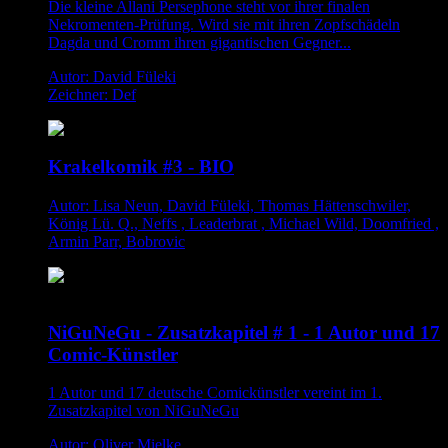
Die kleine Allani Persephone steht vor ihrer finalen
Nekromenten-Prüfung. Wird sie mit ihren Zopfschädeln
Dagda und Cromm ihren gigantischen Gegner...
Autor: David Füleki
Zeichner: Def
Krakelkomik #3 - BIO
Autor: Lisa Neun, David Füleki, Thomas Hättenschwiler,
König Lü. Q., Neffs , Leaderbrat , Michael Wild, Doomfried ,
Armin Parr, Bobrovic
NiGuNeGu - Zusatzkapitel # 1 - 1 Autor und 17
Comic-Künstler
1 Autor und 17 deutsche Comickünstler vereint im 1.
Zusatzkapitel von NiGuNeGu
Autor: Oliver Mielke