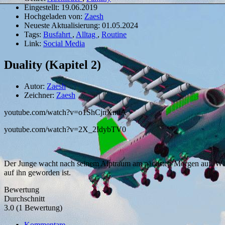
Eingestellt:
19.06.2019
Hochgeladen von:
Zaesh
Neueste Aktualisierung:
01.05.2024
Tags:
Busfahrt
,
Alltag
,
Routine
Link:
Social Media
Duality (Kapitel 2)
Autor:
Zaesh
Zeichner:
Zaesh
youtube.com/watch?v=o1ShCjnXmtA
youtube.com/watch?v=2X_2IdybTV0
Der Junge wacht nach seinem Alptraum am nächsten Morgen auf. Wäh
auf ihn geworden ist.
Bewertung
Durchschnitt
3.0 (1 Bewertung)
Kommentare