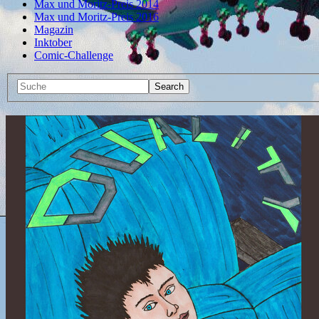
Max und Moritz-Preis 2014
Max und Moritz-Preis 2016
Magazin
Inktober
Comic-Challenge