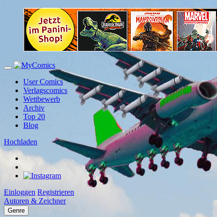
User Comics
Verlagscomics
Wettbewerb
Archiv
Top 20
Blog
Hochladen
Einloggen
Registrieren
Autoren & Zeichner
Genre