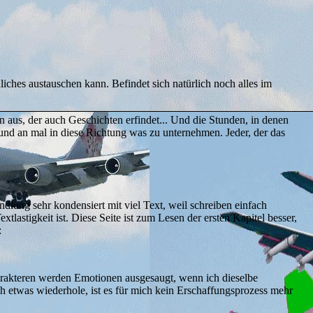
iches austauschen kann. Befindet sich natürlich noch alles im
 aus, der auch Geschichten erfindet... Und die Stunden, in denen
 und an mal in diese Richtung was zu unternehmen. Jeder, der das
dlung sehr kondensiert mit viel Text, weil schreiben einfach
lastigkeit ist. Diese Seite ist zum Lesen der ersten Kapitel besser,
:
harakteren werden Emotionen ausgesaugt, wenn ich dieselbe
h etwas wiederhole, ist es für mich kein Erschaffungsprozess mehr