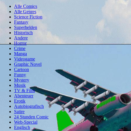
Alle Comics
Alle Genres
Science Fiction
Fantasy
Superhelden
Historisch
Andere
Horror
Crime
Manga
Videogame
Graphic Novel
Cartoon
Funny
Mystery
Musik
TV & Film
Abenteuer
Erotik
Autobiografisch
Satire
24 Stunden Comic
Web-Special
Englisch