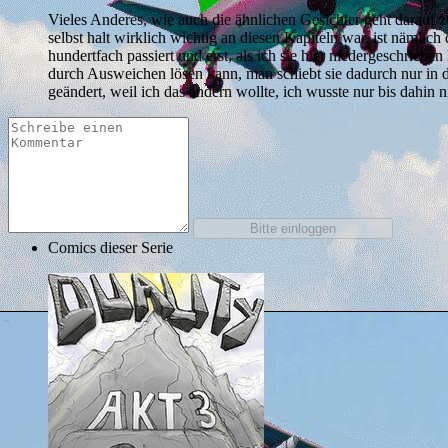
Vieles Anderes, wie auch die ähnlichen Gesichter geht darauf zu
selbst halt wirklich wichtig an diesen Kapiteln war, ist nämlic
hundertfach passiert und erst, als ich sie hier niedergeschrieb
durch Ausweichen lösen kann, man schiebt sie dadurch nur in di
geändert, weil ich das ändern wollte, ich wusste nur bis dahin n
Comics dieser Serie