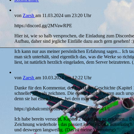
von
Zaesh
am
11.03.2024
um 23:20 Uhr
https://discord.gg/2MVawRPE
Hier ist, wie so halb versprochen, die Einladung zum Discordse
Aufbau, daher sind jegliche Einfälle dazu auch gern gesehen! :)
Ich kann nur aus meiner persönlichen Erfahrung sagen... Ich t
man sich unterhält, sind eigentlich das, was die Werke so rich
liest, ist natürlich herzlich eingeladen, dem Server beizutrete
von
Zaesh
am
10.03.2024
um 12:22 Uhr
Danke für den Kommentar, der 1. Akt der Geschichte (Kapitel 1
schneller ging als zeichnen. Die ersten Kapitel waren auch ursp
denn sie hat einen Modus, bei dem man mit jedem Klick von Pa
https://globalcomix.com/c/duality/chapters/de/4/1/1
Ich habe bereits versucht, Kapitel 2 und 3 neu zu zeichnen...
Zeichnung wiederhole - das passiert leider einfach automatisc
und deswegen langweilig. (Das ist meine Vermutung)