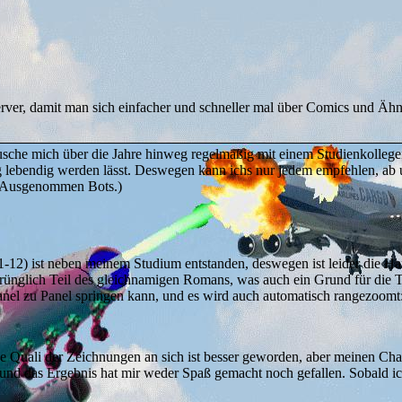
rver, damit man sich einfacher und schneller mal über Comics und Ähnl
ausche mich über die Jahre hinweg regelmäßig mit einem Studienkollegen
tig lebendig werden lässt. Deswegen kann ichs nur jedem empfehlen, ab
n. (Ausgenommen Bots.)
-12) ist neben meinem Studium entstanden, deswegen ist leider die Han
rünglich Teil des gleichnamigen Romans, was auch ein Grund für die Text
nel zu Panel springen kann, und es wird auch automatisch rangezoomt
 Die Quali der Zeichnungen an sich ist besser geworden, aber meinen C
h und das Ergebnis hat mir weder Spaß gemacht noch gefallen. Sobald ic