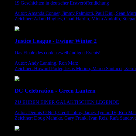
19 Geschichten in deutscher Erstveröffentlichung
Autor: Amanda Conner, Jimmy Palmiotti, Paul Dini, Sean Mur
Zeichner: Adam Hughes, Chad Hardin, Mirka Andolfo, Stjepan
Justice League - Ewiger Winter 2
Das Finale des coolen zweibändigen Events!
Autor: Andy Lanning, Ron Marz
Zeichner: Howard Porter, Jesus Merino, Marco Santucci, Xerm
DC Celebration - Green Lantern
ZU EHREN EINER GALAKTISCHEN LEGENDE
Autor: Dennis O'Neil, Geoff Johns, James Tynion IV, Ron Ma
Zeichner: Doug Mahnke, Gary Frank, Ivan Reis, Rafa Sandova