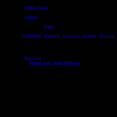
Comic-Typ:
Kompletter Comic
Verlag:
Panini Verlag
Abgeschlossen:
Ja
Genre:
Fantasy
Eingestellt:
08.05.2012
Hochgeladen von:
Katrin
Neueste Aktualisierung:
08.05.2012
Tags:
Witchblade
,
Darkness
,
Crossover
,
Angelus
,
Top Cow
Broken Trinity 1
Autor:
Ron Marz
Zeichner:
Stjepan Sejic
,
Brian Stelfreeze
Darkness, Angelus und Witchblade bekommen Konkurrenz! Denn plötzli
Universum aufmischen!
BROKEN TRINITY war 2008 eines der größten Comic-Ereignisse in den 
Crossover-Event auch ohne ein Dutzend Tie-ins erzählen kann ... Ein