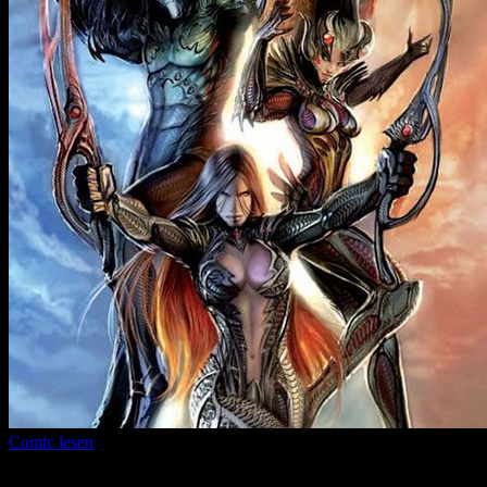
Comic lesen
Seitenanzahl:
12