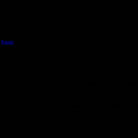
,
Panini
ch tauchen zwei neue Artefakte auf: der Froststein und der Funkenst
USA! “Die Schlacht ist episch, das Finale tödlich und die Zukunft st
 absolutes Muss!” (
Weeklycomicbookreview.com
)