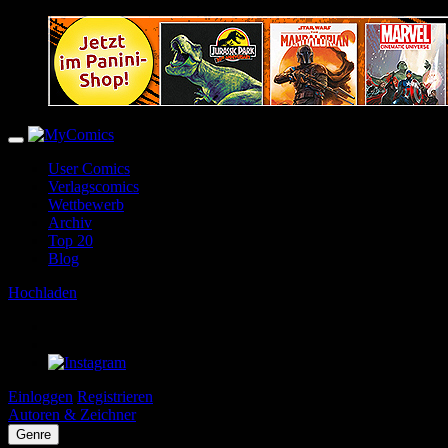
User Comics
Verlagscomics
Wettbewerb
Archiv
Top 20
Blog
Hochladen
Einloggen
Registrieren
Autoren & Zeichner
Genre