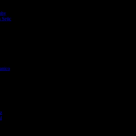
phy
 Sejic
anico
rz
l