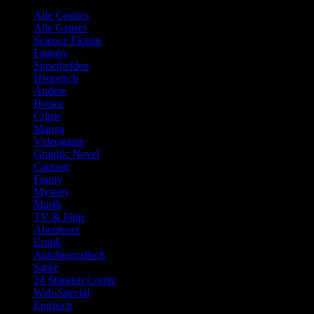
Alle Comics
Alle Genres
Science Fiction
Fantasy
Superhelden
Historisch
Andere
Horror
Crime
Manga
Videogame
Graphic Novel
Cartoon
Funny
Mystery
Musik
TV & Film
Abenteuer
Erotik
Autobiografisch
Satire
24 Stunden Comic
Web-Special
Englisch