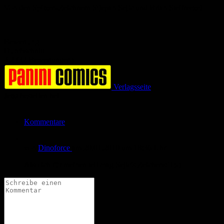
Von den Spitzen-Zeichnern Stjepan Sejic und Brian Stelfreeze!
Bewertung
Durchschnitt
4.2 (32 Bewertungen)
Verlagsseite
Jetzt bestellen bei
Kommentare
von
Dinoforce
am
20.01.2010
um 18:36 Uhr
Also ich für meinen teil mag Sejic's Zeichenstil :-)